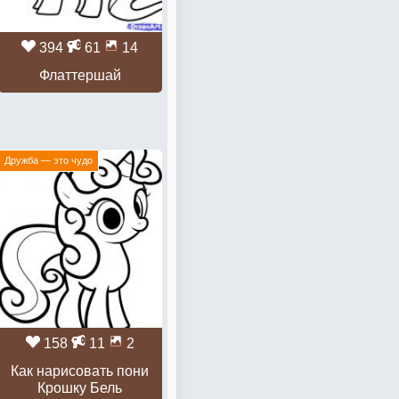
394
61
14
Флаттершай
Дружба — это чудо
158
11
2
Как нарисовать пони
Крошку Бель