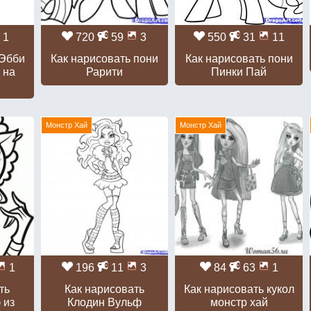
1
720
59
3
550
31
11
 Эбби
Как нарисовать пони
Как нарисовать пони
 на
Рарити
Пинки Пай
Монстр Хай
Монстр Хай
1
196
11
3
84
63
1
ть
Как нарисовать
Как нарисовать кукол
 из
Клодин Вульф
монстр хай