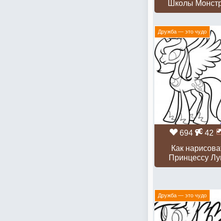
Школы Монст
Дружба — это чудо
694
42
Как нарисова
Принцессу Л
Дружба — это чудо