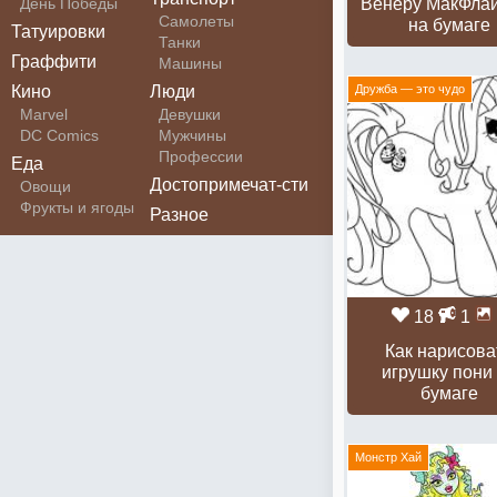
День Победы
Венеру МакФла
Самолеты
на бумаге
Татуировки
Танки
Граффити
Машины
Кино
Люди
Дружба — это чудо
Marvel
Девушки
DC Comics
Мужчины
Профессии
Еда
Достопримечат-сти
Овощи
Фрукты и ягоды
Разное
18
1
Как нарисова
игрушку пони
бумаге
Монстр Хай