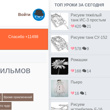
ТОП УРОКИ ЗА СЕГОДНЯ
Войти
Рисуем тяжёлый
танк ИС-3 простым
420
21
Спасибо +
11498
Рисуем танк СУ-152
578
9
Ромашки
фильмов
168
14
Пьеро
16
1
с
Время приключений
Рисуем
то чудо
истребитель F-16