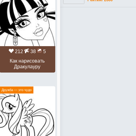
212
38
5
Как нарисовать
Дракулауру
Дружба — это чудо