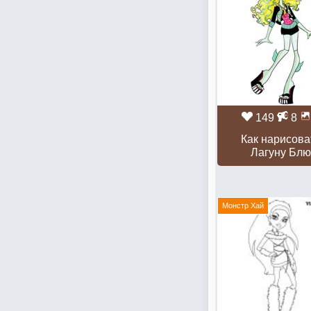
149
8
Как нарисова
Лагуну Бл
Монстр Хай