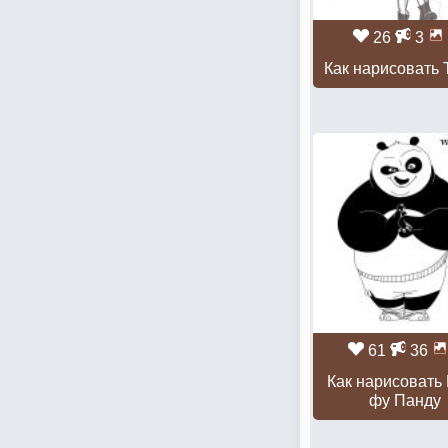
26
3
Как нарисовать 
61
36
Как нарисовать 
фу Панду