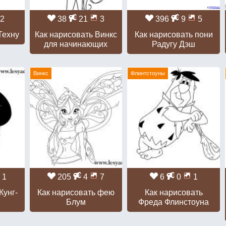
2
38
21
3
396
9
5
Техну
Как нарисовать Винкс
Как нарисовать пони
для начинающих
Радугу Дэш
Винкс
Флинтстоуны
1
205
4
7
6
0
1
Кунг-
Как нарисовать фею
Как нарисовать
Блум
Фреда Флинстоуна