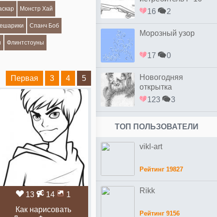
аскар
Монстр Хай
16
2
ешарики
Спанч Боб
Морозный узор
и
Флинтстоуны
17
0
Новогодняя
Первая
3
4
5
открытка
123
3
ТОП ПОЛЬЗОВАТЕЛИ
vikl-art
Рейтинг 19827
Rikk
13
14
1
Как нарисовать
Рейтинг 9156