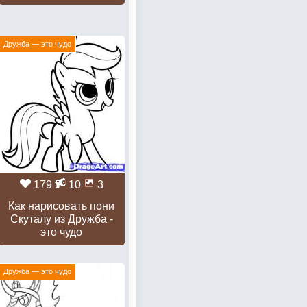
Дружба — это чудо
179
10
3
Как нарисовать пони
Скуталу из Дружба -
это чудо
Дружба — это чудо