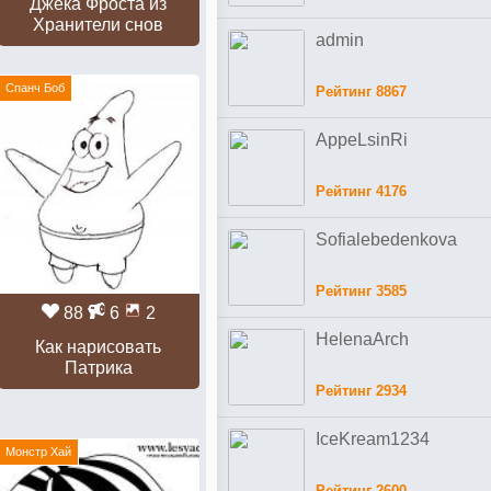
Джека Фроста из
Хранители снов
admin
Спанч Боб
Рейтинг 8867
AppeLsinRi
Рейтинг 4176
Sofialebedenkova
Рейтинг 3585
88
6
2
HelenaArch
Как нарисовать
Патрика
Рейтинг 2934
IceKream1234
Монстр Хай
Рейтинг 2600