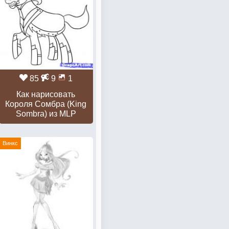
85
9
1
Как нарисовать
Короля Сомбра (King
Sombra) из MLP
Винкс