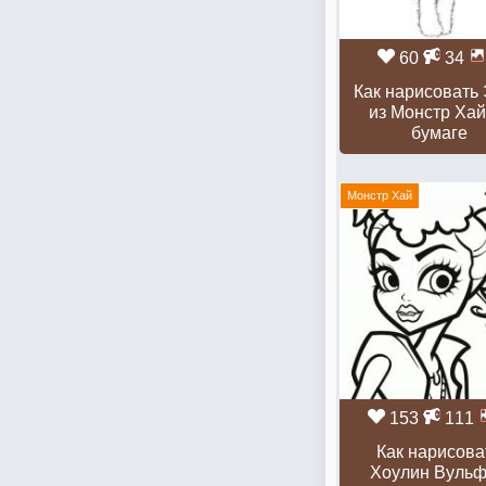
60
34
Как нарисовать
из Монстр Хай
бумаге
Монстр Хай
153
111
Как нарисова
Хоулин Вульф