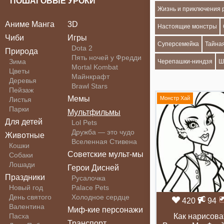
ПОШАГОВЫЕ УРОКИ
Жизнь и приключения 
Аниме Манга
3D
Настоящие монстры
Чиби
Игры
Суперсемейка
Тайна
Dota 2
Природа
Пять ночей у Фредди
Зима
Черепашки-ниндзя
Ш
Mortal Kombat
Цветы
Майнкрафт
Деревья
Brawl Stars
Пейзаж
Мемы
Монстр Хай
Листья
Парки
Мультфильмы
Для детей
Lol Pets
Дружба — это чудо
Животные
Вселенная Стивена
Кошки
Советские мульт-мы
Собаки
Лошади
Герои Дисней
Праздники
Русалочка
Новый год
Palace Pets
День святого
Холодное сердце
420
94
Валентина
Миф-кие персонажи
Пасха
Как нарисова
Транспорт