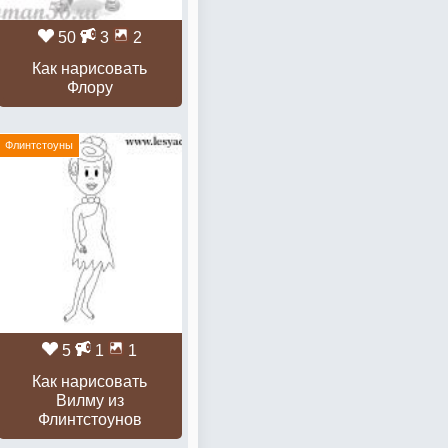
50
3
2
Как нарисовать
Флору
Флинтстоуны
5
1
1
Как нарисовать
Вилму из
Флинтстоунов