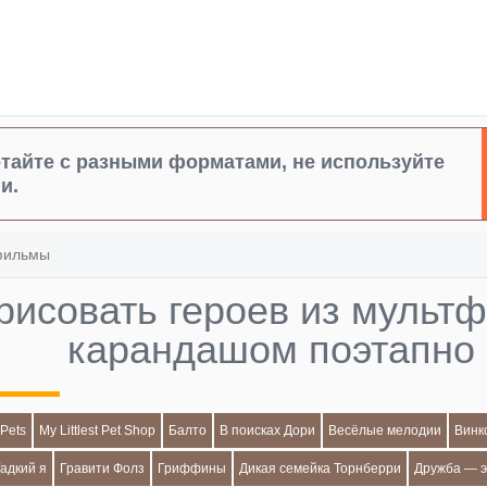
тайте с разными форматами, не используйте
и.
фильмы
 рисовать героев из мульт
карандашом поэтапно
 Pets
My Littlest Pet Shop
Балто
В поисках Дори
Весёлые мелодии
Винк
Гадкий я
Гравити Фолз
Гриффины
Дикая семейка Торнберри
Дружба — э