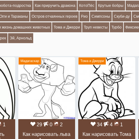
робота-подростка
Как приручить дракона
КотоПёс
Крутые бобры
Мадаг
Огги и Тараканы
Остров отчаянных героев
Рио
Симпсоны
Скуби-ду
См
я жизнь домашних животных
Тома и Джерри
Труп невесты
Турбо
Фиксик
рек
Эй, Арнольд
Мадагаскар
Тома и Джерри
1
29
0
2
34
4
1
ть
Как нарисовать льва
Как нарисовать Тома