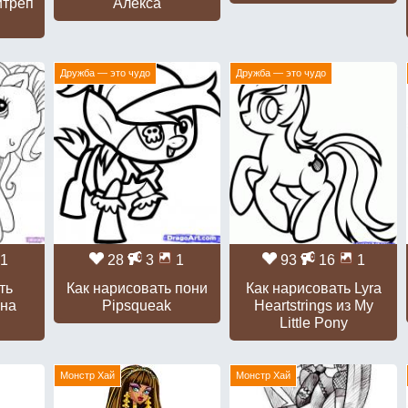
йтреп
Алекса
Дружба — это чудо
Дружба — это чудо
1
28
3
1
93
16
1
ть
Как нарисовать пони
Как нарисовать Lyra
 на
Pipsqueak
Heartstrings из My
Little Pony
Монстр Хай
Монстр Хай