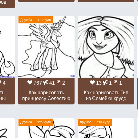
ров
Дружба — это чудо
4
767
41
2
13
1
1
ть
Как нарисовать
Как нарисовать Гип
уны
принцессу Селестию
из Семейки крудс
Дружба — это чудо
Дружба — это чудо