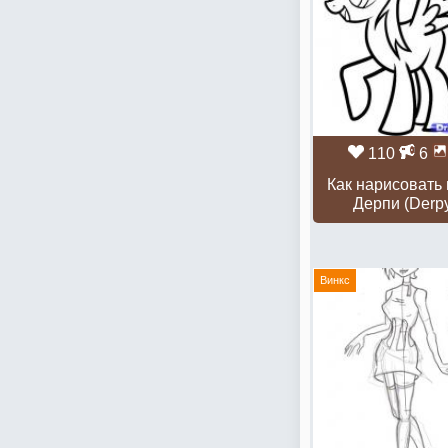
110
6
Как нарисовать
Дерпи (Derp
Винкс