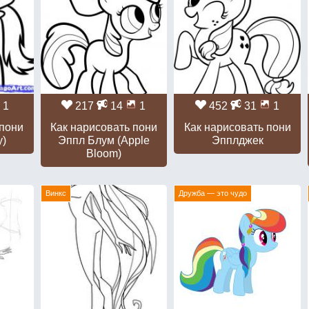
1
217
14
1
452
31
1
 пони
Как нарисовать пони
Как нарисовать пони
y)
Эппл Блум (Apple
Эпплджек
Bloom)
Винкс
Дружба — это чудо