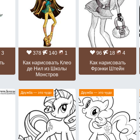
3
378
140
1
96
18
4
ть
Как нарисовать Клео
Как нарисовать
ю
де Нил из Школы
Фрэнки Штейн
Монстров
Дружба — это чудо
Дружба — это чудо