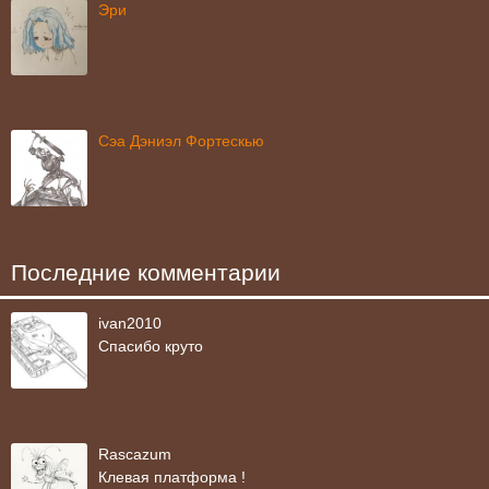
Эри
Сэа Дэниэл Фортескью
Последние комментарии
ivan2010
Спасибо круто
Rascazum
Клевая платформа !