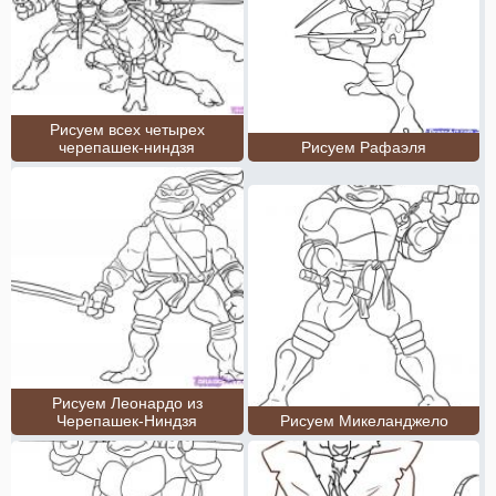
Рисуем всех четырех
черепашек-ниндзя
Рисуем Рафаэля
Рисуем Леонардо из
Черепашек-Ниндзя
Рисуем Микеланджело