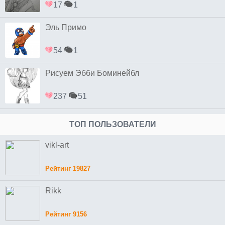
17
1
Эль Примо
54
1
Рисуем Эбби Боминейбл
237
51
ТОП ПОЛЬЗОВАТЕЛИ
vikl-art
Рейтинг 19827
Rikk
Рейтинг 9156