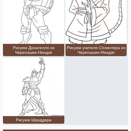
Рисуем Донателло из
Рисуем учителя Сплинтера из
Черепашек-Ниндзя
Черепашек-Ниндзя
Рисуем Шреддера