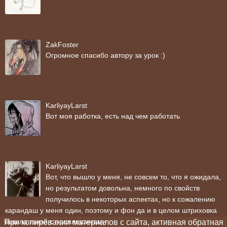
ZakFoster
Огромное спасибо автору за урок :)
KarliyayLarst
Вот моя работка, есть над чем работать
KarliyayLarst
Вот, что вышло у меня, не совсем то, что я ожидала,
но результатом довольна, немного по свойств
получилось в некоторых аспектах, но к сожалению
карандаш у меня один, поэтому и фон да и в целом штриховка
вышла такой с проплешинами
При копировании материалов с сайта, активная обратная