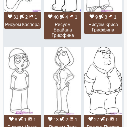
31
2
1
40
4
1
9
3
1
Рисуем Каспера
Рисуем
Рисуем Криса
Брайана
Гриффина
Гриффина
8
1
1
13
2
1
27
0
1