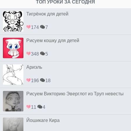
ТОП УРОКИ ЗА СЕГОДНЯ
Тигрёнок для детей
174
7
Рисуем кошку для детей
348
5
Ариэль
196
18
Рисуем Викторию Эверглот из Труп невесты
11
4
Йошикаге Кира