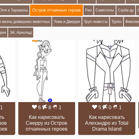
Остров отчаянных героев
Огги и Тараканы
Рио
Симпсоны
Скуби-ду
я жизнь домашних животных
Тома и Джерри
Труп невесты
Турбо
Фиксик
рек
Эй, Арнольд
1
6
8
1
5
0
1
ть
Как нарисовать
Как нарисовать
ров
Сиерру из Остров
Алехандро из Total
оев
отчаянных героев
Drama Island