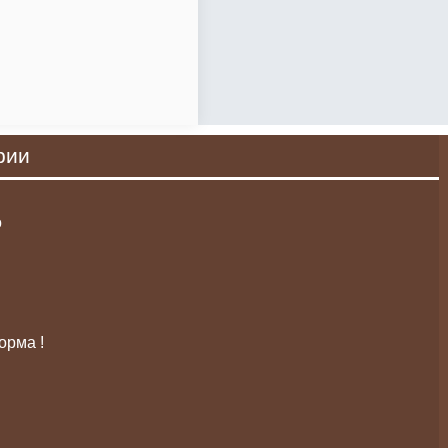
рии
о
орма !