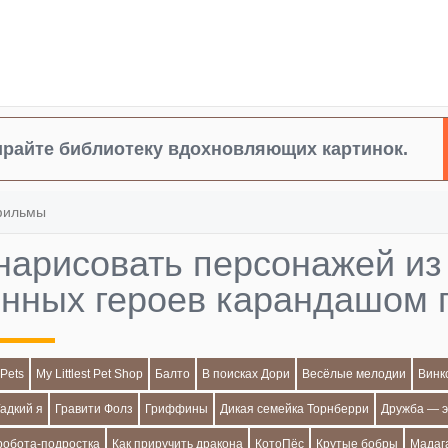
райте библиотеку вдохновляющих картинок.
фильмы
нарисовать персонажей из
янных героев карандашом 
 Pets
My Littlest Pet Shop
Балто
В поисках Дори
Весёлые мелодии
Винк
Гадкий я
Гравити Фолз
Гриффины
Дикая семейка Торнберри
Дружба — э
робота-подростка
Как приручить дракона
КотоПёс
Крутые бобры
Мадаг