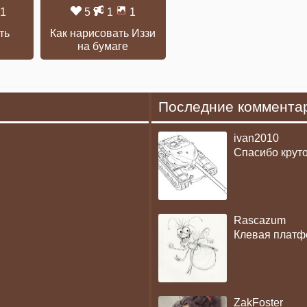
1
5
1
1
ть
Как нарисовать Иззи
на бумаге
Последние коммента
ivan2010
Спасибо крут
Rascazum
Клевая платф
ZakFoster