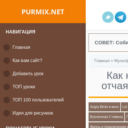
PURMIX.NET
НАВИГАЦИЯ
СОВЕТ:
Соби
Главная
Как вам сайт?
Главная
»
Мульт
Как 
Добавить урок
отча
ТОП уроки
ТОП 100 пользователей
Angry Birds в кино
Lol
Идеи для рисунков
Вселенная Стивена
Жизнь и приключения 