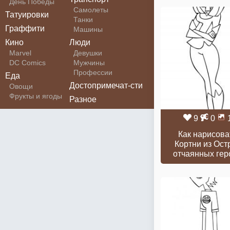
День Победы
Самолеты
Татуировки
Танки
Граффити
Машины
Кино
Люди
Marvel
Девушки
DC Comics
Мужчины
Профессии
Еда
Достопримечат-сти
Овощи
Фрукты и ягоды
Разное
9
0
Как нарисова
Кортни из Ост
отчаянных гер