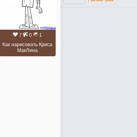
7
0
1
Как нарисовать Криса
МакЛина