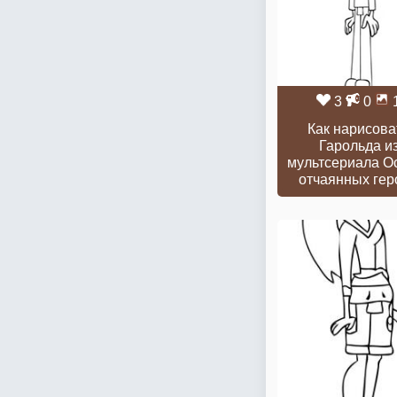
3
0
Как нарисова
Гарольда и
мультсериала О
отчаянных гер