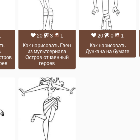
1
20
3
1
20
0
1
ть
Как нарисовать Гвен
Как нарисовать
з
из мультсериала
Дункана на бумаге
стров
Остров отчаянный
оев
героев