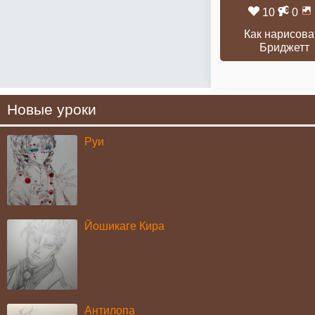
10
0
Как нарисова
Бриджетт
Новые уроки
Руи
Йошикаге Кира
Антилопа