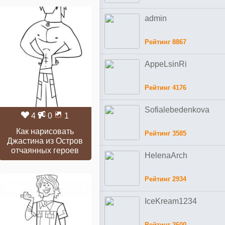
admin
Рейтинг 8867
AppeLsinRi
Рейтинг 4176
Sofialebedenkova
4
0
1
Как нарисовать
Рейтинг 3585
Джастина из Остров
отчаянных героев
HelenaArch
Рейтинг 2934
IceKream1234
Рейтинг 2600