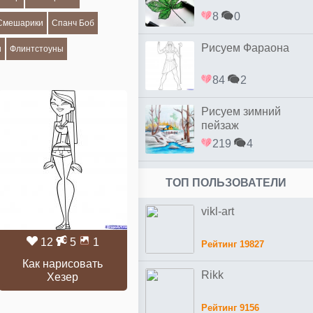
8
0
Смешарики
Спанч Боб
Рисуем Фараона
и
Флинтстоуны
84
2
Рисуем зимний
пейзаж
219
4
ТОП ПОЛЬЗОВАТЕЛИ
vikl-art
12
5
1
Рейтинг 19827
Как нарисовать
Rikk
Хезер
Рейтинг 9156