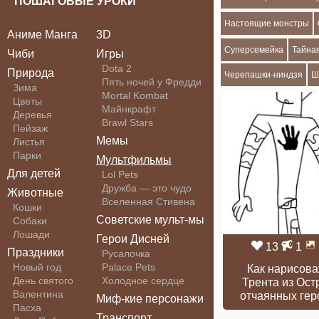
ПОШАГОВЫЕ УРОКИ
Настоящие монстры
Аниме Манга
3D
Суперсемейка
Тайна
Чиби
Игры
Dota 2
Природа
Черепашки-ниндзя
Ш
Пять ночей у Фредди
Зима
Mortal Kombat
Цветы
Майнкрафт
Деревья
Brawl Stars
Пейзаж
Мемы
Листья
Парки
Мультфильмы
Для детей
Lol Pets
Дружба — это чудо
Животные
Вселенная Стивена
Кошки
Советские мульт-мы
Собаки
Лошади
Герои Дисней
13
1
Праздники
Русалочка
Новый год
Palace Pets
Как нарисова
День святого
Холодное сердце
Трента из Ост
Валентина
отчаянных гер
Миф-кие персонажи
Пасха
Транспорт