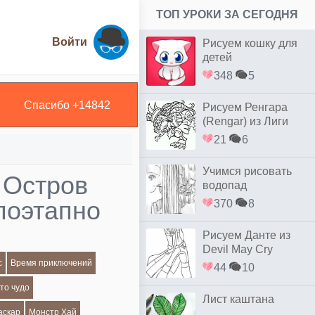
ТОП УРОКИ ЗА СЕГОДНЯ
Войти
Рисуем кошку для
детей
348
5
Спасибо +
14842
Рисуем Ренгара
(Rengar) из Лиги
Легенд
21
6
Учимся рисовать
 Остров
водопад
поэтапно
370
8
Рисуем Данте из
Devil May Cry
с
Время приключений
44
10
то чудо
Лист каштана
аскар
Монстр Хай