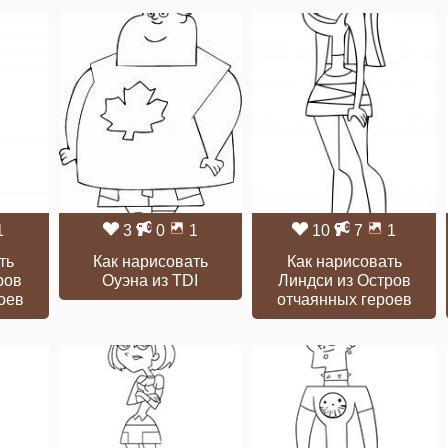
1
3
0
1
10
7
1
ть
Как нарисовать
Как нарисовать
ров
Оуэна из TDI
Линдси из Остров
оев
отчаянных героев