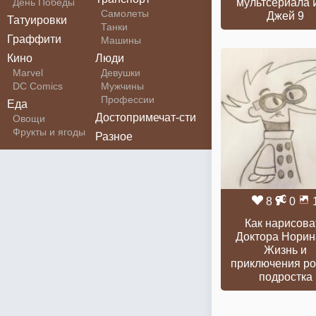
День Победы
мультсериала 
Самолеты
Джей 9
Татуировки
Танки
Граффити
Машины
Кино
Люди
Marvel
Девушки
DC Comics
Мужчины
Профессии
Еда
Достопримечат-сти
Овощи
Фрукты и ягоды
Разное
8
0
Как нарисова
Доктора Норин
Жизнь и
приключения ро
подростка