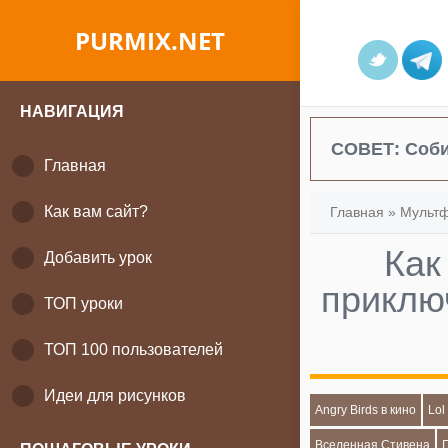
PURMIX.NET
НАВИГАЦИЯ
СОВЕТ:
Соби
Главная
Как вам сайт?
Главная
»
Мульт
Как
Добавить урок
приклю
ТОП уроки
ТОП 100 пользователей
Идеи для рисунков
Angry Birds в кино
Lol
Вселенная Стивена