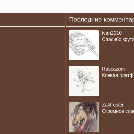
Последние коммента
ivan2010
Спасибо крут
Rascazum
Клевая платф
ZakFoster
Огромное спас