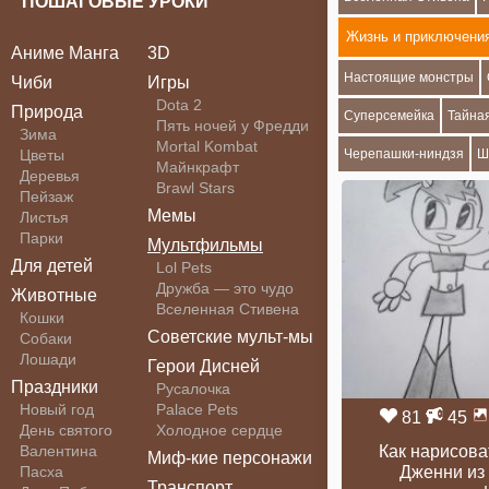
ПОШАГОВЫЕ УРОКИ
Жизнь и приключения
Аниме Манга
3D
Настоящие монстры
Чиби
Игры
Dota 2
Природа
Суперсемейка
Тайна
Пять ночей у Фредди
Зима
Mortal Kombat
Цветы
Черепашки-ниндзя
Ш
Майнкрафт
Деревья
Brawl Stars
Пейзаж
Мемы
Листья
Парки
Мультфильмы
Для детей
Lol Pets
Дружба — это чудо
Животные
Вселенная Стивена
Кошки
Советские мульт-мы
Собаки
Лошади
Герои Дисней
Праздники
Русалочка
Новый год
Palace Pets
81
45
День святого
Холодное сердце
Валентина
Как нарисова
Миф-кие персонажи
Пасха
Дженни из
Транспорт