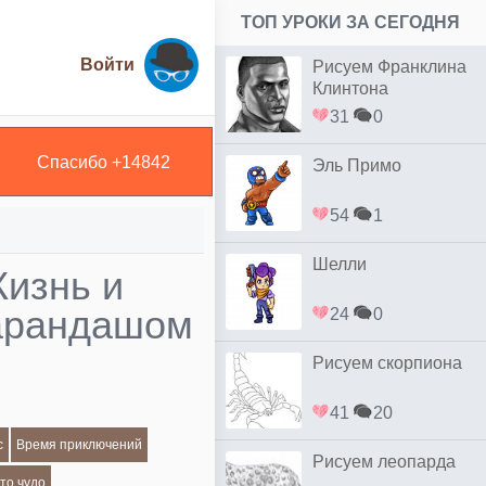
ТОП УРОКИ ЗА СЕГОДНЯ
Войти
Рисуем Франклина
Клинтона
31
0
Спасибо +
14842
Эль Примо
54
1
Шелли
Жизнь и
карандашом
24
0
Рисуем скорпиона
41
20
с
Время приключений
Рисуем леопарда
то чудо