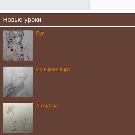
Новые уроки
Руи
Йошикаге Кира
Антилопа