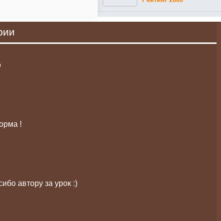
рии
о
орма !
ибо автору за урок :)