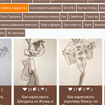
 робота-подростка
Как приручить дракона
КотоПёс
Крутые бобры
Мад
Огги и Тараканы
Остров отчаянных героев
Рио
Симпсоны
Скуби-ду
См
я жизнь домашних животных
Тома и Джерри
Труп невесты
Турбо
Фиксик
рек
Эй, Арнольд
1
10
1
1
17
3
1
ть
Как нарисовать
Как нарисовать
Шелдона из Жизнь и
королеву Вексус из