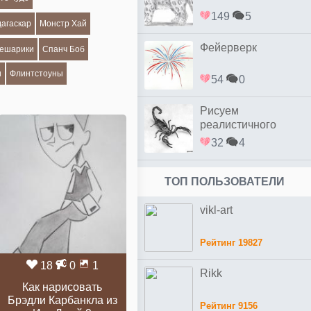
149
5
агаскар
Монстр Хай
Фейерверк
ешарики
Спанч Боб
и
Флинтстоуны
54
0
Рисуем
реалистичного
скорпиона простым
32
4
ТОП ПОЛЬЗОВАТЕЛИ
vikl-art
Рейтинг 19827
18
0
1
Rikk
Как нарисовать
Брэдли Карбанкла из
Рейтинг 9156