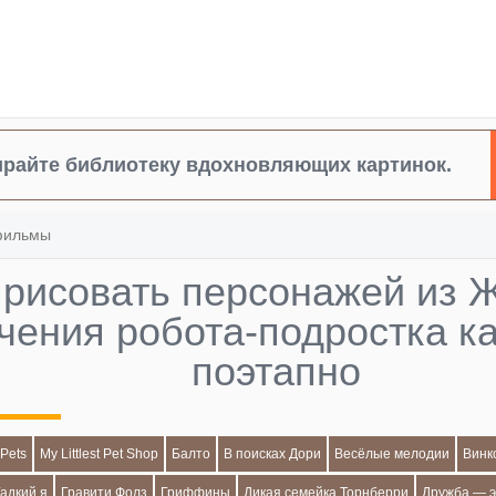
райте библиотеку вдохновляющих картинок.
фильмы
 рисовать персонажей из 
чения робота-подростка 
поэтапно
 Pets
My Littlest Pet Shop
Балто
В поисках Дори
Весёлые мелодии
Винк
Гадкий я
Гравити Фолз
Гриффины
Дикая семейка Торнберри
Дружба — э