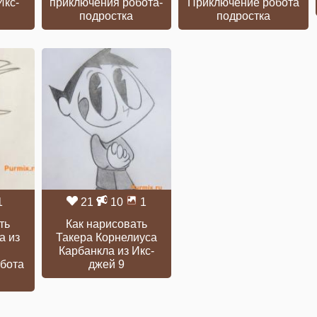
Икс-
приключения робота-
Приключение робота
подростка
подростка
1
21
10
1
ть
Как нарисовать
а из
Такера Корнелиуса
Карбанкла из Икс-
бота
джей 9