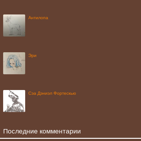
Антилопа
Эри
Сэа Дэниэл Фортескью
Последние комментарии