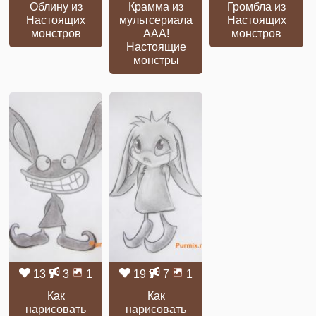
Облину из
Крамма из
Громбла из
Настоящих
мультсериала
Настоящих
монстров
ААА!
монстров
Настоящие
монстры
13
3
1
19
7
1
Как
Как
нарисовать
нарисовать