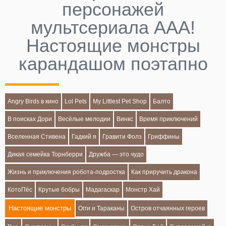
персонажей
мультсериала ААА!
Настоящие монстры
карандашом поэтапно
Angry Birds в кино
Lol Pets
My Littlest Pet Shop
Балто
В поисках Дори
Весёлые мелодии
Винкс
Время приключений
Вселенная Стивена
Гадкий я
Гравити Фолз
Гриффины
Дикая семейка Торнберри
Дружба — это чудо
Жизнь и приключения робота-подростка
Как приручить дракона
КотоПёс
Крутые бобры
Мадагаскар
Монстр Хай
Настоящие монстры
Огги и Тараканы
Остров отчаянных героев