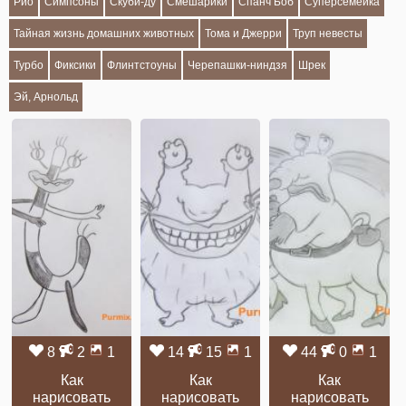
Рио
Симпсоны
Скуби-ду
Смешарики
Спанч Боб
Суперсемейка
Тайная жизнь домашних животных
Тома и Джерри
Труп невесты
Турбо
Фиксики
Флинтстоуны
Черепашки-ниндзя
Шрек
Эй, Арнольд
8
2
1
14
15
1
44
0
1
Как
Как
Как
нарисовать
нарисовать
нарисовать