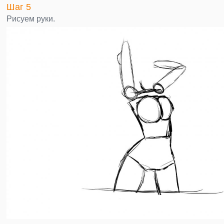
Шаг 5
Рисуем руки.