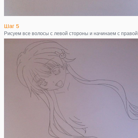
Шаг 5
Рисуем все волосы с левой стороны и начинаем с правой