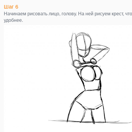
Шаг 6
Начинаем рисовать лицо, голову. На ней рисуем крест, чт
удобнее.