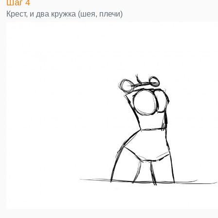
Шаг 4
Крест, и два кружка (шея, плечи)