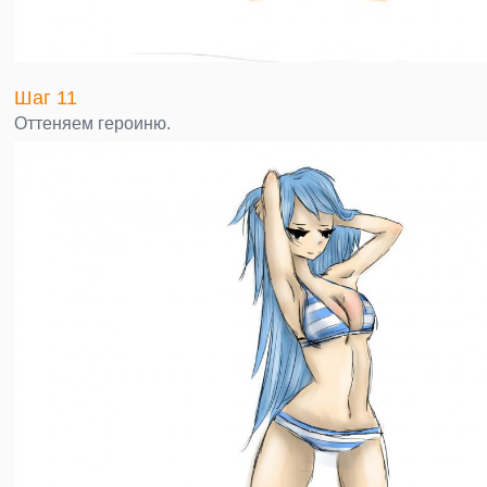
Шаг 11
Оттеняем героиню.