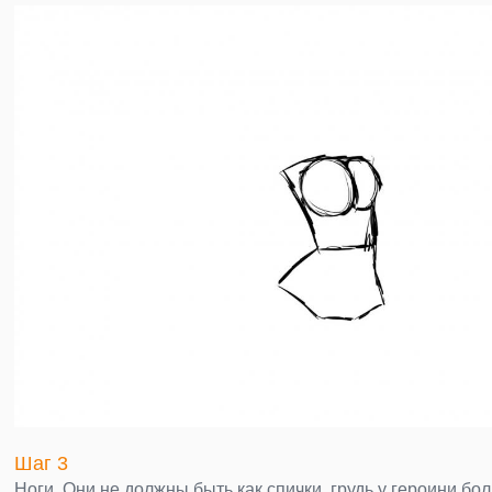
Шаг 3
Ноги. Они не должны быть как спички, грудь у героини бо