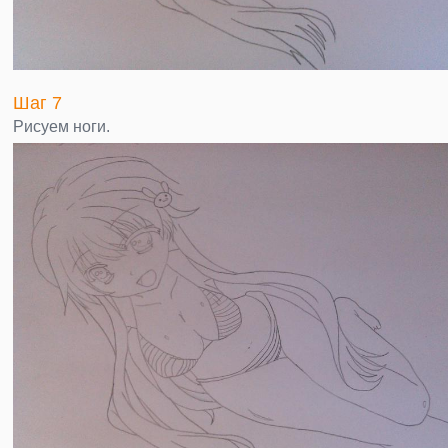
Шаг 7
Рисуем ноги.