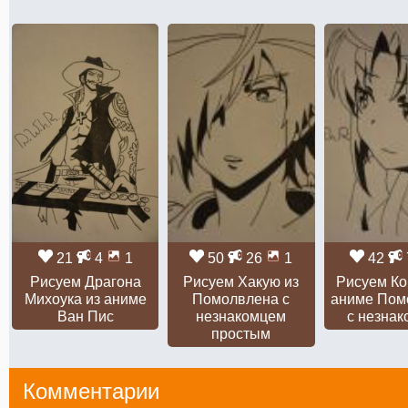
21
4
1
50
26
1
42
Рисуем Драгона
Рисуем Хакую из
Рисуем Ко
Михоука из аниме
Помолвлена с
аниме Пом
Ван Пис
незнакомцем
с незна
простым
Комментарии