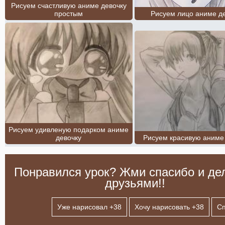
Рисуем счастливую аниме девочку
простым
Рисуем лицо аниме д
Рисуем удивленую подарком аниме
девочку
Рисуем красивую аниме
Понравился урок? Жми спасибо и де
друзьями!!
Уже нарисовал +
38
Хочу нарисовать +
38
Сп