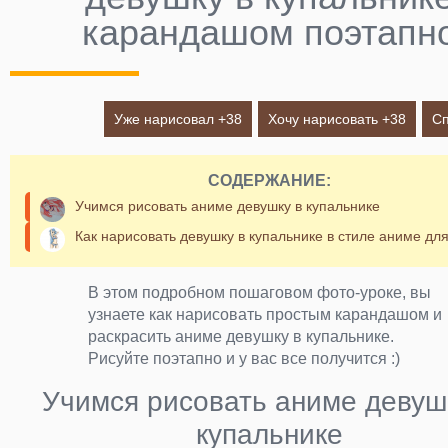
карандашом поэтапн
Уже нарисовал +
38
Хочу нарисовать +
38
Сп
СОДЕРЖАНИЕ:
Учимся рисовать аниме девушку в купальнике
Как нарисовать девушку в купальнике в стиле аниме д
В этом подробном пошаговом фото-уроке, вы
узнаете как нарисовать простым карандашом и
раскрасить аниме девушку в купальнике.
Рисуйте поэтапно и у вас все получится :)
Учимся рисовать аниме девуш
купальнике