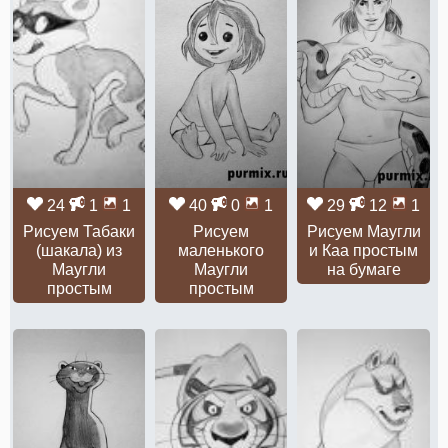
24
1
1
40
0
1
29
12
1
Рисуем Табаки
Рисуем
Рисуем Маугли
(шакала) из
маленького
и Каа простым
Маугли
Маугли
на бумаге
простым
простым