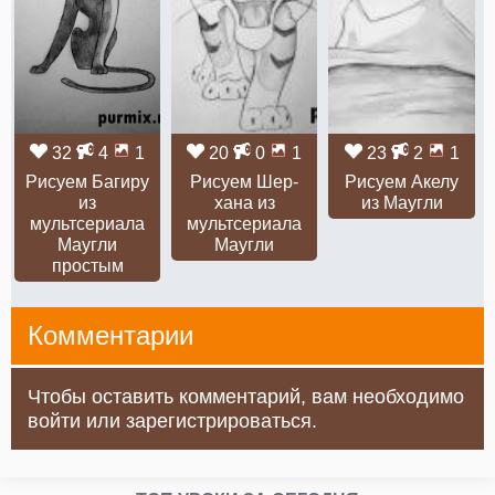
32
4
1
20
0
1
23
2
1
Рисуем Багиру
Рисуем Шер-
Рисуем Акелу
из
хана из
из Маугли
мультсериала
мультсериала
Маугли
Маугли
простым
Комментарии
Чтобы оставить комментарий, вам необходимо
войти или зарегистрироваться.