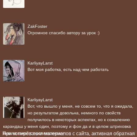
ZakFoster
Огромное спасибо автору за урок :)
KarliyayLarst
Вот моя работка, есть над чем работать
KarliyayLarst
Вот, что вышло у меня, не совсем то, что я ожидала,
но результатом довольна, немного по свойств
получилось в некоторых аспектах, но к сожалению
карандаш у меня один, поэтому и фон да и в целом штриховка
вышла такой с проплешинами
При копировании материалов с сайта, активная обратная