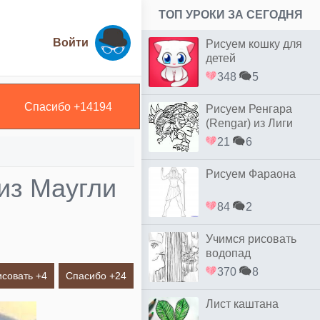
ТОП УРОКИ ЗА СЕГОДНЯ
Войти
Рисуем кошку для
детей
348
5
Спасибо +
14194
Рисуем Ренгара
(Rengar) из Лиги
Легенд
21
6
Рисуем Фараона
из Маугли
84
2
Учимся рисовать
водопад
370
8
исовать +
4
Спасибо +
24
Лист каштана