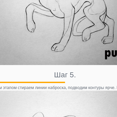
Шаг 5.
 этапом стираем линии наброска, подводим контуры ярче.