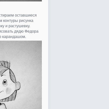
стираем оставшиеся
м контуры рисунка
ку и растушевку.
рисовать дядю Федора
о карандашом.