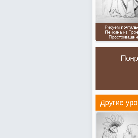
Рисуем почталь
Печкина из Трое
Простоквашин
Понр
Другие уро