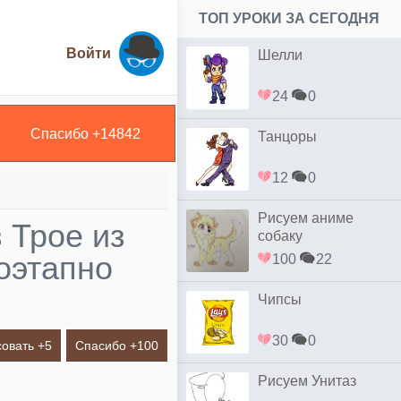
ТОП УРОКИ ЗА СЕГОДНЯ
Войти
Шелли
24
0
Спасибо +
14842
Танцоры
12
0
Рисуем аниме
 Трое из
собаку
оэтапно
100
22
Чипсы
30
0
овать +
5
Спасибо +
100
Рисуем Унитаз