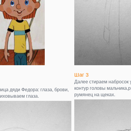
Шаг 3
Далее стираем набросок 
контур головы мальчика,
ица дяди Федора: глаза, брови,
румянец на щеках.
риховываем глаза.