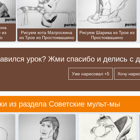
она
 из
Рисуем кота Матроскина
Рисуем Шарика из Трое из
о
из Трое из Простоквашино
Простоквашино
авился урок? Жми спасибо и делись с д
Уже нарисовал +
5
Хочу нарис
ки из раздела
Советские мульт-мы