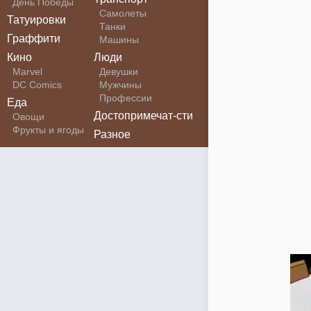
День Победы
Самолеты
Татуировки
Танки
Граффити
Машины
Кино
Люди
Marvel
Девушки
DC Comics
Мужчины
Профессии
Еда
Достопримечат-сти
Овощи
Фрукты и ягоды
Разное