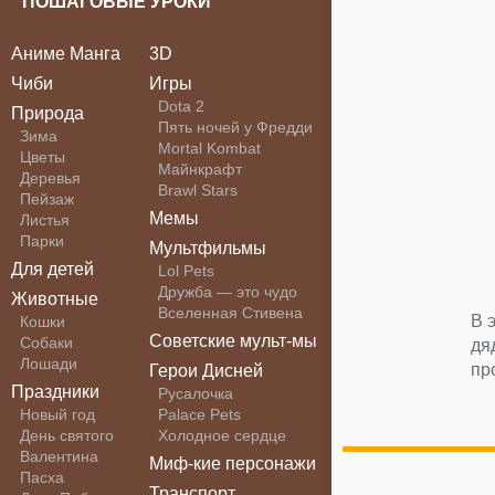
ПОШАГОВЫЕ УРОКИ
Аниме Манга
3D
Чиби
Игры
Dota 2
Природа
Пять ночей у Фредди
Зима
Mortal Kombat
Цветы
Майнкрафт
Деревья
Brawl Stars
Пейзаж
Мемы
Листья
Парки
Мультфильмы
Для детей
Lol Pets
Дружба — это чудо
Животные
Вселенная Стивена
В 
Кошки
Советские мульт-мы
Собаки
дя
Лошади
пр
Герои Дисней
Праздники
Русалочка
Новый год
Palace Pets
День святого
Холодное сердце
Валентина
Миф-кие персонажи
Пасха
Транспорт