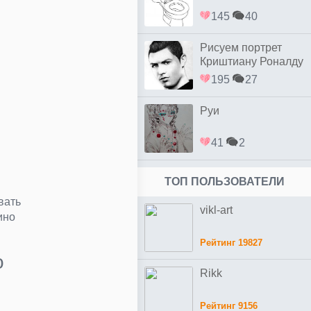
145
40
Рисуем портрет
Криштиану Роналду
простым
195
27
Руи
41
2
ТОП ПОЛЬЗОВАТЕЛИ
вать
vikl-art
ино
Рейтинг 19827
о
Rikk
Рейтинг 9156