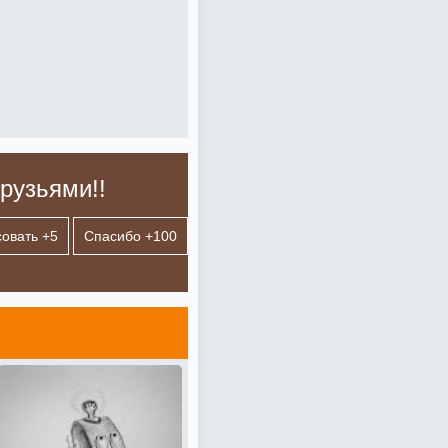
рузьями!!
овать +
5
Спасибо +
100