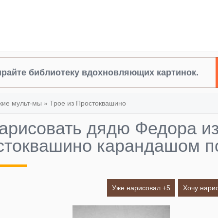
райте библиотеку вдохновляющих картинок.
кие мульт-мы
»
Трое из Простоквашино
нарисовать дядю Федора из
стоквашино карандашом п
Уже нарисовал +
5
Хочу нарис