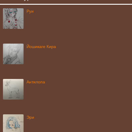
Руи
Йошикаге Кира
Антилопа
Эри