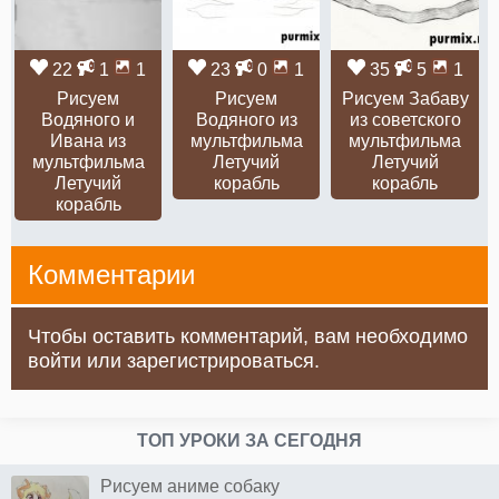
22
1
1
23
0
1
35
5
1
Рисуем
Рисуем
Рисуем Забаву
Водяного и
Водяного из
из советского
Ивана из
мультфильма
мультфильма
мультфильма
Летучий
Летучий
Летучий
корабль
корабль
корабль
Комментарии
Чтобы оставить комментарий, вам необходимо
войти или зарегистрироваться.
ТОП УРОКИ ЗА СЕГОДНЯ
Рисуем аниме собаку