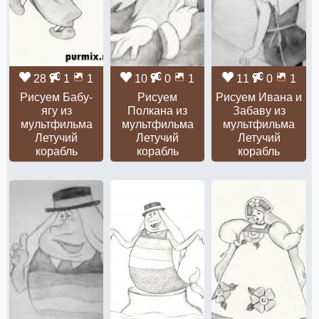
28
1
1
10
0
1
11
0
1
Рисуем Бабу-
Рисуем
Рисуем Ивана и
ягу из
Полкана из
Забаву из
мультфильма
мультфильма
мультфильма
Летучий
Летучий
Летучий
корабль
корабль
корабль