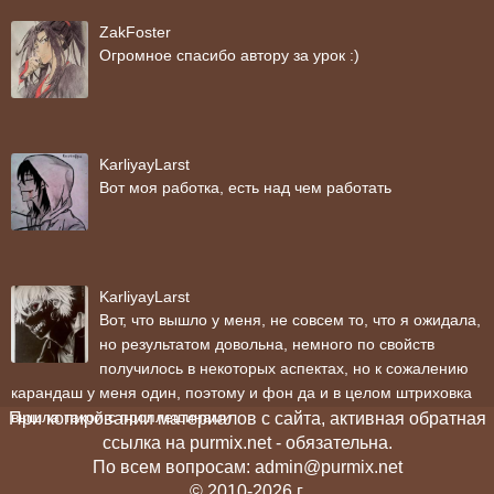
ZakFoster
Огромное спасибо автору за урок :)
KarliyayLarst
Вот моя работка, есть над чем работать
KarliyayLarst
Вот, что вышло у меня, не совсем то, что я ожидала,
но результатом довольна, немного по свойств
получилось в некоторых аспектах, но к сожалению
карандаш у меня один, поэтому и фон да и в целом штриховка
вышла такой с проплешинами
При копировании материалов с сайта, активная обратная
ссылка на purmix.net - обязательна.
По всем вопросам: admin@purmix.net
© 2010-2026 г.