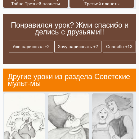
Тайна Третьей планеты
Третьей планеты
Понравился урок? Жми спасибо и
делись с друзьями!!
Уже нарисовал +
2
Хочу нарисовать +
2
Спасибо +
13
Другие уроки из раздела
Советские
мульт-мы