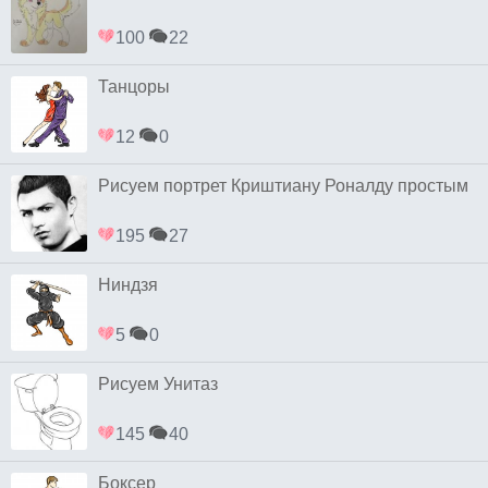
100
22
Танцоры
12
0
Рисуем портрет Криштиану Роналду простым
195
27
Ниндзя
5
0
Рисуем Унитаз
145
40
Боксер