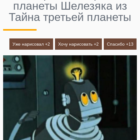
планеты Шелезяка из
Тайна третьей планеты
Уже нарисовал +
2
Хочу нарисовать +
2
Спасибо +
13