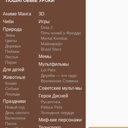
ПОШАГОВЫЕ УРОКИ
Аниме Манга
3D
Чиби
Игры
Dota 2
Природа
Пять ночей у Фредди
Зима
Mortal Kombat
Цветы
Майнкрафт
Деревья
Brawl Stars
Пейзаж
Мемы
Листья
Парки
Мультфильмы
Для детей
Lol Pets
Дружба — это чудо
Животные
Вселенная Стивена
Кошки
Советские мульт-мы
Собаки
Лошади
Герои Дисней
Праздники
Русалочка
Новый год
Palace Pets
День святого
Холодное сердце
Валентина
Миф-кие персонажи
Пасха
Транспорт