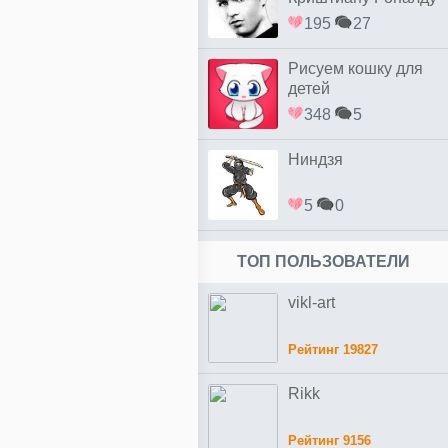
простым
195
27
Рисуем кошку для
детей
348
5
Ниндзя
5
0
ТОП ПОЛЬЗОВАТЕЛИ
vikl-art
Рейтинг 19827
Rikk
Рейтинг 9156