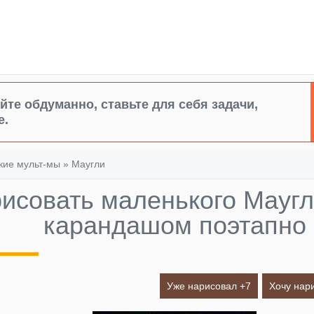
йте обдуманно, ставьте для себя задачи,
е.
кие мульт-мы
»
Маугли
рисовать маленького Мауг
карандашом поэтапно
Уже нарисовал +
7
Хочу нар