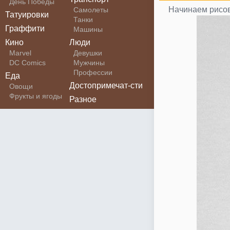
День Победы
Начинаем рисов
Самолеты
Татуировки
Танки
Граффити
Машины
Кино
Люди
Marvel
Девушки
DC Comics
Мужчины
Профессии
Еда
Достопримечат-сти
Овощи
Фрукты и ягоды
Разное