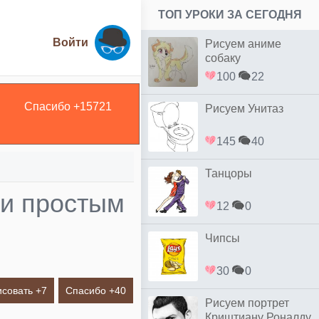
ТОП УРОКИ ЗА СЕГОДНЯ
Войти
Рисуем аниме
собаку
100
22
Спасибо +
15721
Рисуем Унитаз
145
40
Танцоры
ли простым
12
0
Чипсы
30
0
исовать +
7
Спасибо +
40
Рисуем портрет
Криштиану Роналду