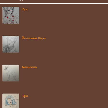
Руи
Йошикаге Кира
Антилопа
Эри