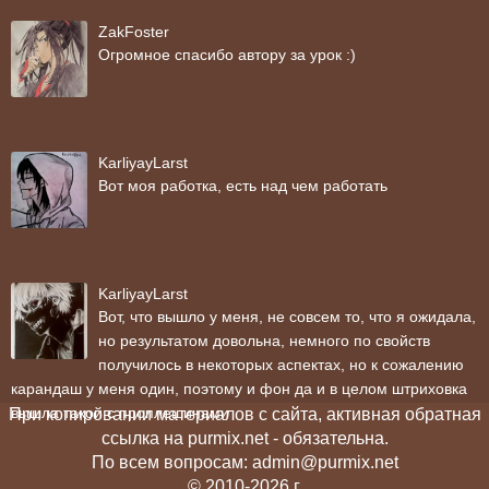
ZakFoster
Огромное спасибо автору за урок :)
KarliyayLarst
Вот моя работка, есть над чем работать
KarliyayLarst
Вот, что вышло у меня, не совсем то, что я ожидала,
но результатом довольна, немного по свойств
получилось в некоторых аспектах, но к сожалению
карандаш у меня один, поэтому и фон да и в целом штриховка
вышла такой с проплешинами
При копировании материалов с сайта, активная обратная
ссылка на purmix.net - обязательна.
По всем вопросам: admin@purmix.net
© 2010-2026 г.