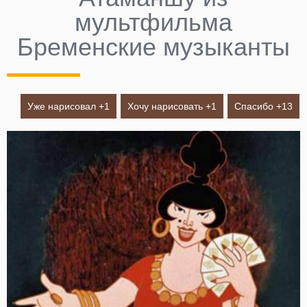
мультфильма
Бременские музыканты
Уже нарисовал +
1
Хочу нарисовать +
1
Спасибо +
13