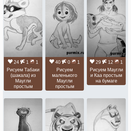
24
1
1
40
0
1
29
12
1
Рисуем Табаки
Рисуем
Рисуем Маугли
(шакала) из
маленького
и Каа простым
Маугли
Маугли
на бумаге
простым
простым