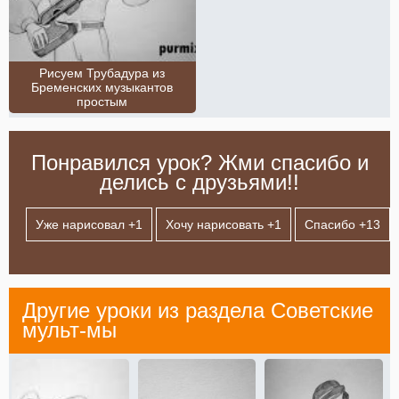
Рисуем Трубадура из
Бременских музыкантов
простым
Понравился урок? Жми спасибо и
делись с друзьями!!
Уже нарисовал +
1
Хочу нарисовать +
1
Спасибо +
13
Другие уроки из раздела
Советские
мульт-мы