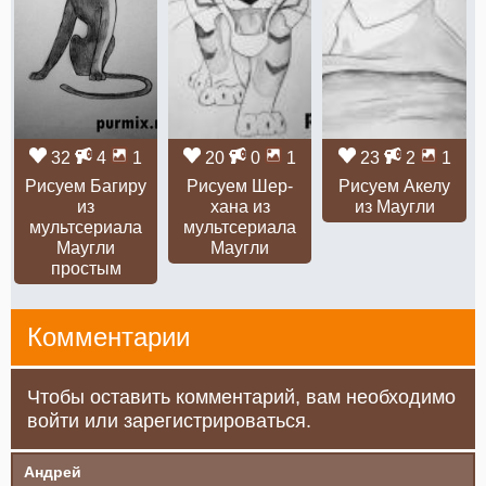
32
4
1
20
0
1
23
2
1
Рисуем Багиру
Рисуем Шер-
Рисуем Акелу
из
хана из
из Маугли
мультсериала
мультсериала
Маугли
Маугли
простым
Комментарии
Чтобы оставить комментарий, вам необходимо
войти или зарегистрироваться.
Андрей