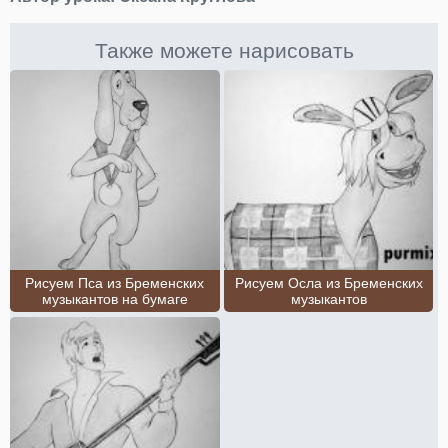
Также можете нарисовать
Рисуем Пса из Бременских
Рисуем Осла из Бременских
музыкантов на бумаге
музыкантов