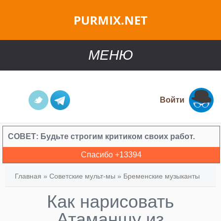
PURMIX.NET
МЕНЮ
Войти
СОВЕТ:
Будьте строгим критиком своих работ.
Спасибо +
13394
Главная
»
Советские мульт-мы
»
Бременские музыканты
Как нарисовать
Атаманшу из