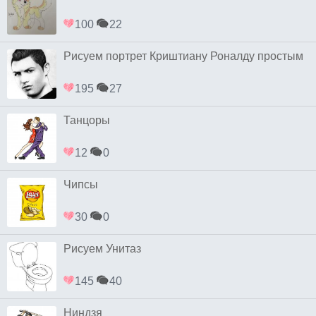
100
22
Рисуем портрет Криштиану Роналду простым
195
27
Танцоры
12
0
Чипсы
30
0
Рисуем Унитаз
145
40
Ниндзя