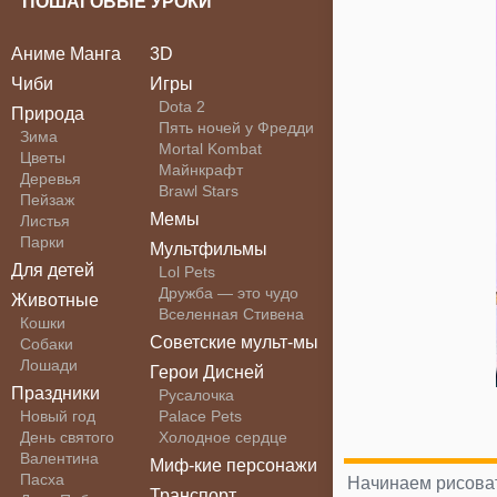
ПОШАГОВЫЕ УРОКИ
Аниме Манга
3D
Чиби
Игры
Dota 2
Природа
Пять ночей у Фредди
Зима
Mortal Kombat
Цветы
Майнкрафт
Деревья
Brawl Stars
Пейзаж
Мемы
Листья
Парки
Мультфильмы
Для детей
Lol Pets
Дружба — это чудо
Животные
Вселенная Стивена
Кошки
Советские мульт-мы
Собаки
Лошади
Герои Дисней
Праздники
Русалочка
Новый год
Palace Pets
День святого
Холодное сердце
Валентина
Миф-кие персонажи
Пасха
Начинаем рисоват
Транспорт