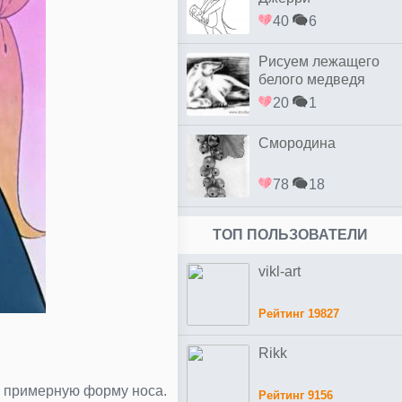
40
6
Рисуем лежащего
белого медведя
20
1
Смородина
78
18
ТОП ПОЛЬЗОВАТЕЛИ
vikl-art
Рейтинг 19827
Rikk
м примерную форму носа.
Рейтинг 9156