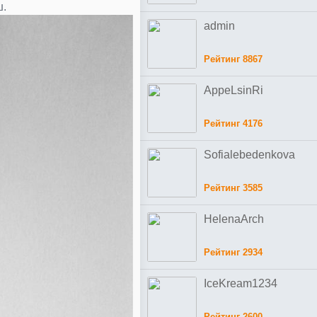
ш.
admin
Рейтинг 8867
AppeLsinRi
Рейтинг 4176
Sofialebedenkova
Рейтинг 3585
HelenaArch
Рейтинг 2934
IceKream1234
Рейтинг 2600