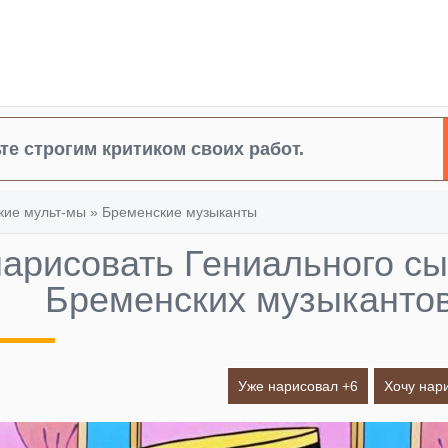
те строгим критиком своих работ.
кие мульт-мы
»
Бременские музыканты
нарисовать Гениального с
Бременских музыканто
Уже нарисовал +
6
Хочу нар