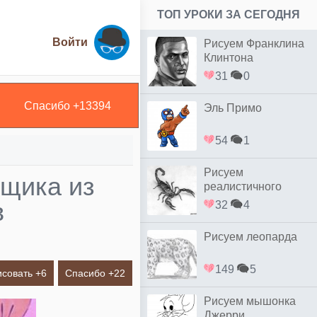
ТОП УРОКИ ЗА СЕГОДНЯ
Войти
Рисуем Франклина
Клинтона
31
0
Спасибо +
13394
Эль Примо
54
1
Рисуем
ыщика из
реалистичного
скорпиона простым
в
32
4
Рисуем леопарда
149
5
исовать +
6
Спасибо +
22
Рисуем мышонка
Джерри