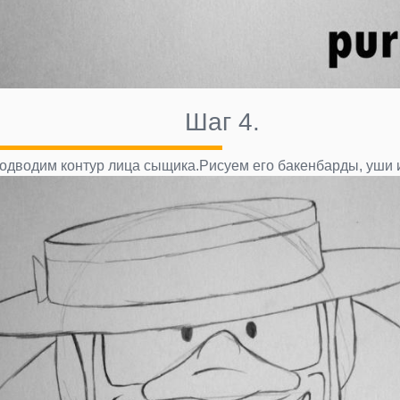
Шаг 4.
одводим контур лица сыщика.Рисуем его бакенбарды, уши и