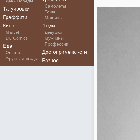
День Победы
Самолеты
Татуировки
Танки
Граффити
Машины
Кино
Люди
Marvel
Девушки
DC Comics
Мужчины
Профессии
Еда
Достопримечат-сти
Овощи
Фрукты и ягоды
Разное