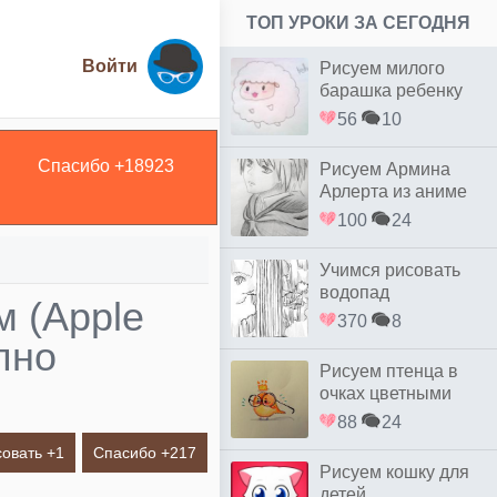
ТОП УРОКИ ЗА СЕГОДНЯ
Войти
Рисуем милого
барашка ребенку
56
10
Спасибо +
18923
Рисуем Армина
Арлерта из аниме
Восстание титанов
100
24
Учимся рисовать
водопад
м (Apple
370
8
пно
Рисуем птенца в
очках цветными
88
24
овать +
1
Спасибо +
217
Рисуем кошку для
детей