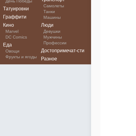
День Победы
Самолеты
Татуировки
Танки
Граффити
Машины
Кино
Люди
Marvel
Девушки
DC Comics
Мужчины
Профессии
Еда
Достопримечат-сти
Овощи
Фрукты и ягоды
Разное