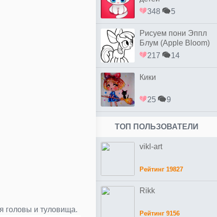
348
5
Рисуем пони Эппл
Блум (Apple Bloom)
217
14
Кики
25
9
ТОП ПОЛЬЗОВАТЕЛИ
vikl-art
Рейтинг 19827
Rikk
ля головы и туловища.
Рейтинг 9156