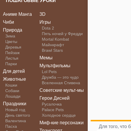
ПОШАГОВЫЕ УРОКИ
Аниме Манга
3D
Чиби
Игры
Dota 2
Природа
Пять ночей у Фредди
Зима
Mortal Kombat
Цветы
Майнкрафт
Деревья
Brawl Stars
Пейзаж
Мемы
Листья
Парки
Мультфильмы
Для детей
Lol Pets
Дружба — это чудо
Животные
Вселенная Стивена
Кошки
Советские мульт-мы
Собаки
Лошади
Герои Дисней
Праздники
Русалочка
Новый год
Palace Pets
День святого
Холодное сердце
Валентина
Миф-кие персонажи
Пасха
Для того, что
Транспорт