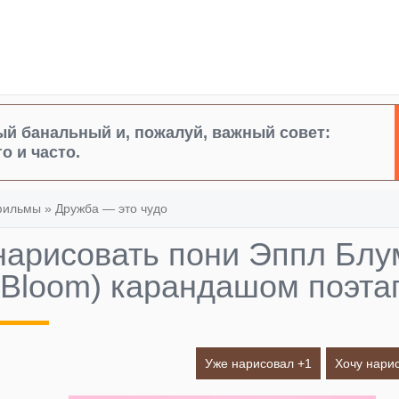
й банальный и, пожалуй, важный совет:
о и часто.
фильмы
»
Дружба — это чудо
нарисовать пони Эппл Блу
Bloom) карандашом поэта
Уже нарисовал +
1
Хочу нарис