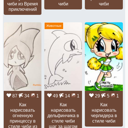
чиби из Время
чиби
чиби
приключений
Животные
87
34
1
49
14
1
29
5
1
Как
Как
Как
нарисовать
нарисовать
нарисовать
огненную
дельфинчика в
черлидера в
принцессу в
стиле чиби
стиле чиби
стиле чиби из
шаг за шагом