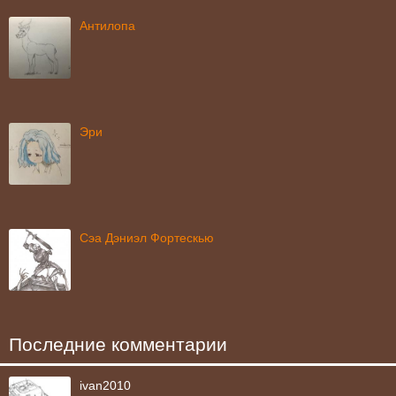
Антилопа
Эри
Сэа Дэниэл Фортескью
Последние комментарии
ivan2010