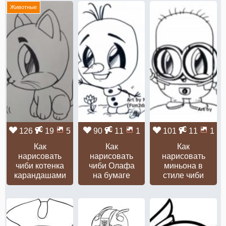
Животные
126
19
5
90
11
1
101
11
1
Как
Как
Как
нарисовать
нарисовать
нарисовать
чиби котенка
чиби Олафа
миньона в
карандашами
на бумаге
стиле чиби