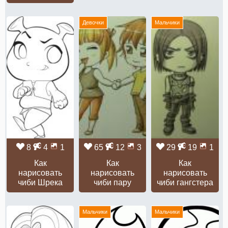
Девочки
Мальчики
8
4
1
65
12
3
29
19
1
Как
Как
Как
нарисовать
нарисовать
нарисовать
чиби Шрека
чиби пару
чиби гангстера
Мальчики
Мальчики