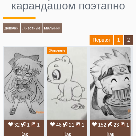
карандашом поэтапно
Девочки
Животные
Мальчики
Первая
1
2
Животные
32
1
1
48
21
1
152
23
1
Как
Как
Как