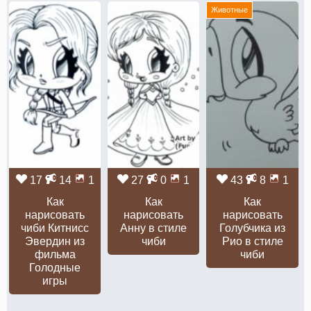
Животные
17
14
1
27
0
1
43
8
1
Как
Как
Как
нарисовать
нарисовать
нарисовать
чиби Китнисс
Анну в стиле
Голубчика из
Эвердин из
чиби
Рио в стиле
фильма
чиби
Голодные
игры