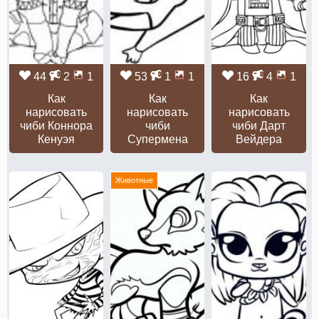
44
2
1
53
1
1
16
4
1
Как
Как
Как
нарисовать
нарисовать
нарисовать
чиби Коннора
чиби
чиби Дарт
Кенуэя
Супермена
Вейдера
Животные