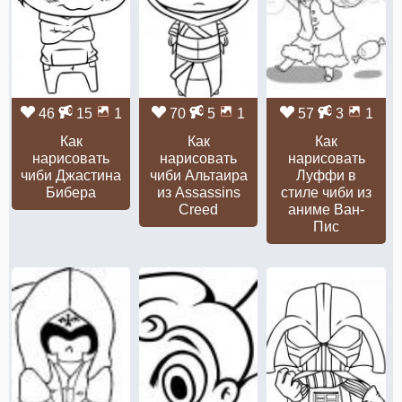
46
15
1
70
5
1
57
3
1
Как
Как
Как
нарисовать
нарисовать
нарисовать
чиби Джастина
чиби Альтаира
Луффи в
Бибера
из Assassins
стиле чиби из
Creed
аниме Ван-
Пис