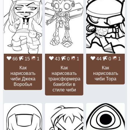
66
15
1
43
0
1
44
0
1
Как
Как
Как
нарисовать
нарисовать
нарисовать
чиби Джека
трансформера
чиби Тора
Воробья
бамблби в
стиле чиби