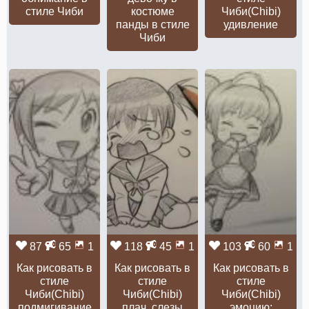
стиле Чиби
костюме
Чиби(Chibi)
панды в стиле
удивление
Чиби
87
65
1
118
45
1
103
60
1
Как рисовать в
Как рисовать в
Как рисовать в
стиле
стиле
стиле
Чиби(Chibi)
Чиби(Chibi)
Чиби(Chibi)
подмигивание
плач, слезы
эмоцию: