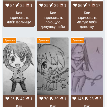
84
35
1
25
29
1
86
7
17
Как
Как
Как
нарисовать
нарисовать
нарисовать
чиби волчицу
поющую
милую чиби
девушку чиби
девочку
Девочки
Девочки
Девочки
26
42
1
70
39
1
145
23
3
Как
Как
Как