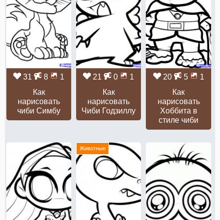
31
8
1
21
0
1
20
5
1
Как
Как
Как
нарисовать
нарисовать
нарисовать
чиби Симбу
Чиби Годзиллу
Хоббита в
стиле чиби
Животные