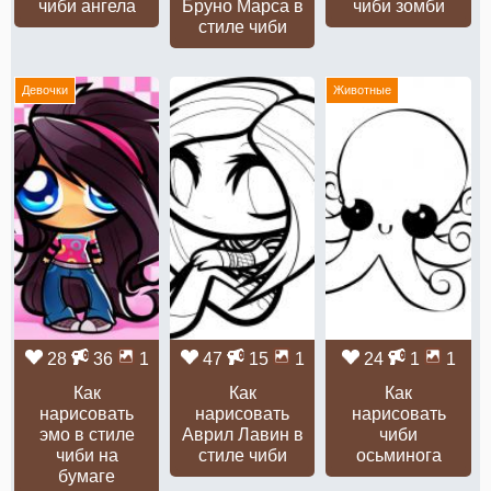
чиби ангела
Бруно Марса в
чиби зомби
стиле чиби
Девочки
Животные
28
36
1
47
15
1
24
1
1
Как
Как
Как
нарисовать
нарисовать
нарисовать
эмо в стиле
Аврил Лавин в
чиби
чиби на
стиле чиби
осьминога
бумаге