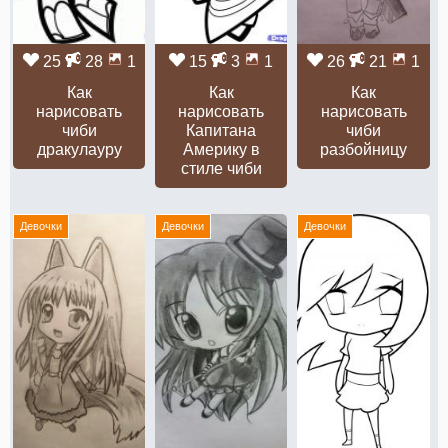
25
28
1
15
3
1
26
21
1
Как
Как
Как
нарисовать
нарисовать
нарисовать
чиби
Капитана
чиби
дракулауру
Америку в
разбойницу
стиле чиби
Девочки
Девочки
Девочки