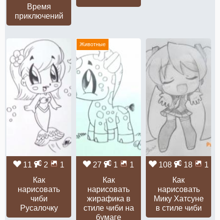
Время
приключений
Животные
11
2
1
27
1
1
108
18
1
Как
Как
Как
нарисовать
нарисовать
нарисовать
чиби
жирафика в
Мику Хатсуне
Русалочку
стиле чиби на
в стиле чиби
бумаге