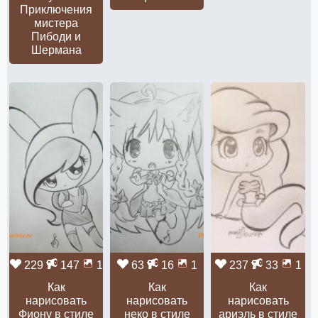
Приключения
мистера
Пибоди и
Шермана
229
147
1
63
16
1
237
33
1
Как
Как
Как
нарисовать
нарисовать
нарисовать
Фиону в стиле
неко в стиле
ариэль в стиле