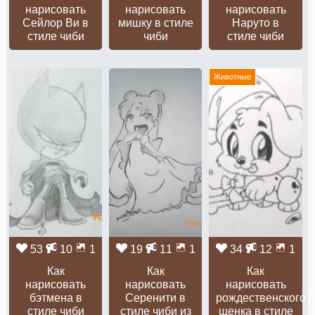
нарисовать
нарисовать
нарисовать
Сейлор Ви в
мишку в стиле
Наруто в
стиле чиби
чиби
стиле чиби
Животные
53
10
1
19
11
1
34
12
1
Как
Как
Как
нарисовать
нарисовать
нарисовать
бэтмена в
Серенити в
рождественского
стиле чиби
стиле чиби из
щенка в стиле