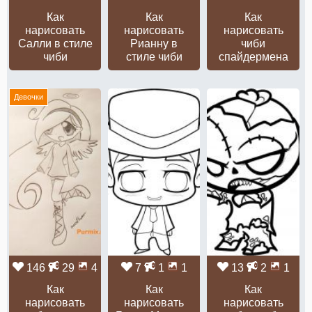
Как
Как
Как
нарисовать
нарисовать
нарисовать
Салли в стиле
Рианну в
чиби
чиби
стиле чиби
спайдермена
Девочки
146
29
4
7
1
1
13
2
1
Как
Как
Как
нарисовать
нарисовать
нарисовать