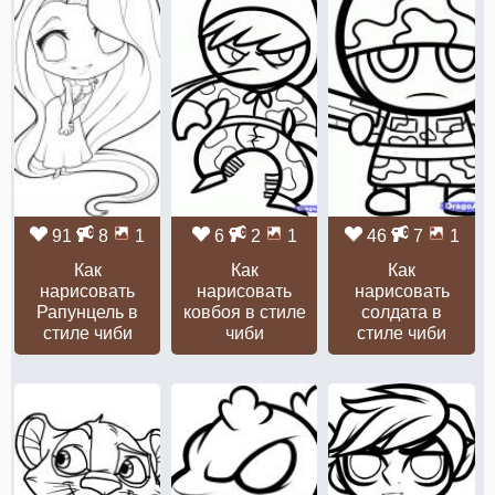
91
8
1
6
2
1
46
7
1
Как
Как
Как
нарисовать
нарисовать
нарисовать
Рапунцель в
ковбоя в стиле
солдата в
стиле чиби
чиби
стиле чиби