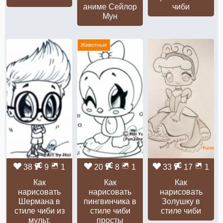
аниме Сейлор
чиби
Мун
Животные
38
9
1
20
8
1
33
17
1
Как
Как
Как
нарисовать
нарисовать
нарисовать
Шермана в
пингвинчика в
Золушку в
стиле чиби из
стиле чиби
стиле чиби
мульт.
просты