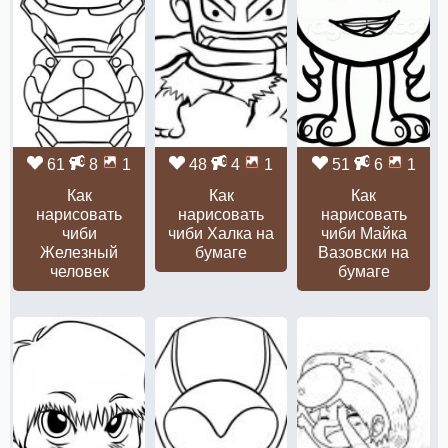
61
8
1
48
4
1
51
6
1
Как
Как
Как
нарисовать
нарисовать
нарисовать
чиби
чиби Халка на
чиби Майка
Железный
бумаге
Вазовски на
человек
бумаге