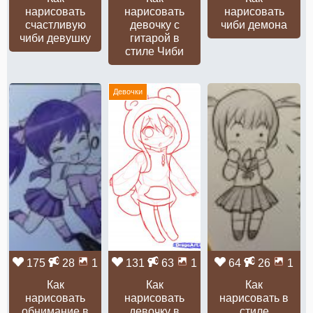
нарисовать
нарисовать
нарисовать
счастливую
девочку с
чиби демона
чиби девушку
гитарой в
стиле Чиби
Девочки
175
28
1
131
63
1
64
26
1
Как
Как
Как
нарисовать
нарисовать
нарисовать в
обнимание в
девочку в
стиле