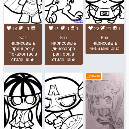
14
11
1
15
0
1
22
21
1
Как
Как
Как
нарисовать
нарисовать
нарисовать
принцессу
динозавра
чиби миньона
Покахонтас в
раптора в
стиле чиби
стиле чиби
Девочки