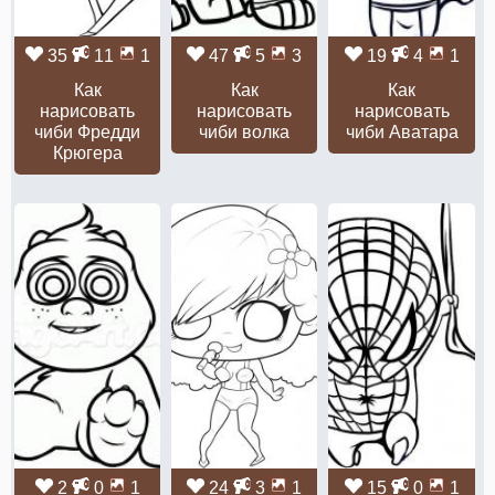
35
11
1
47
5
3
19
4
1
Как
Как
Как
нарисовать
нарисовать
нарисовать
чиби Фредди
чиби волка
чиби Аватара
Крюгера
2
0
1
24
3
1
15
0
1