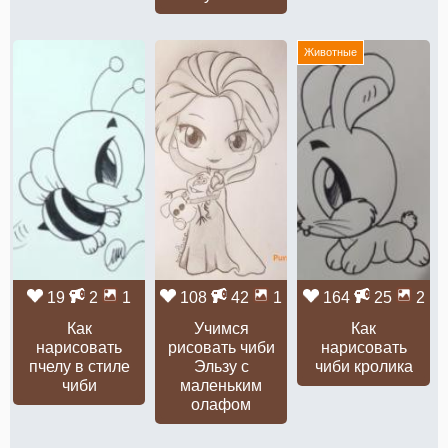
Животные
19
2
1
108
42
1
164
25
2
Как
Учимся
Как
нарисовать
рисовать чиби
нарисовать
пчелу в стиле
Эльзу с
чиби кролика
чиби
маленьким
олафом