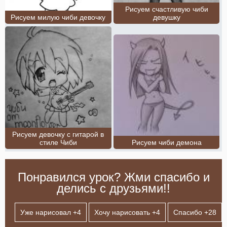
Рисуем счастливую чиби
Рисуем милую чиби девочку
девушку
Рисуем девочку с гитарой в
стиле Чиби
Рисуем чиби демона
Понравился урок? Жми спасибо и
делись с друзьями!!
Уже нарисовал +
4
Хочу нарисовать +
4
Спасибо +
28