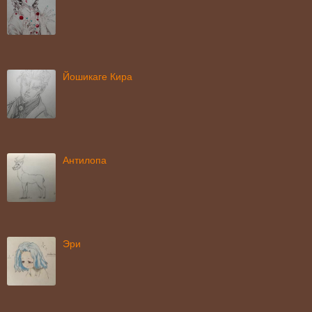
Йошикаге Кира
Антилопа
Эри