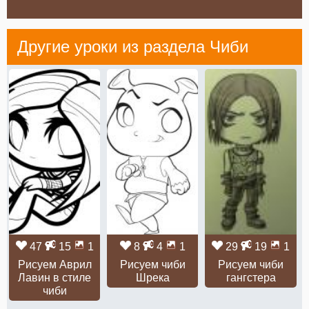
Другие уроки из раздела
Чиби
47
15
1
8
4
1
29
19
1
Рисуем Аврил
Рисуем чиби
Рисуем чиби
Лавин в стиле
Шрека
гангстера
чиби