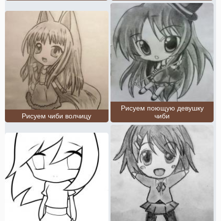
Рисуем поющую девушку
Рисуем чиби волчицу
чиби