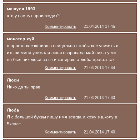
машуля 1993
что у вас тут происходит?
Комментировать
21.04.2014 17:46
монстер хуй
я праста вас капираю спицальна штабы вас унизить в
ить ви миня унижали люси сваравала май ник а у ме
ня был ник люси ват я и капираю а люба праста так
Комментировать
21.04.2014 17:44
Люси
Нико да ты прав
Комментировать
21.04.2014 17:40
Люба
Я с большой буквы пишу имя всегда и хожу в школу в
5класс
Комментировать
21.04.2014 17:40