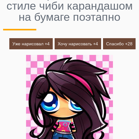
стиле чиби карандашом
на бумаге поэтапно
Уже нарисовал +
4
Хочу нарисовать +
4
Спасибо +
28