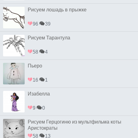
Рисуем лошадь в прыжке
96
39
Рисуем Тарантула
58
4
Пьеро
16
1
Изабелла
9
0
Рисуем Герцогиню из мультфильма коты
Аристократы
58
13