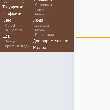
День Победы
Самолеты
Татуировки
Танки
Граффити
Машины
Кино
Люди
Marvel
Девушки
DC Comics
Мужчины
Профессии
Еда
Достопримечат-сти
Овощи
Фрукты и ягоды
Разное