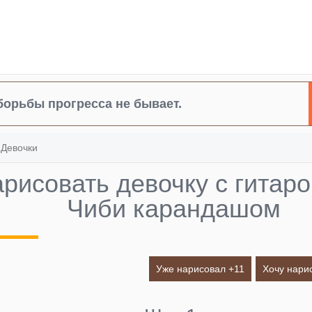
борьбы прогресса не бывает.
»
Девочки
арисовать девочку с гитаро
Чиби карандашом
Уже нарисовал +
11
Хочу нари