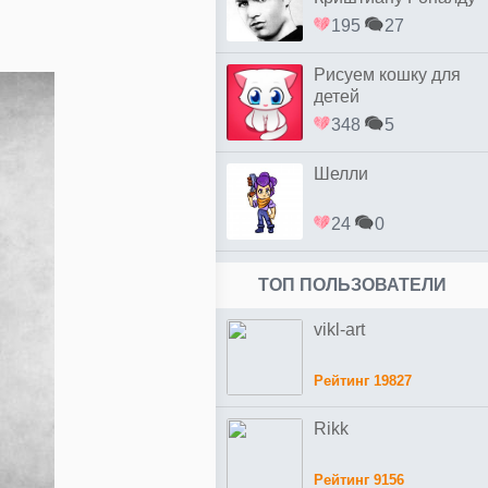
простым
195
27
Рисуем кошку для
детей
348
5
Шелли
24
0
ТОП ПОЛЬЗОВАТЕЛИ
vikl-art
Рейтинг 19827
Rikk
Рейтинг 9156