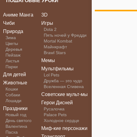
ПОШАГОВЫЕ УРОКИ
Аниме Манга
3D
Чиби
Игры
Dota 2
Природа
Пять ночей у Фредди
Зима
Mortal Kombat
Цветы
Майнкрафт
Деревья
Brawl Stars
Пейзаж
Мемы
Листья
Парки
Мультфильмы
Для детей
Lol Pets
Дружба — это чудо
Животные
Вселенная Стивена
Кошки
Советские мульт-мы
Собаки
Лошади
Герои Дисней
Праздники
Русалочка
Новый год
Palace Pets
День святого
Холодное сердце
Валентина
Миф-кие персонажи
Пасха
Транспорт