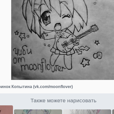
инок Копытина (vk.com/moonflover)
Также можете нарисовать