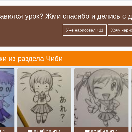
авился урок? Жми спасибо и делись с д
Уже нарисовал +
11
Хочу нари
ки из раздела
Чиби