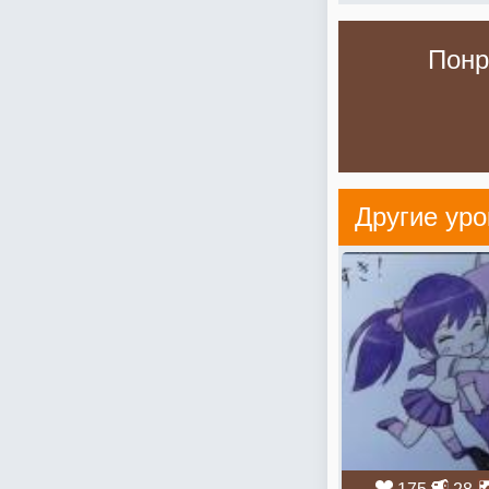
Понр
Другие уро