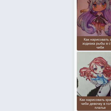
Как нарисовать 
зодиака рыбы в с
чиби
Как нарисовать кр
чиби девочку в го
платье