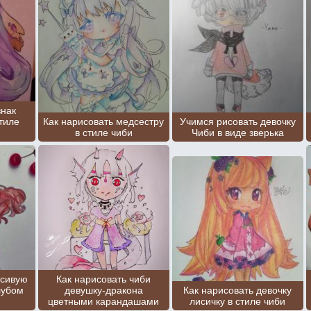
знак
тиле
Как нарисовать медсестру
Учимся рисовать девочку
в стиле чиби
Чиби в виде зверька
асивую
Как нарисовать чиби
лубом
девушку-дракона
Как нарисовать девочку
цветными карандашами
лисичку в стиле чиби