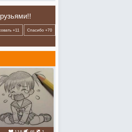
рузьями!!
совать +
11
Спасибо +
70