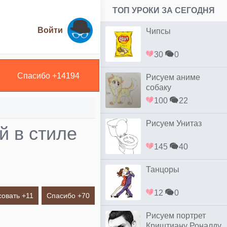
ТОП УРОКИ ЗА СЕГОДНЯ
Войти
Чипсы
30
0
Спасибо +
14194
Рисуем аниме
собаку
100
22
Рисуем Унитаз
й в стиле
145
40
Танцоры
12
0
совать +
11
Спасибо +
70
Рисуем портрет
Криштиану Роналду