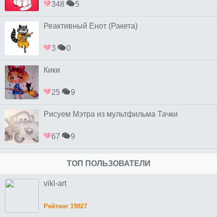
348
5
Реактивный Енот (Ракета)
3
0
Кики
25
9
Рисуем Мэтра из мультфильма Тачки
67
9
ТОП ПОЛЬЗОВАТЕЛИ
vikl-art
Рейтинг 19827