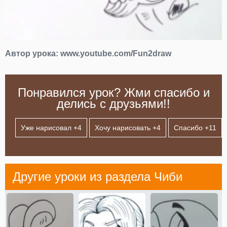
Автор урока:
www.youtube.com/Fun2draw
Понравился урок? Жми спасибо и
делись с друзьями!!
Уже нарисовал +
4
Хочу нарисовать +
4
Спасибо +
11
Другие уроки из раздела
Чиби