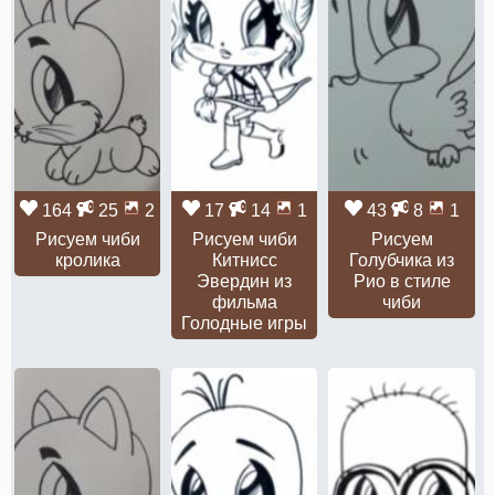
164
25
2
17
14
1
43
8
1
Рисуем чиби
Рисуем чиби
Рисуем
кролика
Китнисс
Голубчика из
Эвердин из
Рио в стиле
фильма
чиби
Голодные игры