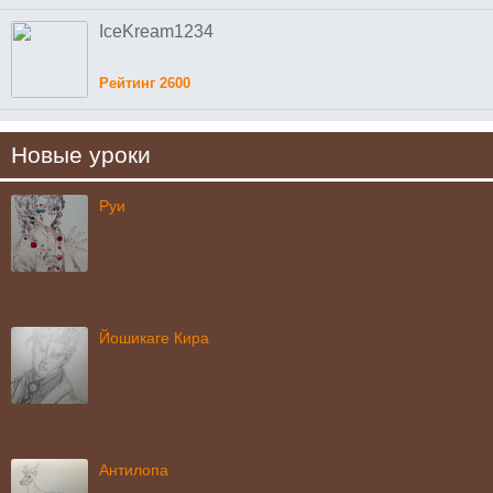
IceKream1234
Рейтинг 2600
Новые уроки
Руи
Йошикаге Кира
Антилопа