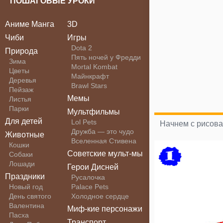
ПОШАГОВЫЕ УРОКИ
Аниме Манга
3D
Чиби
Игры
Dota 2
Природа
Пять ночей у Фредди
Зима
Mortal Kombat
Цветы
Майнкрафт
Деревья
Brawl Stars
Пейзаж
Мемы
Листья
Парки
Мультфильмы
Для детей
Lol Pets
Начнем с рисова
Дружба — это чудо
Животные
Вселенная Стивена
Кошки
Советские мульт-мы
Собаки
Лошади
Герои Дисней
Праздники
Русалочка
Новый год
Palace Pets
День святого
Холодное сердце
Валентина
Миф-кие персонажи
Пасха
Транспорт