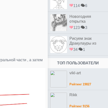
114
6
Новогодняя
открытка
123
3
Рисуем знак
Дракулауры из
Монстр Хай
34
1
ральной части , а затем
ТОП ПОЛЬЗОВАТЕЛИ
vikl-art
Рейтинг 19827
Rikk
Рейтинг 9156