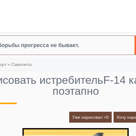
борьбы прогресса не бывает.
орт
»
Самолеты
исовать истребительF-14 
поэтапно
Уже нарисовал +
0
Хочу нар