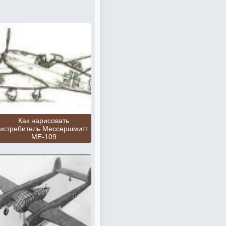
Как нарисовать
истребитель Мессершмитт
МЕ-109