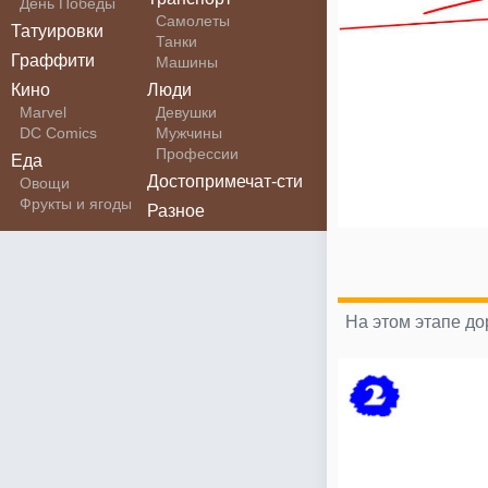
День Победы
Самолеты
Татуировки
Танки
Граффити
Машины
Кино
Люди
Marvel
Девушки
DC Comics
Мужчины
Профессии
Еда
Достопримечат-сти
Овощи
Фрукты и ягоды
Разное
На этом этапе до