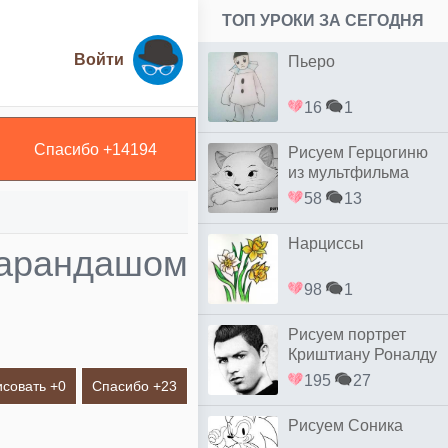
ТОП УРОКИ ЗА СЕГОДНЯ
Войти
Пьеро
16
1
Спасибо +
14194
Рисуем Герцогиню
из мультфильма
коты Аристократы
58
13
Нарциссы
карандашом
98
1
Рисуем портрет
Криштиану Роналду
простым
195
27
исовать +
0
Спасибо +
23
Рисуем Соника