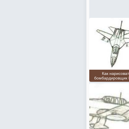
Как нарисоват
бомбардировщик 