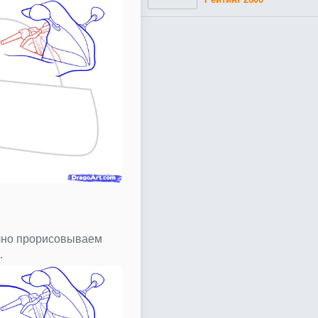
очно прорисовываем
.