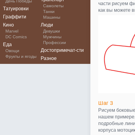
День Победы
части рисуем ф
Самолеты
Татуировки
как вы можете 
Танки
Граффити
Машины
Кино
Люди
Marvel
Девушки
DC Comics
Мужчины
Профессии
Еда
Достопримечат-сти
Овощи
Фрукты и ягоды
Разное
Шаг 3
Рисуем боковые 
нашем примере,
подробные лини
корпуса мотоци