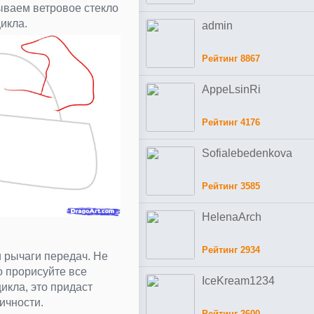
ываем ветровое стекло
икла.
admin
Рейтинг 8867
AppeLsinRi
Рейтинг 4176
Sofialebedenkova
Рейтинг 3585
HelenaArch
Рейтинг 2934
и рычаги передач. Не
о прорисуйте все
IceKream1234
цикла, это придаст
ичности.
Рейтинг 2600