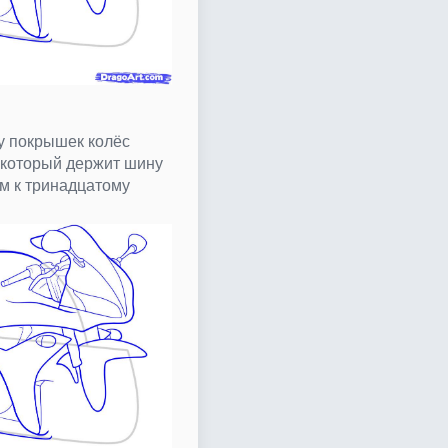
у покрышек колёс
, который держит шину
им к тринадцатому