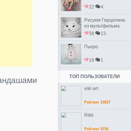
22
4
Рисуем Герцогиню
из мультфильма
коты Аристократы
58
13
Пьеро
16
1
ТОП ПОЛЬЗОВАТЕЛИ
рандашами
vikl-art
Рейтинг 19827
Rikk
Рейтинг 9156