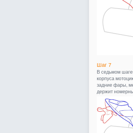
Шаг 7
В седьмом шаге
корпуса мотоци
задние фары, м
держит номерны