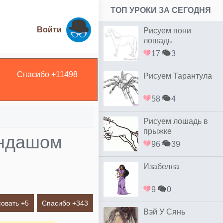
ТОП УРОКИ ЗА СЕГОДНЯ
Войти
Рисуем пони
лошадь
17
3
Спасибо +
11498
Рисуем Тарантула
58
4
Рисуем лошадь в
прыжке
андашом
96
39
Изабелла
9
0
овать +
5
Спасибо +
343
Вэй У Сянь