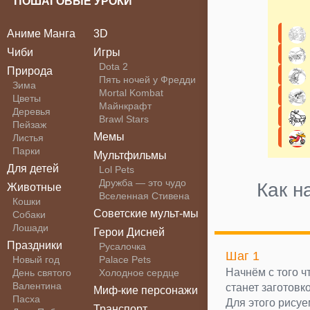
ПОШАГОВЫЕ УРОКИ
Аниме Манга
3D
Чиби
Игры
Dota 2
Природа
Пять ночей у Фредди
Зима
Mortal Kombat
Цветы
Майнкрафт
Деревья
Brawl Stars
Пейзаж
Мемы
Листья
Парки
Мультфильмы
Для детей
Lol Pets
Дружба — это чудо
Как н
Животные
Вселенная Стивена
Кошки
Советские мульт-мы
Собаки
Лошади
Герои Дисней
Праздники
Русалочка
Шаг 1
Новый год
Palace Pets
Начнём с того ч
День святого
Холодное сердце
Валентина
станет заготовк
Миф-кие персонажи
Пасха
Для этого рисуе
Транспорт