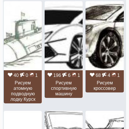
40
0
1
196
6
1
68
4
1
Рисуем
Рисуем
Рисуем
атомную
спортивную
кроссовер
подводную
машину
лодку Курск