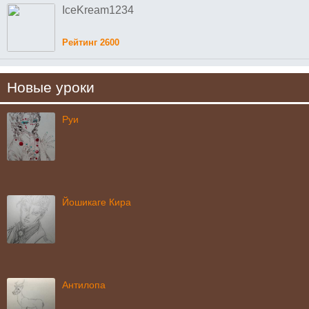
IceKream1234
Рейтинг 2600
Новые уроки
Руи
Йошикаге Кира
Антилопа