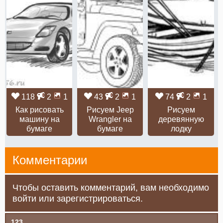
118
2
1
43
2
1
74
2
1
Как рисовать
Рисуем Jeep
Рисуем
машину на
Wrangler на
деревянную
бумаге
бумаге
лодку
Комментарии
Чтобы оставить комментарий, вам необходимо
войти или зарегистрироваться.
123