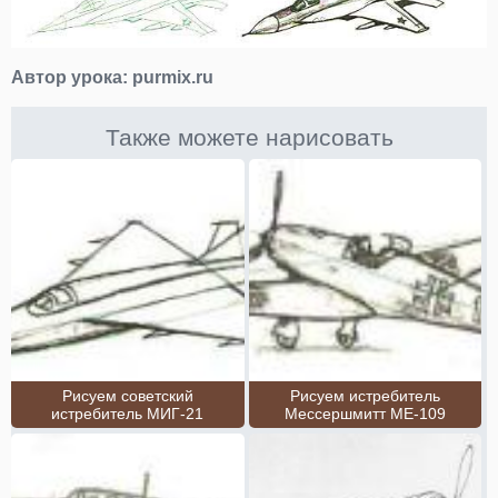
Автор урока:
purmix.ru
Также можете нарисовать
Рисуем советский
Рисуем истребитель
истребитель МИГ-21
Мессершмитт МЕ-109