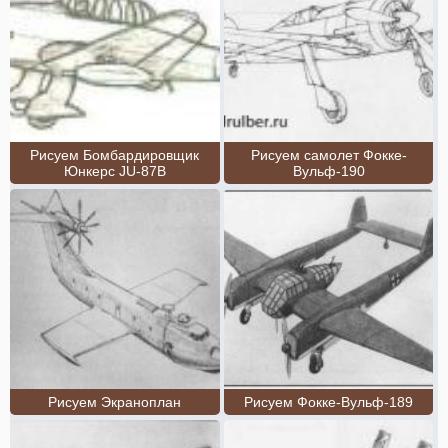
Рисуем Бомбардировщик
Рисуем самолет Фокке-
Юнкерс JU-87B
Вульф-190
Рисуем Экраноплан
Рисуем Фокке-Вульф-189