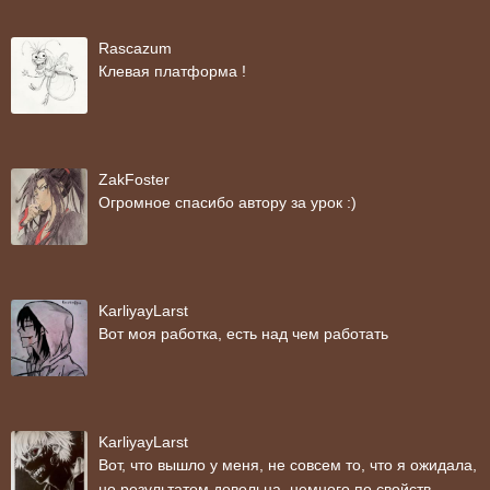
Rascazum
Клевая платформа !
ZakFoster
Огромное спасибо автору за урок :)
KarliyayLarst
Вот моя работка, есть над чем работать
KarliyayLarst
Вот, что вышло у меня, не совсем то, что я ожидала,
но результатом довольна, немного по свойств