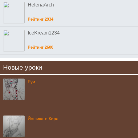
HelenaArch
Рейтинг 2934
IceKream1234
Рейтинг 2600
Новые уроки
Руи
Йошикаге Кира