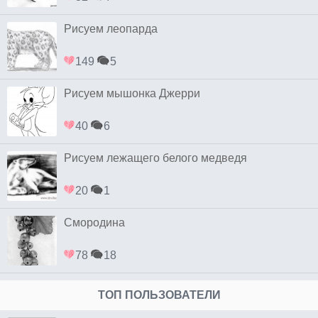
Рисуем леопарда
149
5
Рисуем мышонка Джерри
40
6
Рисуем лежащего белого медведя
20
1
Смородина
78
18
ТОП ПОЛЬЗОВАТЕЛИ