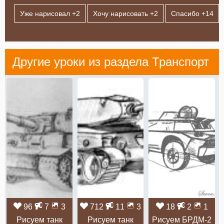
Уже нарисовал +
2
Хочу нарисовать +
2
Спасибо +
14
Другие уроки из раздела
Транспорт
96
7
3
712
11
3
18
2
1
Рисуем танк
Рисуем танк
Рисуем БРДМ-2