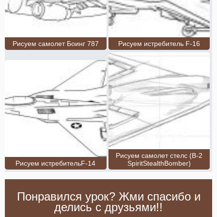
Рисуем самолет Боинг 787
Рисуем истребитель F-16
Рисуем самолет стелс (B-2
Рисуем истребительF-14
SpiritStealthBomber)
Понравился урок? Жми спасибо и
делись с друзьями!!