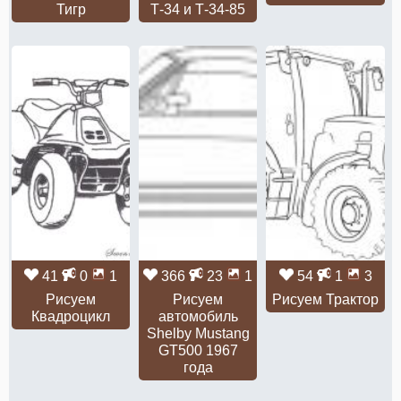
Тигр
Т-34 и Т-34-85
41
0
1
366
23
1
54
1
3
Рисуем
Рисуем
Рисуем Трактор
Квадроцикл
автомобиль
Shelby Mustang
GT500 1967
года