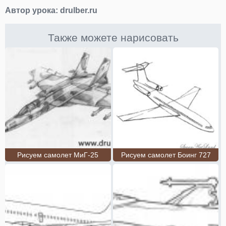
Автор урока:
drulber.ru
Также можете нарисовать
Рисуем самолет МиГ-25
Рисуем самолет Боинг 727