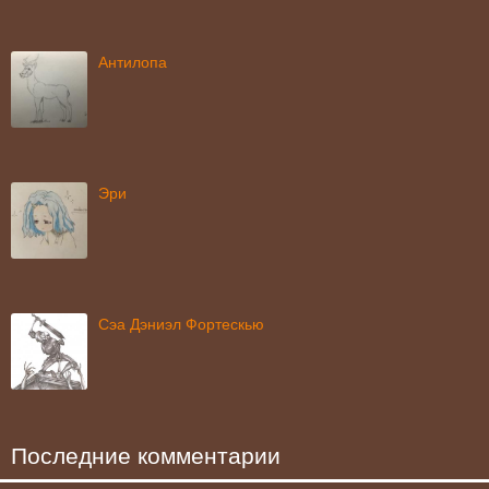
Антилопа
Эри
Сэа Дэниэл Фортескью
Последние комментарии