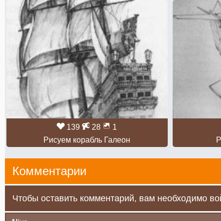
139
28
1
Рисуем корабль Галеон
Р
Комментарии
Чтобы оставить комментарий, вам необходимо вой