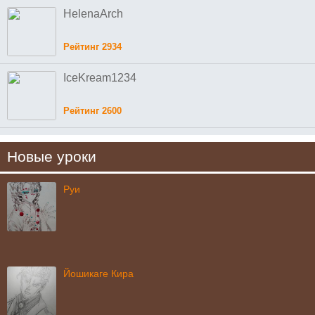
HelenaArch
Рейтинг 2934
IceKream1234
Рейтинг 2600
Новые уроки
Руи
Йошикаге Кира