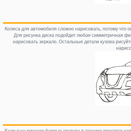
Колеса для автомобиля сложно нарисовать, потому что о
Для рисунка диска подойдет любая симметричная фигу
нарисовать зеркало. Остальные детали кузова рисуй
нарисо
Если ваш рисунок будет выполнен в технике простого кар