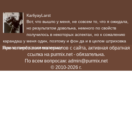
KarliyayLarst
Вот, что вышло у меня, не совсем то, что я ожидала,
но результатом довольна, немного по свойств
получилось в некоторых аспектах, но к сожалению
карандаш у меня один, поэтому и фон да и в целом штриховка
вышла такой с проплешинами
При копировании материалов с сайта, активная обратная
ссылка на purmix.net - обязательна.
По всем вопросам: admin@purmix.net
© 2010-2026 г.