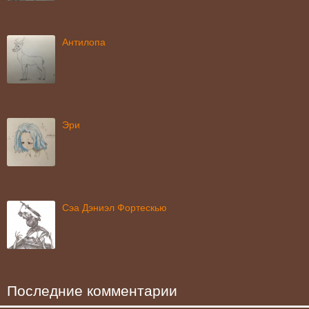
Антилопа
Эри
Сэа Дэниэл Фортескью
Последние комментарии