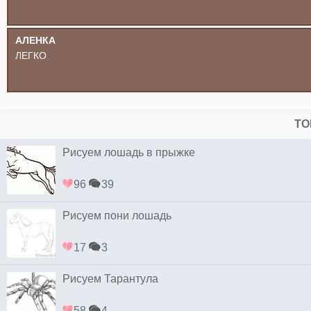
АЛЕНКА
ЛЕГКО
ТО
Рисуем лошадь в прыжке
96
39
Рисуем пони лошадь
17
3
Рисуем Тарантула
58
4