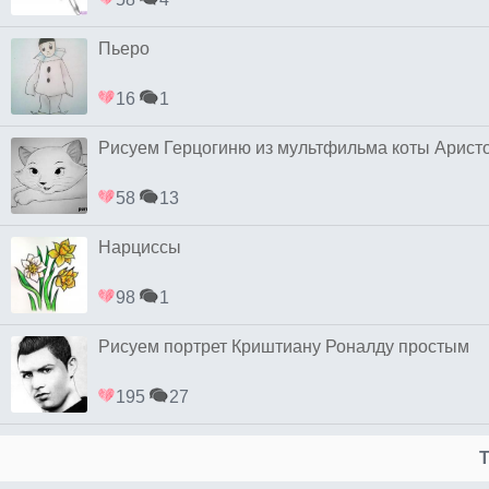
Пьеро
16
1
Рисуем Герцогиню из мультфильма коты Арист
58
13
Нарциссы
98
1
Рисуем портрет Криштиану Роналду простым
195
27