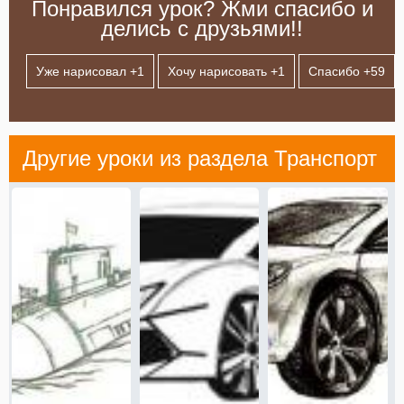
Понравился урок? Жми спасибо и
делись с друзьями!!
Уже нарисовал +
1
Хочу нарисовать +
1
Спасибо +
59
Другие уроки из раздела
Транспорт