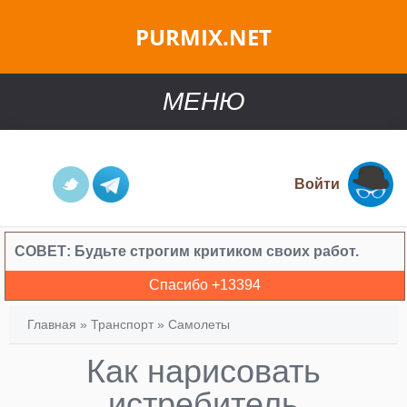
PURMIX.NET
МЕНЮ
Войти
СОВЕТ:
Будьте строгим критиком своих работ.
Спасибо +
13394
Главная
»
Транспорт
»
Самолеты
Как нарисовать
истребитель