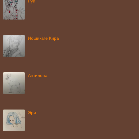
Руи
Йошикаге Кира
Антилопа
Эри