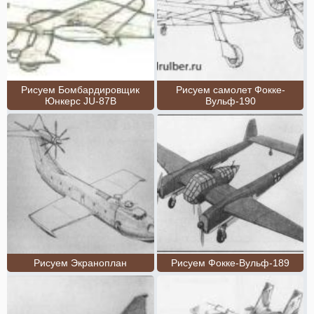
Рисуем Бомбардировщик
Рисуем самолет Фокке-
Юнкерс JU-87B
Вульф-190
Рисуем Экраноплан
Рисуем Фокке-Вульф-189