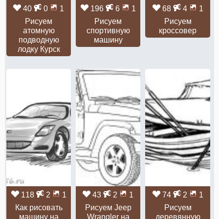
40
0
1
196
6
1
68
4
1
Рисуем
Рисуем
Рисуем
атомную
спортивную
кроссовер
подводную
машину
лодку Курск
118
2
1
43
2
1
74
2
1
Как рисовать
Рисуем Jeep
Рисуем
машину на
Wrangler на
деревянную