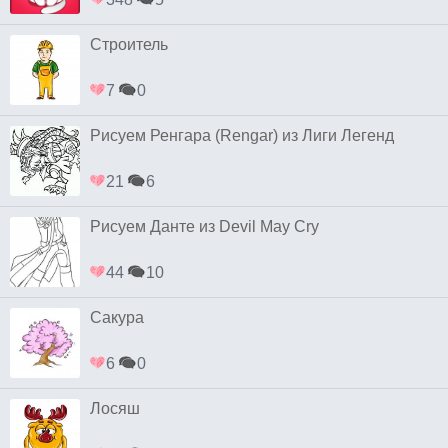
Строитель
7
0
Рисуем Ренгара (Rengar) из Лиги Легенд
21
6
Рисуем Данте из Devil May Cry
44
10
Сакура
6
0
Лосяш