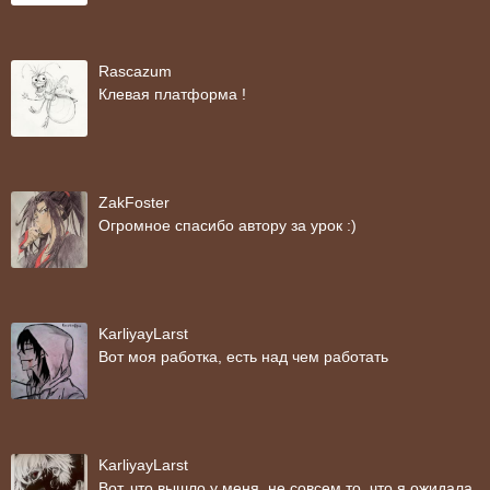
Rascazum
Клевая платформа !
ZakFoster
Огромное спасибо автору за урок :)
KarliyayLarst
Вот моя работка, есть над чем работать
KarliyayLarst
Вот, что вышло у меня, не совсем то, что я ожидала,