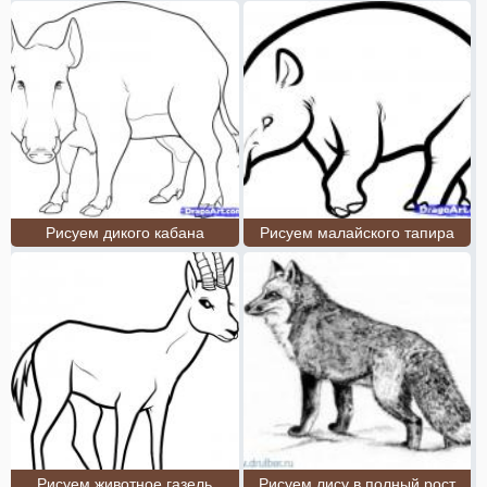
Рисуем дикого кабана
Рисуем малайского тапира
Рисуем животное газель
Рисуем лису в полный рост