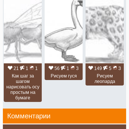
21
1
1
56
1
3
149
5
3
Как шаг за
Рисуем гуся
Рисуем
шагом
леопарда
нарисовать осу
простым на
бумаге
Комментарии