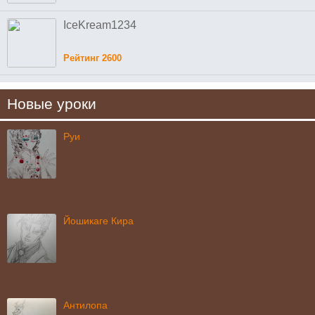
IceKream1234
Рейтинг 2600
Новые уроки
Руи
Йошикаге Кира
Антилопа