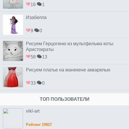
16
1
Изабелла
9
0
Рисуем Герцогиню из мультфильма коты
Аристократы
58
13
Рисуем платье на манекене акварелью
33
0
ТОП ПОЛЬЗОВАТЕЛИ
vikl-art
Рейтинг 19827