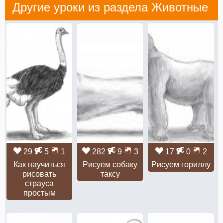
Другие уроки из раздела
Животные
29
5
1
282
9
3
17
0
2
Как научиться
Рисуем собаку
Рисуем гориллу
рисовать
таксу
страуса
простым