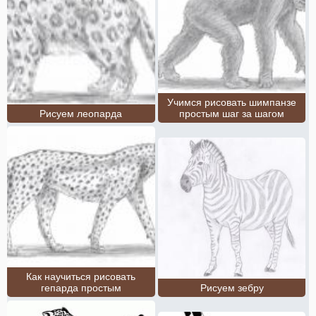
Учимся рисовать шимпанзе
Рисуем леопарда
простым шаг за шагом
Как научиться рисовать
гепарда простым
Рисуем зебру