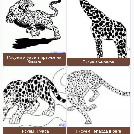
Рисуем ягуара в прыжке на
бумаге
Рисуем жирафа
Рисуем Ягуара
Рисуем Гепарда в беге