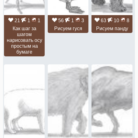
21
1
1
56
1
3
63
10
8
Как шаг за
Рисуем гуся
Рисуем панду
шагом
нарисовать осу
простым на
бумаге