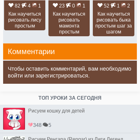
82
4
1
23
0
1
52
1
2
Как научиться
Как научиться
Как научиться
рисовать лису
рисовать
рисовать быка
простым
мамонта
простым шаг за
простым
шагом
Комментарии
Чтобы оставить комментарий, вам необходимо
войти или зарегистрироваться.
ТОП УРОКИ ЗА СЕГОДНЯ
Рисуем кошку для детей
348
5
Рисуем Ренгара (Rengar) из Лиги Легенд