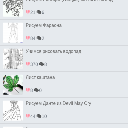
21
6
Рисуем Фараона
84
2
Учимся рисовать водопад
370
8
Лист каштана
8
0
Рисуем Данте из Devil May Cry
44
10