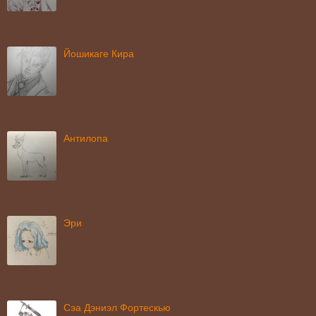
Йошикаге Кира
Антилопа
Эри
Сэа Дэниэл Фортескью