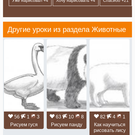
Уже нарисовал +
4
Хочу нарисовать +
4
Спасибо +
21
Другие уроки из раздела
Животные
56
1
3
63
10
8
82
4
1
Рисуем гуся
Рисуем панду
Как научиться
рисовать лису