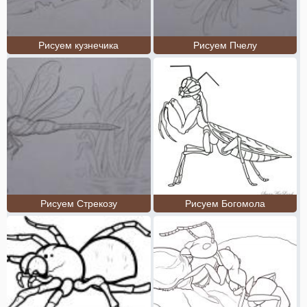
Рисуем кузнечика
Рисуем Пчелу
Рисуем Стрекозу
Рисуем Богомола