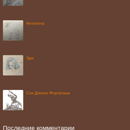
Антилопа
Эри
Сэа Дэниэл Фортескью
Последние комментарии