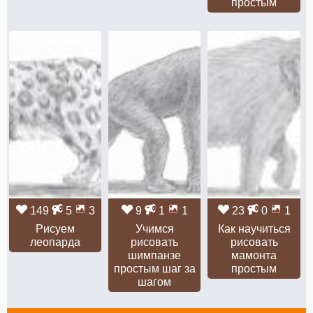
простым
149
5
3
9
1
1
23
0
1
Рисуем
Учимся
Как научиться
леопарда
рисовать
рисовать
шимпанзе
мамонта
простым шаг за
простым
шагом