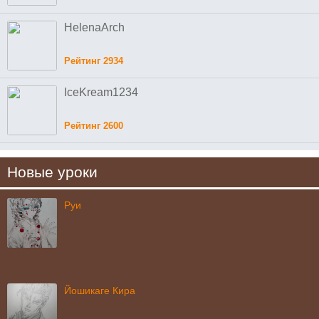
HelenaArch
Рейтинг 2934
IceKream1234
Рейтинг 2600
Новые уроки
Руи
Йошикаге Кира