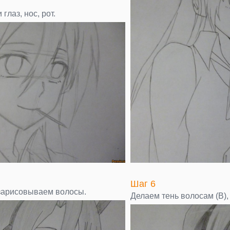
глаз, нос, рот.
Шаг 6
зарисовываем волосы.
Делаем тень волосам (В),