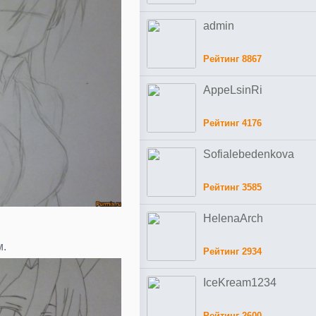
admin
Рейтинг 8867
AppeLsinRi
Рейтинг 4176
Sofialebedenkova
Рейтинг 3585
HelenaArch
м.
Рейтинг 2934
IceKream1234
Рейтинг 2600