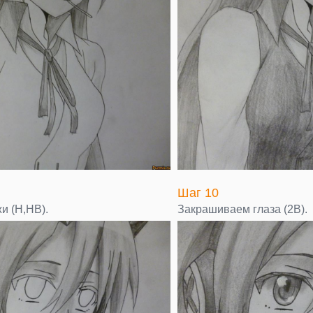
Шаг 10
и (Н,НВ).
Закрашиваем глаза (2В).