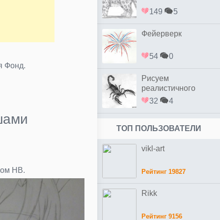
149
5
Фейерверк
54
0
я Фонд.
Рисуем
реалистичного
скорпиона простым
32
4
шами
ТОП ПОЛЬЗОВАТЕЛИ
vikl-art
ом HB.
Рейтинг 19827
Rikk
Рейтинг 9156