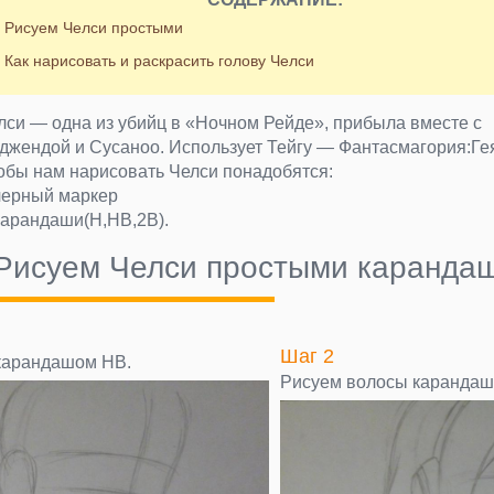
Рисуем Челси простыми
Как нарисовать и раскрасить голову Челси
лси — одна из убийц в «Ночном Рейде», прибыла вместе с
джендой и Сусаноо. Использует Тейгу — Фантасмагория:Ге
обы нам нарисовать Челси понадобятся:
черный маркер
карандаши(H,HB,2B).
Рисуем Челси простыми каранда
Шаг 2
карандашом HB.
Рисуем волосы карандаш