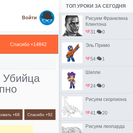
ТОП УРОКИ ЗА СЕГОДНЯ
Войти
Рисуем Франклина
Клинтона
31
0
Спасибо +
14842
Эль Примо
54
1
Шелли
е Убийца
пно
24
0
Рисуем скорпиона
41
20
овать +
68
Спасибо +
92
Рисуем леопарда