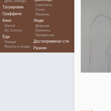
День Победы
Самолеты
Татуировки
Танки
Граффити
Машины
Кино
Люди
Marvel
Девушки
DC Comics
Мужчины
Профессии
Еда
Достопримечат-сти
Овощи
Фрукты и ягоды
Разное