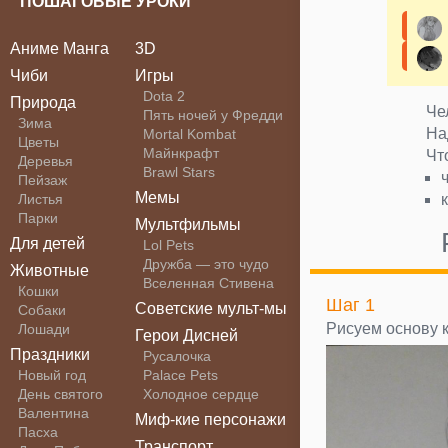
ПОШАГОВЫЕ УРОКИ
Аниме Манга
3D
Чиби
Игры
Dota 2
Природа
Че
Пять ночей у Фредди
Зима
На
Mortal Kombat
Цветы
Майнкрафт
Чт
Деревья
Brawl Stars
Пейзаж
Мемы
Листья
Парки
Мультфильмы
Для детей
Lol Pets
Дружба — это чудо
Животные
Вселенная Стивена
Кошки
Шаг 1
Советские мульт-мы
Собаки
Рисуем основу 
Лошади
Герои Дисней
Праздники
Русалочка
Новый год
Palace Pets
День святого
Холодное сердце
Валентина
Миф-кие персонажи
Пасха
Транспорт