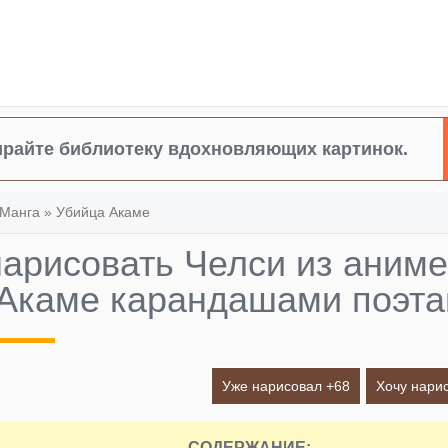
райте библиотеку вдохновляющих картинок.
Манга
»
Убийца Акаме
нарисовать Челси из аним
Акаме карандашами поэта
Уже нарисовал +
68
Хочу нарис
СОДЕРЖАНИЕ: