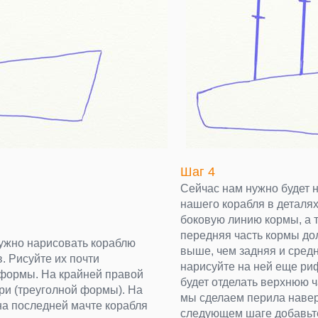
Шаг 4
Сейчас нам нужно будет 
нашего корабля в деталях
боковую линию кормы, а т
передняя часть кормы до
нужно нарисовать кораблю
выше, чем задняя и средн
. Рисуйте их почти
нарисуйте на ней еще ри
формы. На крайней правой
будет отделать верхнюю 
три (треуголной формы). На
мы сделаем перила навер
на последней мачте корабля
следующем шаге добавьте