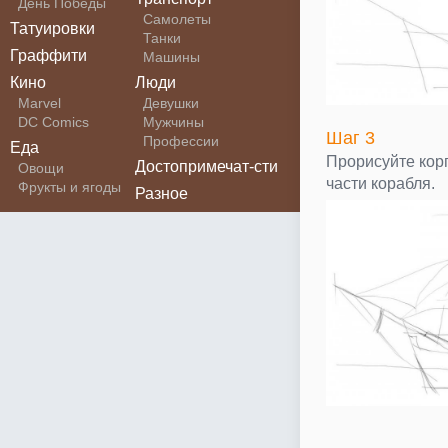
День Победы
Самолеты
Татуировки
Танки
Граффити
Машины
Кино
Люди
Marvel
Девушки
DC Comics
Мужчины
Шаг 3
Профессии
Еда
Прорисуйте кор
Достопримечат-сти
Овощи
части корабля.
Фрукты и ягоды
Разное