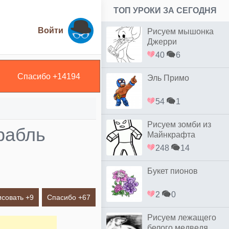
ТОП УРОКИ ЗА СЕГОДНЯ
Войти
Рисуем мышонка
Джерри
40
6
Спасибо +
14194
Эль Примо
54
1
Рисуем зомби из
рабль
Майнкрафта
248
14
Букет пионов
2
0
исовать +
9
Спасибо +
67
Рисуем лежащего
белого медведя