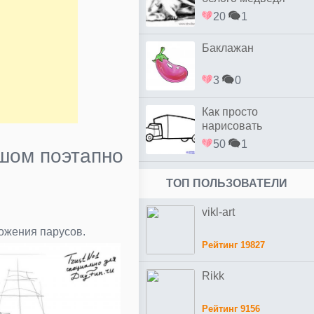
20
1
Баклажан
3
0
Как просто
нарисовать
грузовик ребенку
50
1
шом поэтапно
ТОП ПОЛЬЗОВАТЕЛИ
vikl-art
ожения парусов.
Рейтинг 19827
Rikk
Рейтинг 9156