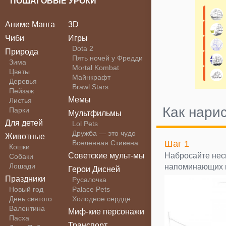
ПОШАГОВЫЕ УРОКИ
Аниме Манга
3D
Чиби
Игры
Dota 2
Природа
Пять ночей у Фредди
Зима
Mortal Kombat
Цветы
Майнкрафт
Деревья
Brawl Stars
Пейзаж
Мемы
Листья
Как нари
Парки
Мультфильмы
Для детей
Lol Pets
Дружба — это чудо
Животные
Вселенная Стивена
Шаг 1
Кошки
Советские мульт-мы
Набросайте нес
Собаки
Лошади
напоминающих 
Герои Дисней
Праздники
Русалочка
Новый год
Palace Pets
День святого
Холодное сердце
Валентина
Миф-кие персонажи
Пасха
Транспорт