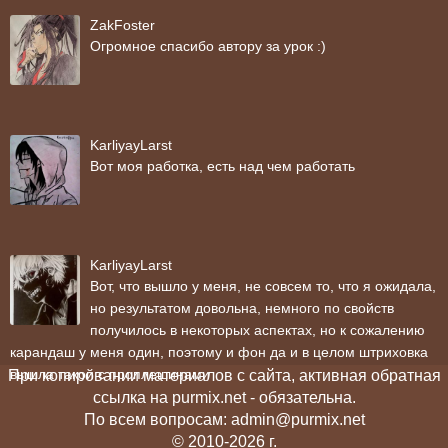
ZakFoster
Огромное спасибо автору за урок :)
KarliyayLarst
Вот моя работка, есть над чем работать
KarliyayLarst
Вот, что вышло у меня, не совсем то, что я ожидала,
но результатом довольна, немного по свойств
получилось в некоторых аспектах, но к сожалению
карандаш у меня один, поэтому и фон да и в целом штриховка
вышла такой с проплешинами
При копировании материалов с сайта, активная обратная
ссылка на purmix.net - обязательна.
По всем вопросам: admin@purmix.net
© 2010-2026 г.