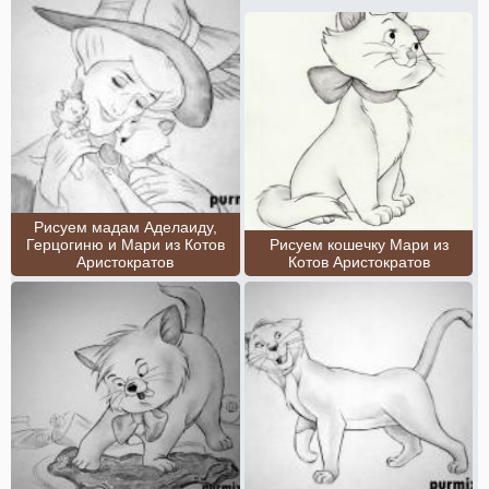
Рисуем мадам Аделаиду,
Герцогиню и Мари из Котов
Рисуем кошечку Мари из
Аристократов
Котов Аристократов