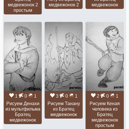
медвежонок 2
медвежонок 2
медвежонок
простым
1
0
1
3
0
1
2
0
1
Рисуем Денахи
Рисуем Танану
Рисуем Кеная
из мультфильма
из Братец
человека из
Братец
медвежонок
Братец
медвежонок
медвежонок
простым