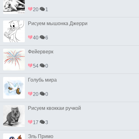
20
1
Рисуем мышонка Джерри
40
6
Фейерверк
54
0
Голубь мира
20
0
Рисуем квоккаи ручкой
17
3
Эль Примо