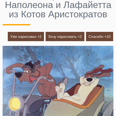
Наполеона и Лафайетта
из Котов Аристократов
Уже нарисовал +
2
Хочу нарисовать +
2
Спасибо +
10