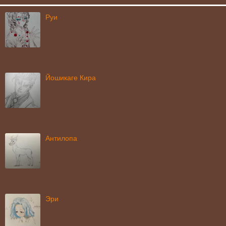
Руи
Йошикаге Кира
Антилопа
Эри