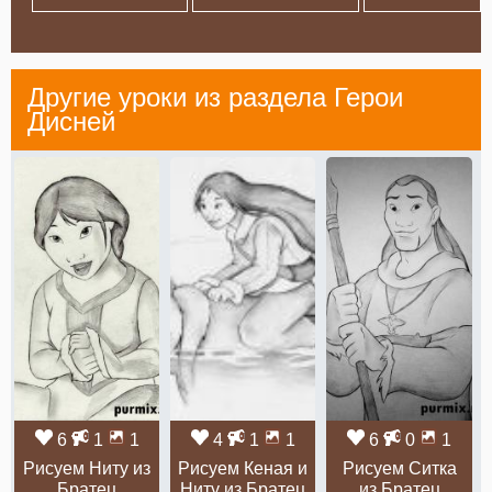
Другие уроки из раздела
Герои
Дисней
6
1
1
4
1
1
6
0
1
Рисуем Ниту из
Рисуем Кеная и
Рисуем Ситка
Братец
Ниту из Братец
из Братец