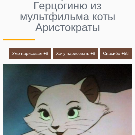
Герцогиню из
мультфильма коты
Аристократы
Уже нарисовал +
8
Хочу нарисовать +
8
Спасибо +
58