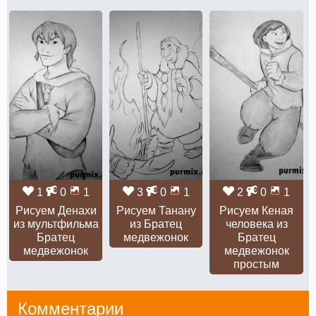
1
0
1
3
0
1
2
0
1
Рисуем Денахи
Рисуем Танану
Рисуем Кеная
из мультфильма
из Братец
человека из
Братец
медвежонок
Братец
медвежонок
медвежонок
простым
Комментарии