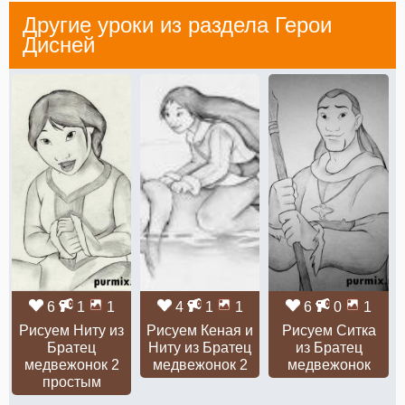
Другие уроки из раздела
Герои
Дисней
6
1
1
4
1
1
6
0
1
Рисуем Ниту из
Рисуем Кеная и
Рисуем Ситка
Братец
Ниту из Братец
из Братец
медвежонок 2
медвежонок 2
медвежонок
простым