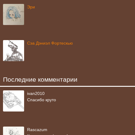
Эри
Сэа Дэниэл Фортескью
Последние комментарии
ivan2010
Спасибо круто
Rascazum