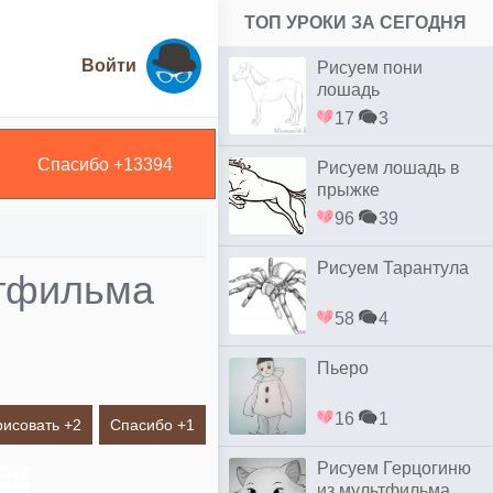
ТОП УРОКИ ЗА СЕГОДНЯ
Войти
Рисуем пони
лошадь
17
3
Спасибо +
13394
Рисуем лошадь в
прыжке
96
39
Рисуем Тарантула
ьтфильма
58
4
Пьеро
16
1
рисовать +
2
Спасибо +
1
Рисуем Герцогиню
из мультфильма