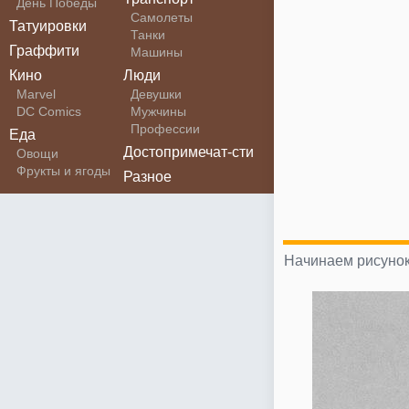
День Победы
Самолеты
Татуировки
Танки
Граффити
Машины
Кино
Люди
Marvel
Девушки
DC Comics
Мужчины
Профессии
Еда
Достопримечат-сти
Овощи
Фрукты и ягоды
Разное
Начинаем рисунок