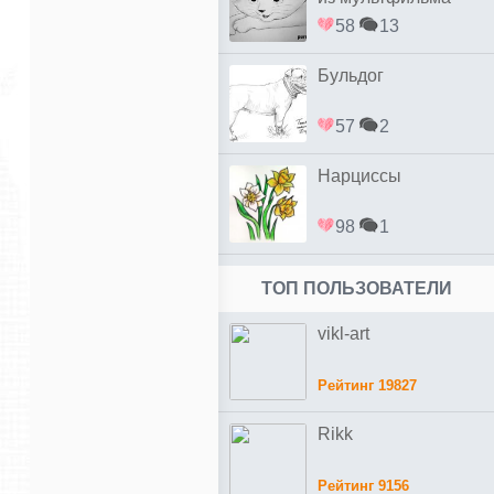
коты Аристократы
58
13
Бульдог
57
2
Нарциссы
98
1
ТОП ПОЛЬЗОВАТЕЛИ
vikl-art
Рейтинг 19827
Rikk
Рейтинг 9156