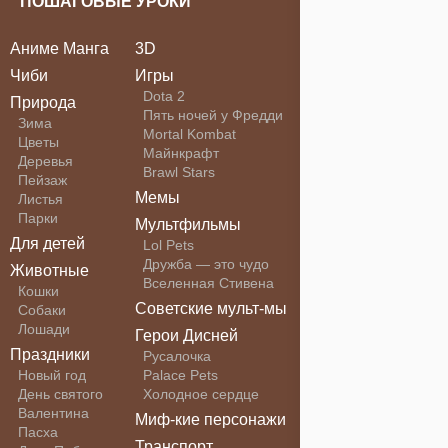
ПОШАГОВЫЕ УРОКИ
Аниме Манга
3D
Чиби
Игры
Dota 2
Природа
Пять ночей у Фредди
Зима
Mortal Kombat
Цветы
Майнкрафт
Деревья
Brawl Stars
Пейзаж
Мемы
Листья
Парки
Мультфильмы
Для детей
Lol Pets
Дружба — это чудо
Животные
Вселенная Стивена
Кошки
Советские мульт-мы
Собаки
Лошади
Герои Дисней
Праздники
Русалочка
Новый год
Palace Pets
День святого
Холодное сердце
Валентина
Миф-кие персонажи
Пасха
Транспорт