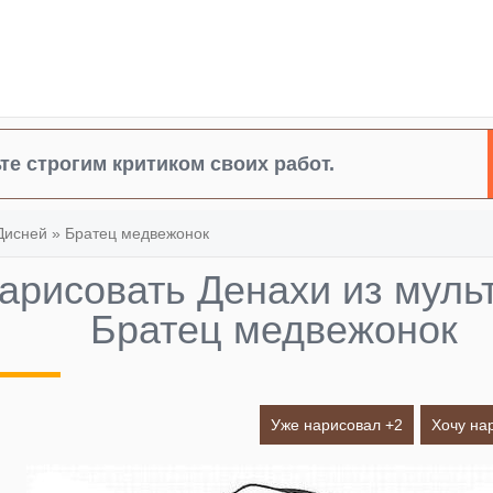
те строгим критиком своих работ.
Дисней
»
Братец медвежонок
нарисовать Денахи из мул
Братец медвежонок
Уже нарисовал +
2
Хочу на