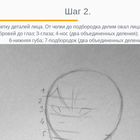
Шаг 2.
тку деталей лица. От челки до подбородка делим овал лица
бровей до глаз; 3-глаза; 4-нос (два объединенных деления); 
6-нижняя губа; 7-подбородок (два объединенных делени