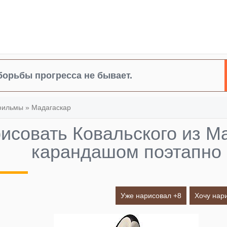
борьбы прогресса не бывает.
фильмы
»
Мадагаскар
рисовать Ковальского из М
карандашом поэтапно
Уже нарисовал +
8
Хочу нар