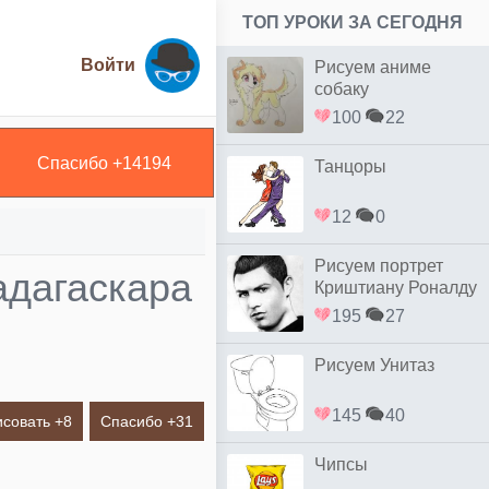
ТОП УРОКИ ЗА СЕГОДНЯ
Войти
Рисуем аниме
собаку
100
22
Спасибо +
14194
Танцоры
12
0
Рисуем портрет
адагаскара
Криштиану Роналду
простым
195
27
Рисуем Унитаз
145
40
исовать +
8
Спасибо +
31
Чипсы