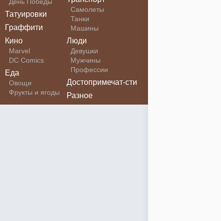
День Победы
Самолеты
Татуировки
Танки
Граффити
Машины
Кино
Люди
Marvel
Девушки
DC Comics
Мужчины
Профессии
Еда
Достопримечат-сти
Овощи
Фрукты и ягоды
Разное