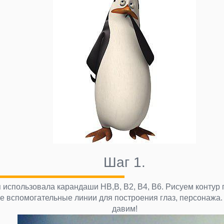
Шаг 1.
я использовала карандаши НВ,В, В2, В4, В6. Рисуем конту
е вспомогательные линии для построения глаз, персонажа.
давим!