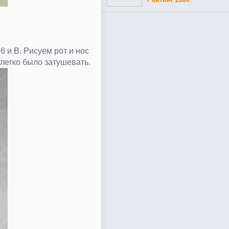
 и В. Рисуем рот и нос
легко было затушевать.