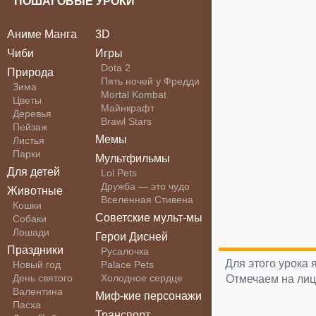
ПОШАГОВЫЕ УРОКИ
Аниме Манга
3D
Чиби
Игры
Dota 2
Природа
Пять ночей у Фредди
Зима
Mortal Kombat
Цветы
Майнкрафт
Деревья
Brawl Stars
Пейзаж
Мемы
Листья
Парки
Мультфильмы
Для детей
Lol Pets
Дружба — это чудо
Животные
Вселенная Стивена
Кошки
Советские мульт-мы
Собаки
Лошади
Герои Дисней
Праздники
Русалочка
Для этого урока 
Новый год
Palace Pets
День святого
Холодное сердце
Отмечаем на лиц
Валентина
Миф-кие персонажи
Пасха
Транспорт