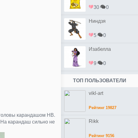
30
0
Ниндзя
5
0
Изабелла
9
0
ТОП ПОЛЬЗОВАТЕЛИ
vikl-art
Рейтинг 19827
р головы карандашом НВ.
Rikk
 На карандаш сильно не
Рейтинг 9156