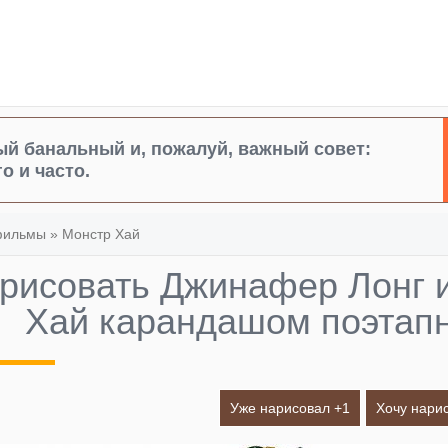
й банальный и, пожалуй, важный совет:
о и часто.
фильмы
»
Монстр Хай
арисовать Джинафер Лонг 
Хай карандашом поэтап
Уже нарисовал +
1
Хочу нарис