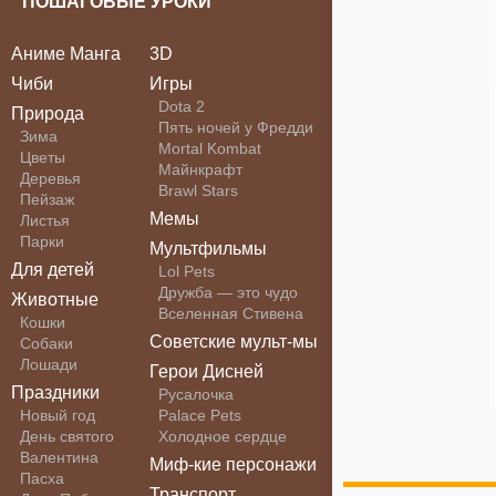
ПОШАГОВЫЕ УРОКИ
Аниме Манга
3D
Чиби
Игры
Dota 2
Природа
Пять ночей у Фредди
Зима
Mortal Kombat
Цветы
Майнкрафт
Деревья
Brawl Stars
Пейзаж
Мемы
Листья
Парки
Мультфильмы
Для детей
Lol Pets
Дружба — это чудо
Животные
Вселенная Стивена
Кошки
Советские мульт-мы
Собаки
Лошади
Герои Дисней
Праздники
Русалочка
Новый год
Palace Pets
День святого
Холодное сердце
Валентина
Миф-кие персонажи
Пасха
Транспорт