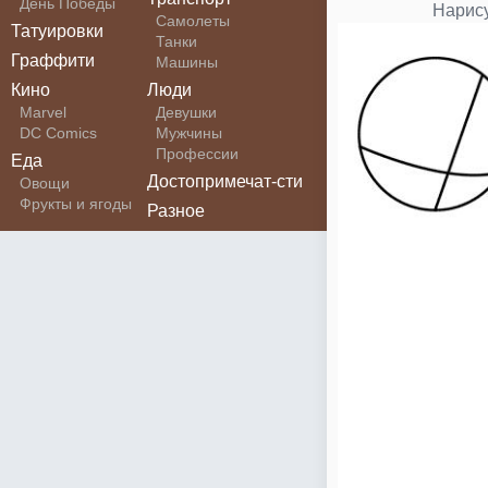
День Победы
Нарису
Самолеты
Татуировки
Танки
Граффити
Машины
Кино
Люди
Marvel
Девушки
DC Comics
Мужчины
Профессии
Еда
Достопримечат-сти
Овощи
Фрукты и ягоды
Разное