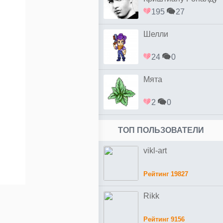
простым
195
27
Шелли
24
0
Мята
2
0
ТОП ПОЛЬЗОВАТЕЛИ
vikl-art
Рейтинг 19827
Rikk
Рейтинг 9156