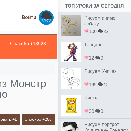
ТОП УРОКИ ЗА СЕГОДНЯ
Войти
Рисуем аниме
собаку
100
22
Спасибо +
18923
Танцоры
12
0
Рисуем Унитаз
из Монстр
145
40
но
Чипсы
30
0
овать +
1
Спасибо +
256
Рисуем портрет
Криштиану Роналду