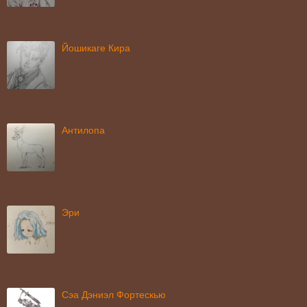
Йошикаге Кира
Антилопа
Эри
Сэа Дэниэл Фортескью