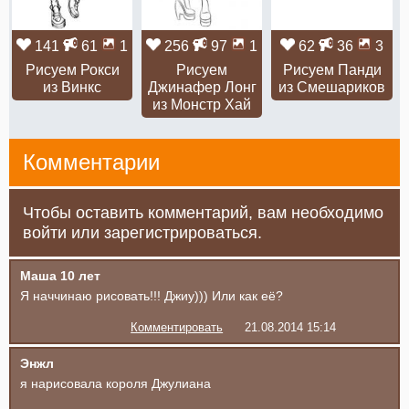
141
61
1
256
97
1
62
36
3
Рисуем Рокси
Рисуем
Рисуем Панди
из Винкс
Джинафер Лонг
из Смешариков
из Монстр Хай
Комментарии
Чтобы оставить комментарий, вам необходимо
войти или зарегистрироваться.
Маша 10 лет
Я наччинаю рисовать!!! Джиу))) Или как её?
Комментировать
21.08.2014 15:14
Энжл
я нарисовала короля Джулиана