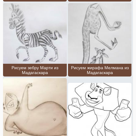
Рисуем зебру Марти из
Рисуем жирафа Мелмана из
Мадагаскара
Мадагаскара