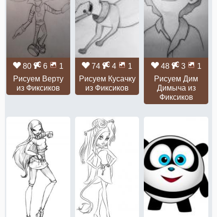
80
6
1
74
4
1
48
3
1
Рисуем Верту
Рисуем Кусачку
Рисуем Дим
из Фиксиков
из Фиксиков
Димыча из
Фиксиков