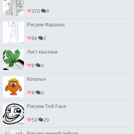
370
8
Рисуем Фараона
84
2
Лист каштана
8
0
Копатыч
8
0
Рисуем Troll Face
53
29
Рисуем зимний пейзаж