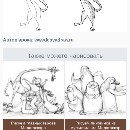
Автор урока:
www.lesyadraw.ru
Также можете нарисовать
Рисуем главных героев
Рисуем пингвинов из
Мадагаскара
мультфильма Мадагаскар