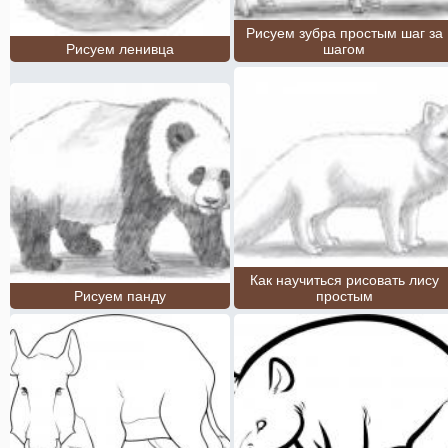
Рисуем зубра простым шаг за
Рисуем ленивца
шагом
Как научиться рисовать лису
Рисуем панду
простым