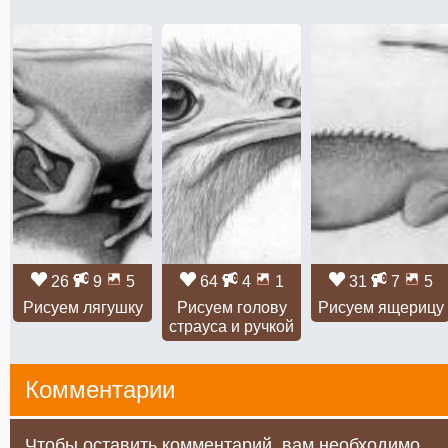
26
9
5
64
4
1
31
7
5
Рисуем лягушку
Рисуем голову
Рисуем ящерицу
страуса и ручкой
Комментарии
Чтобы оставить комментарий, вам необходимо