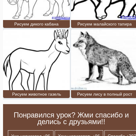
Рисуем дикого кабана
Рисуем малайского тапира
Рисуем животное газель
Рисуем лису в полный рост
Понравился урок? Жми спасибо и
делись с друзьями!!
Уже нарисовал +
96
Хочу нарисовать +
96
Спасибо +
207