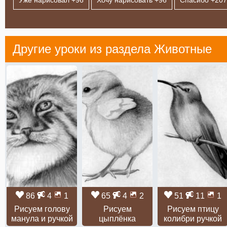
Другие уроки из раздела
Животные
86
4
1
65
4
2
51
11
1
Рисуем голову
Рисуем
Рисуем птицу
манула и ручкой
цыплёнка
колибри ручкой