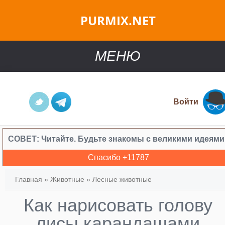
PURMIX.NET
МЕНЮ
Войти
СОВЕТ:
Читайте. Будьте знакомы с великими идеями
Спасибо +
11787
Главная
»
Животные
»
Лесные животные
Как нарисовать голову
лисы карандашами