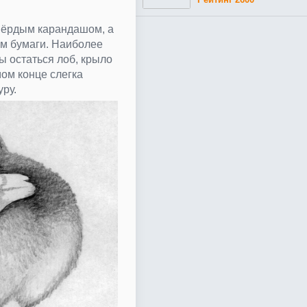
вёрдым карандашом, а
ом бумаги. Наиболее
 остаться лоб, крыло
мом конце слегка
уру.