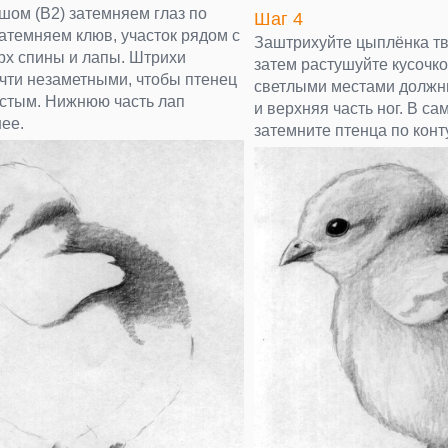
шом (B2) затемняем глаз по
Шаг 4
затемняем клюв, участок рядом с
Заштрихуйте цыплёнка т
ерх спины и лапы. Штрихи
затем растушуйте кусочк
чти незаметными, чтобы птенец
светлыми местами должны
стым. Нижнюю часть лап
и верхняя часть ног. В са
нее.
затемните птенца по конт