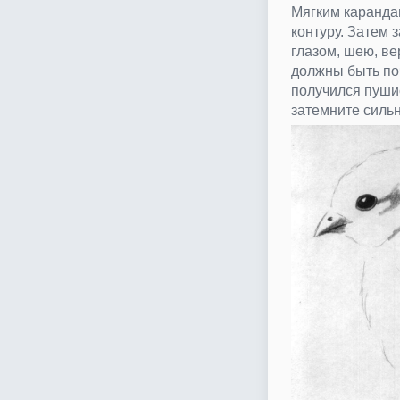
Мягким каранда
контуру. Затем 
глазом, шею, в
должны быть по
получился пуши
затемните силь