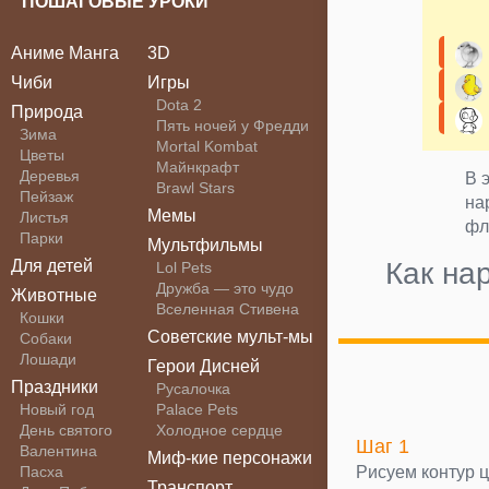
ПОШАГОВЫЕ УРОКИ
Аниме Манга
3D
Чиби
Игры
Dota 2
Природа
Пять ночей у Фредди
Зима
Mortal Kombat
Цветы
Майнкрафт
Деревья
В 
Brawl Stars
Пейзаж
на
Мемы
Листья
фл
Парки
Мультфильмы
Для детей
Как на
Lol Pets
Дружба — это чудо
Животные
Вселенная Стивена
Кошки
Советские мульт-мы
Собаки
Лошади
Герои Дисней
Праздники
Русалочка
Новый год
Palace Pets
День святого
Холодное сердце
Шаг 1
Валентина
Миф-кие персонажи
Рисуем контур 
Пасха
Транспорт