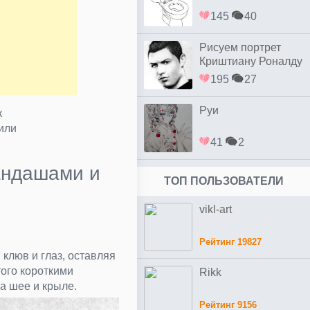
145
40
Рисуем портрет
Криштиану Роналду
простым
195
27
Руи
к
или
41
2
андашами и
ТОП ПОЛЬЗОВАТЕЛИ
vikl-art
Рейтинг 19827
клюв и глаз, оставляя
того короткими
Rikk
а шее и крыле.
Рейтинг 9156