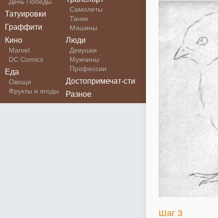
День Победы
Самолеты
Татуировки
Танки
Граффити
Машины
Кино
Люди
Marvel
Девушки
DC Comics
Мужчины
Профессии
Еда
Достопримечат-сти
Овощи
Фрукты и ягоды
Разное
Шаг 3