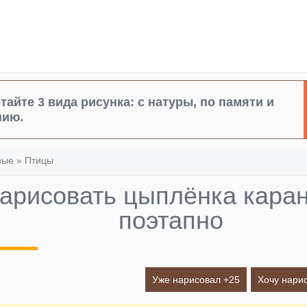
тайте 3 вида рисунка: с натуры, по памяти и
нию.
ные
»
Птицы
нарисовать цыплёнка кар
поэтапно
Уже нарисовал +
25
Хочу нарис