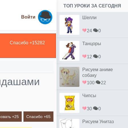
ТОП УРОКИ ЗА СЕГОДНЯ
Войти
Шелли
24
0
Спасибо +
15282
Танцоры
12
0
Рисуем аниме
собаку
андашами
100
22
Чипсы
30
0
овать +
25
Спасибо +
65
Рисуем Унитаз