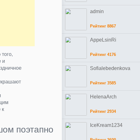
admin
Рейтинг 8867
AppeLsinRi
 того,
Рейтинг 4176
 и
аздничное
Sofialebedenkova
 украшают
Рейтинг 3585
м
HelenaArch
ющим
 к
Рейтинг 2934
IceKream1234
шом поэтапно
Рейтинг 2600