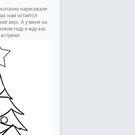
 поэтапно нарисовали
час нам остаётся
воё вкус. А у меня на
новом году и жду вас
 встречи!