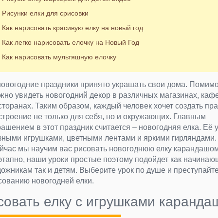
Рисунки елки для срисовки
Как нарисовать красивую елку на новый год
Как легко нарисовать елочку на Новый Год
Как нарисовать мультяшную елочку
новогодние праздники принято украшать свои дома. Помимо
жно увидеть новогодний декор в различных магазинах, кафе
сторанах. Таким образом, каждый человек хочет создать пр
строение не только для себя, но и окружающих. Главным
рашением в этот праздник считается – новогодняя елка. Её
зными игрушками, цветными лентами и яркими гирляндами.
йчас мы научим вас рисовать новогоднюю елку карандашо
этапно, наши уроки простые поэтому подойдет как начина
дожникам так и детям. Выберите урок по душе и преступайте
сованию новогодней елки.
совать елку с игрушками каранда