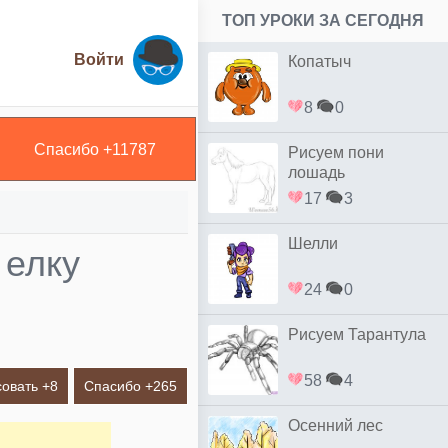
ТОП УРОКИ ЗА СЕГОДНЯ
Войти
Копатыч
8
0
Спасибо +
11787
Рисуем пони
лошадь
17
3
Шелли
 елку
24
0
Рисуем Тарантула
58
4
овать +
8
Спасибо +
265
Осенний лес