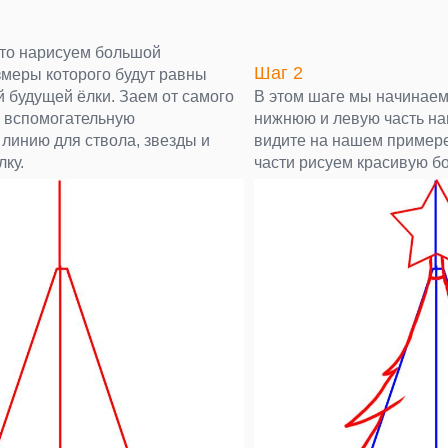
что нарисуем большой
Шаг 2
змеры которого будут равны
 будущей ёлки. Заем от самого
В этом шаге мы начинае
 вспомогательную
нижнюю и левую часть наш
линию для ствола, звезды и
видите на нашем примере
лку.
части рисуем красивую б