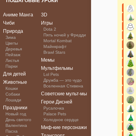
ПОШАГОВЫЕ УРОКИ
Аниме Манга
3D
Чиби
Игры
Dota 2
Природа
Пять ночей у Фредди
Зима
Mortal Kombat
Цветы
Майнкрафт
Деревья
Brawl Stars
Пейзаж
Мемы
Листья
Парки
Мультфильмы
Для детей
Lol Pets
Дружба — это чудо
Животные
Вселенная Стивена
Кошки
Советские мульт-мы
Собаки
Лошади
Герои Дисней
Праздники
Русалочка
Новый год
Palace Pets
День святого
Холодное сердце
Валентина
Миф-кие персонажи
Пасха
Транспорт