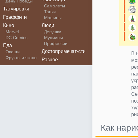
День Победы
Самолеты
Татуировки
Танки
Граффити
Машины
Кино
Люди
Marvel
Девушки
DC Comics
Мужчины
Профессии
Еда
Достопримечат-сти
Овощи
В 
Фрукты и ягоды
Разное
мо
ре
на
ук
ра
Се
по
ху
ри
Как нари