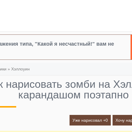
жения типа, "Какой я несчастный!" вам не
ики
»
Хэллоуин
к нарисовать зомби на Хэ
карандашом поэтапно
Уже нарисовал +
0
Хочу на