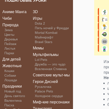
ПОШАГОВЫЕ УРОКИ
Аниме Манга
3D
Чиби
Игры
Dota 2
Природа
Пять ночей у Фредди
Зима
Mortal Kombat
Цветы
Майнкрафт
Деревья
Brawl Stars
Пейзаж
Мемы
Листья
Парки
Мультфильмы
Для детей
Lol Pets
Из
Дружба — это чудо
Животные
пр
Вселенная Стивена
Кошки
пр
Советские мульт-мы
Собаки
Не
Лошади
Герои Дисней
Праздники
Русалочка
Новый год
Palace Pets
День святого
Холодное сердце
Валентина
Миф-кие персонажи
Пасха
Транспорт