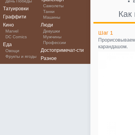
День Победы
Самолеты
Татуировки
Танки
Как
Граффити
Машины
Кино
Люди
Marvel
Девушки
Шаг 1
DC Comics
Мужчины
Прорисовываем 
Профессии
Еда
карандашом.
Достопримечат-сти
Овощи
Фрукты и ягоды
Разное