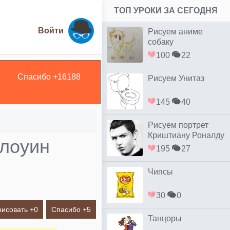
ТОП УРОКИ ЗА СЕГОДНЯ
Войти
Рисуем аниме
собаку
100
22
Спасибо +
16188
Рисуем Унитаз
145
40
Рисуем портрет
Криштиану Роналду
ллоуин
простым
195
27
Чипсы
30
0
рисовать +
0
Спасибо +
5
Танцоры