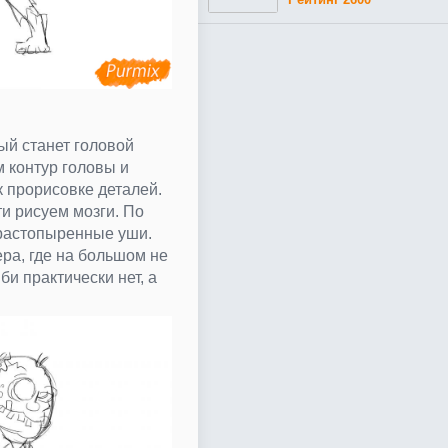
ый станет головой
м контур головы и
к прорисовке деталей.
и рисуем мозги. По
растопыренные уши.
ера, где на большом не
би практически нет, а