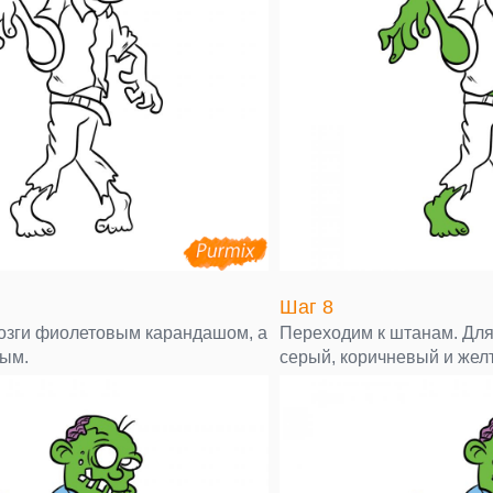
Шаг 8
озги фиолетовым карандашом, а
Переходим к штанам. Для
бым.
серый, коричневый и желт