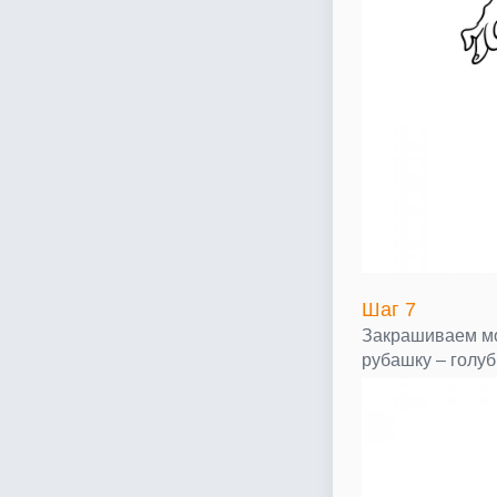
Шаг 7
Закрашиваем м
рубашку – голу