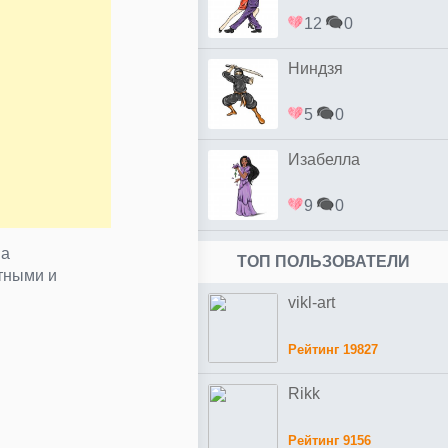
12
0
Ниндзя
5
0
Изабелла
9
0
ва
ТОП ПОЛЬЗОВАТЕЛИ
тными и
vikl-art
Рейтинг 19827
Rikk
Рейтинг 9156