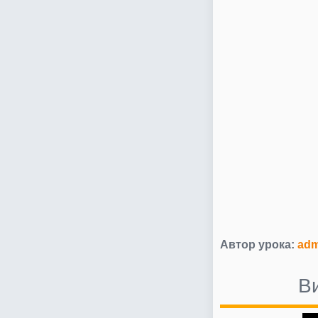
Автор урока:
adm
В