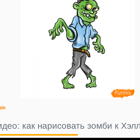
in
идео: как нарисовать зомби к Хэл