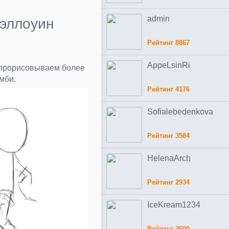
admin
Хэллоуин
Рейтинг 8867
AppeLsinRi
 прорисовываем более
мби.
Рейтинг 4176
Sofialebedenkova
Рейтинг 3584
HelenaArch
Рейтинг 2934
IceKream1234
Рейтинг 2600