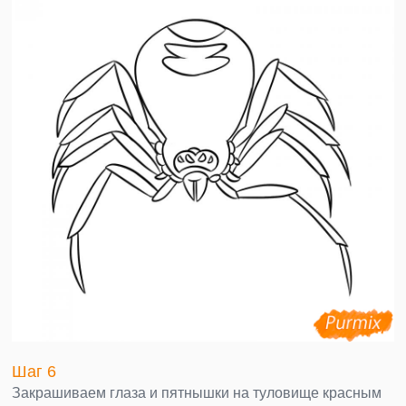
Шаг 6
Закрашиваем глаза и пятнышки на туловище красным