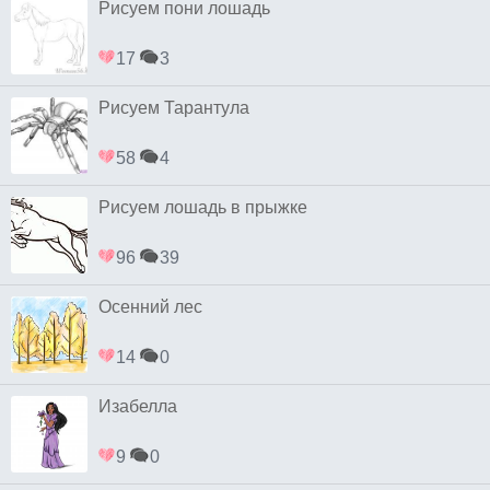
Рисуем пони лошадь
17
3
Рисуем Тарантула
58
4
Рисуем лошадь в прыжке
96
39
Осенний лес
14
0
Изабелла
9
0