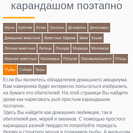
карандашом поэтапно
Акулы
Бабочки
Волки
Грызуны
Дельфины
Динозавры
Домашние животные
Животные Африки
Змеи
Кошки
Лесные животные
Лисицы
Лошади
Медведи
Моллюски
Морские животные
Насекомые
Попугаи
Пресмыкающиеся
Птицы
Рыбы
Собаки
Тигры
Если Вы являетесь обладателем домашнего аквариума
Вам наверняка будет интересно попытаться изобразить
на бумаге его обитателей. На этой странице Вы найдете
уроки как нарисовать рыб простым карандашом
поэтапно.
Здесь Вы найдете как домашних любимцев, так и
обитателей рек, морей и океанов. С помощью простого
карандаша разной твердости попробуйте передать
форму и структуру чешуи и плавников рыбы. А малышам