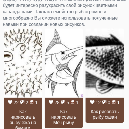
будет интересно разукрасить свой рисунок цветными
карандашами. Так как семейство рыб огромно и
многообразно Вы сможете использовать полученные
навыки при создании новых рисунков.
22
2
1
28
5
1
12
0
1
Как
Как
Как рисовать
нарисовать
нарисовать
рыбу сазан
рыбу ежа на
Меч-рыбу
бумаге