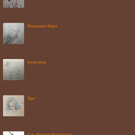
Йошикаге Кира
Антилопа
Эри
Сэа Дэниэл Фортескью