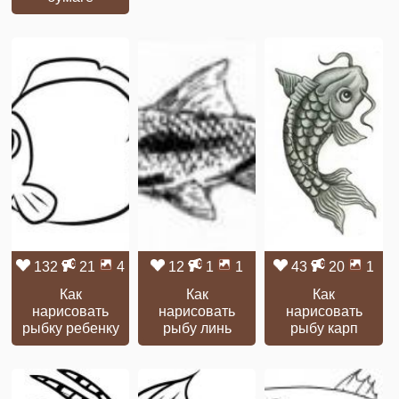
132
21
4
12
1
1
43
20
1
Как
Как
Как
нарисовать
нарисовать
нарисовать
рыбку ребенку
рыбу линь
рыбу карп