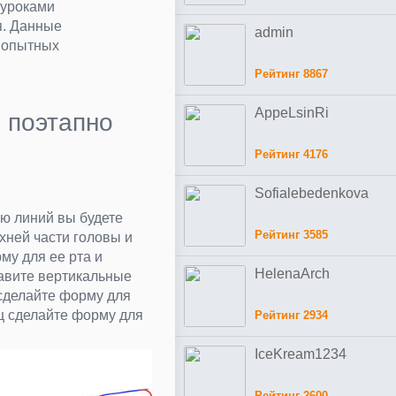
 уроками
я. Данные
admin
е опытных
Рейтинг 8867
AppeLsinRi
 поэтапно
Рейтинг 4176
Sofialebedenkova
ю линий вы будете
Рейтинг 3585
хней части головы и
му для ее рта и
HelenaArch
бавите вертикальные
 сделайте форму для
ец сделайте форму для
Рейтинг 2934
IceKream1234
Рейтинг 2600