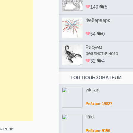
149
5
Фейерверк
54
0
Рисуем
реалистичного
скорпиона простым
32
4
ТОП ПОЛЬЗОВАТЕЛИ
vikl-art
Рейтинг 19827
Rikk
ь если
Рейтинг 9156