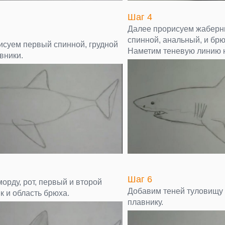
Шаг 4
Далее прорисуем жаберн
спинной, анальный, и бр
рисуем первый спинной, грудной
Наметим теневую линию 
вники.
Шаг 6
орду, рот, первый и второй
Добавим теней туловищу 
к и область брюха.
плавнику.