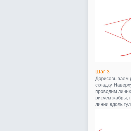
Шаг 3
Дорисовываем р
складку. Наверх
проводим линию
рисуем жабры, 
линии вдоль ту