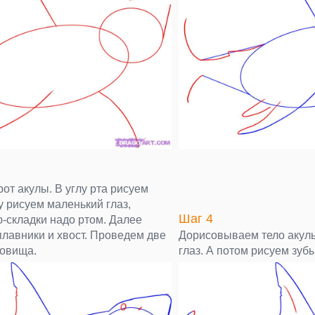
от акулы. В углу рта рисуем
у рисуем маленький глаз,
Шаг 4
-складки надо ртом. Далее
плавники и хвост. Проведем две
Дорисовываем тело акул
ловища.
глаз. А потом рисуем зубы