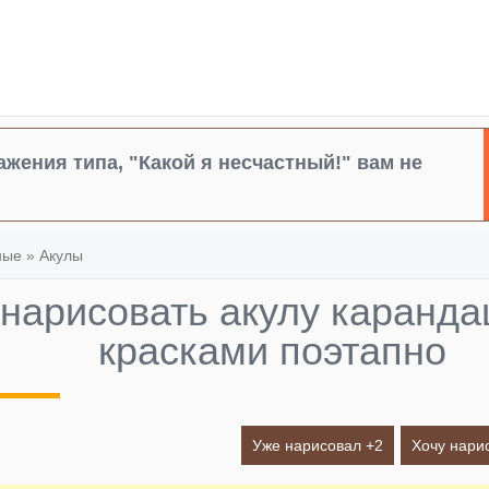
жения типа, "Какой я несчастный!" вам не
ные
»
Акулы
 нарисовать акулу каранд
красками поэтапно
Уже нарисовал +
2
Хочу нари