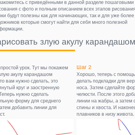
накомитесь с приведёнными в данной разделе пошаговыми
сования с фото и полным описанием всех этапов рисовани
оки будут полезны как для начинающих, так и для уже боле
дожников которые смогут найти для себя много полезной
формации.
арисовать злую акулу карандашом
Шаг 2
 простой урок. Тут мы покажем
 злую акулу карандашом
Хорошо, теперь с помощь
что вам нужно сделать, это
делать подкладки для вер
янутый круг и заостренную
носа. Затем сделайте фор
Теперь нужно сделать
челюсти. После этого до
льную форму для среднего
линии на жабры, а затем
 затем добавить линии для
спины и хвоста. И након
ст.
плавников в низу живота.