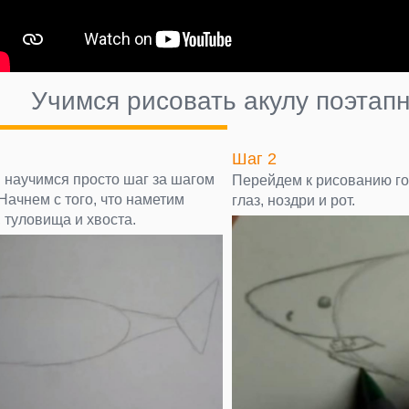
Учимся рисовать акулу поэтап
Шаг 2
ы научимся просто шаг за шагом
Перейдем к рисованию г
 Начнем с того, что наметим
глаз, ноздри и рот.
 туловища и хвоста.