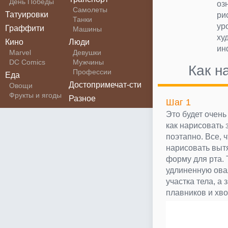
День Победы
оз
Самолеты
Татуировки
ри
Танки
ур
Граффити
Машины
ху
Кино
Люди
ин
Marvel
Девушки
DC Comics
Мужчины
Как н
Профессии
Еда
Достопримечат-сти
Овощи
Фрукты и ягоды
Разное
Шаг 1
Это будет очень
как нарисовать
поэтапно. Все, 
нарисовать выт
форму для рта. 
удлиненную ова
участка тела, а
плавников и хво