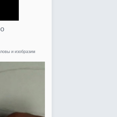
но
оловы и изобразим