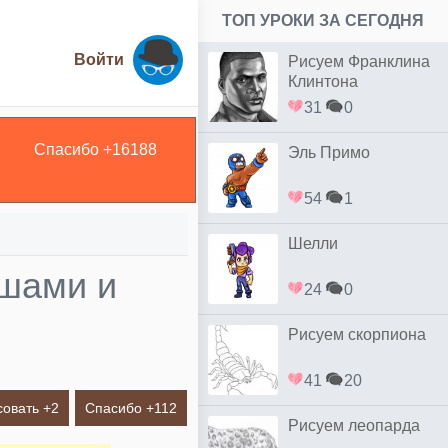
ТОП УРОКИ ЗА СЕГОДНЯ
Войти
Рисуем Франклина
Клинтона
31
0
Спасибо +
16188
Эль Примо
54
1
Шелли
ашами и
24
0
Рисуем скорпиона
41
20
совать +
2
Спасибо +
112
Рисуем леопарда