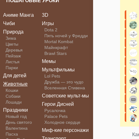
ПОШАГОВЫЕ УРОКИ
Аниме Манга
3D
Чиби
Игры
Dota 2
Природа
Пять ночей у Фредди
Зима
Mortal Kombat
Цветы
Майнкрафт
Деревья
Brawl Stars
Пейзаж
Мемы
Листья
Парки
Мультфильмы
Для детей
Lol Pets
Дружба — это чудо
Животные
Вселенная Стивена
Кошки
Советские мульт-мы
Собаки
Лошади
Герои Дисней
Праздники
Русалочка
Новый год
Palace Pets
День святого
Холодное сердце
Валентина
Миф-кие персонажи
Пасха
Ка
Транспорт