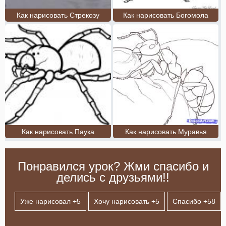
Как нарисовать Стрекозу
Как нарисовать Богомола
Как нарисовать Паука
Как нарисовать Муравья
Понравился урок? Жми спасибо и
делись с друзьями!!
Уже нарисовал +
5
Хочу нарисовать +
5
Спасибо +
58