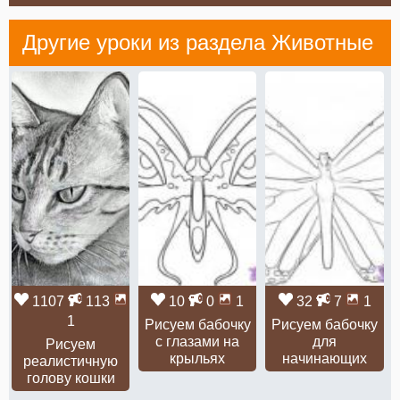
Другие уроки из раздела
Животные
1107
113
10
0
1
32
7
1
1
Рисуем бабочку
Рисуем бабочку
с глазами на
для
Рисуем
крыльях
начинающих
реалистичную
голову кошки