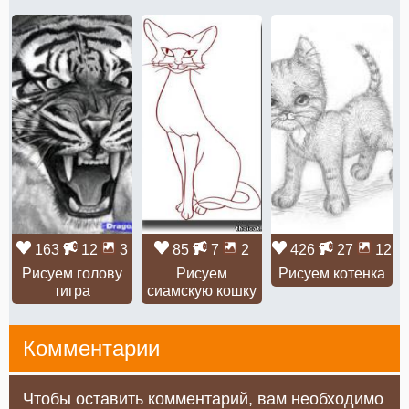
163
12
3
85
7
2
426
27
12
Рисуем голову
Рисуем
Рисуем котенка
тигра
сиамскую кошку
Комментарии
Чтобы оставить комментарий, вам необходимо