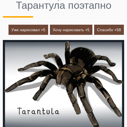
Тарантула поэтапно
Уже нарисовал +
5
Хочу нарисовать +
5
Спасибо +
58