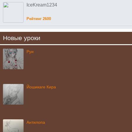
IceKream1234
Рейтинг 2600
Новые уроки
Руи
Йошикаге Кира
Антилопа