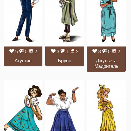
5
0
2
3
1
2
3
0
2
Агустин
Бруно
Джульета
Мадригаль