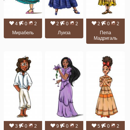
4
0
2
2
0
2
2
0
2
Мирабель
Луиза
Пепа
Мадригаль
3
0
2
9
0
2
5
0
2