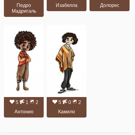
Педро
Изабелла
Долорес
Мадригаль
5
1
2
5
0
2
Антонио
Камило