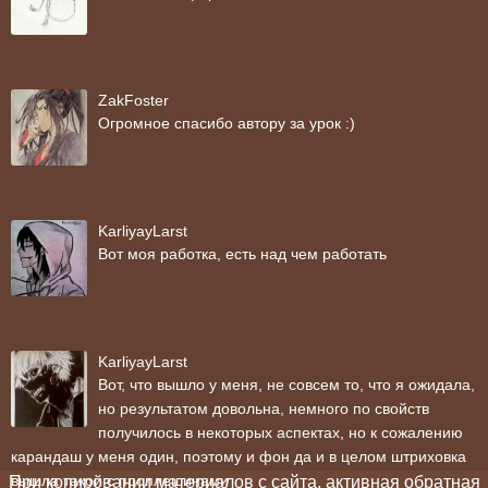
ZakFoster
Огромное спасибо автору за урок :)
KarliyayLarst
Вот моя работка, есть над чем работать
KarliyayLarst
Вот, что вышло у меня, не совсем то, что я ожидала,
но результатом довольна, немного по свойств
получилось в некоторых аспектах, но к сожалению
карандаш у меня один, поэтому и фон да и в целом штриховка
вышла такой с проплешинами
При копировании материалов с сайта, активная обратная