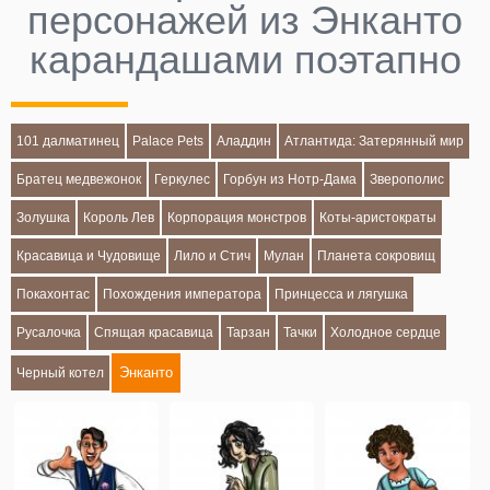
персонажей из Энканто
карандашами поэтапно
101 далматинец
Palace Pets
Аладдин
Атлантида: Затерянный мир
Братец медвежонок
Геркулес
Горбун из Нотр-Дама
Зверополис
Золушка
Король Лев
Корпорация монстров
Коты-аристократы
Красавица и Чудовище
Лило и Стич
Мулан
Планета сокровищ
Покахонтас
Похождения императора
Принцесса и лягушка
Русалочка
Спящая красавица
Тарзан
Тачки
Холодное сердце
Энканто
Черный котел