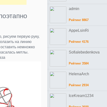
admin
поэтапно
Рейтинг 8867
AppeLsinRi
, рисуем первую руку,
золазить на линию
Рейтинг 4176
 оставить немножко
касалась метлы.
Sofialebedenkova
аза
Рейтинг 3584
HelenaArch
Рейтинг 2934
IceKream1234
Рейтинг 2600