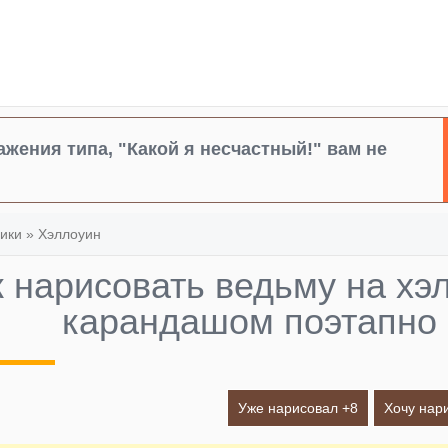
жения типа, "Какой я несчастный!" вам не
ики
»
Хэллоуин
к нарисовать ведьму на хэ
карандашом поэтапно
Уже нарисовал +
8
Хочу нар