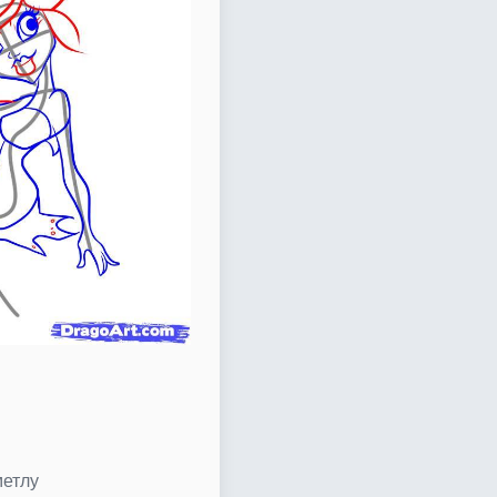
метлу