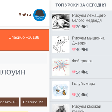
ТОП УРОКИ ЗА СЕГОДНЯ
Войти
Рисуем лежащего
белого медведя
20
1
Спасибо +
16188
Рисуем мышонка
Джерри
40
6
Фейерверк
ллоуин
54
0
Голубь мира
20
0
исовать +
8
Спасибо +
95
Рисуем квоккаи
ручкой