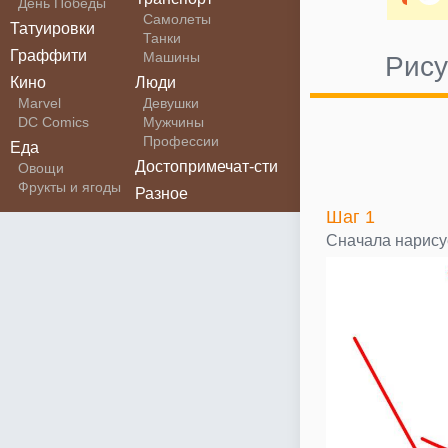
День Победы
Самолеты
Татуировки
Танки
Граффити
Машины
Рису
Кино
Люди
Marvel
Девушки
DC Comics
Мужчины
Профессии
Еда
Достопримечат-сти
Овощи
Фрукты и ягоды
Разное
Шаг 1
Сначала нарису