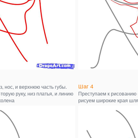
Шаг 4
з, нос, и верхнюю часть губы.
торую руку, низ платья, и линию
Преступаем к рисованию 
колена
рисуем широкие края шля