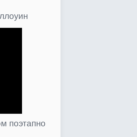
эллоуин
ом поэтапно