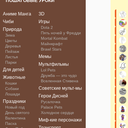
ПОШАГОВЫЕ УРОКИ
Аниме Манга
3D
Чиби
Игры
Dota 2
Природа
Пять ночей у Фредди
Зима
Mortal Kombat
Цветы
Майнкрафт
Деревья
Brawl Stars
Пейзаж
Мемы
Листья
Парки
Мультфильмы
Для детей
Lol Pets
Дружба — это чудо
Животные
Вселенная Стивена
Кошки
Советские мульт-мы
Собаки
Лошади
Герои Дисней
Праздники
Русалочка
Новый год
Palace Pets
День святого
Холодное сердце
Валентина
Миф-кие персонажи
Пасха
Транспорт