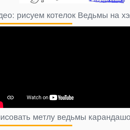
део: рисуем котелок Ведьмы на х
рисовать метлу ведьмы карандаш