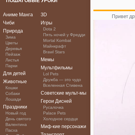
ПОШАГОВЫЕ УРОКИ
Аниме Манга
3D
Привет др
Чиби
Игры
Dota 2
Природа
Пять ночей у Фредди
Зима
Mortal Kombat
Цветы
Майнкрафт
Деревья
Brawl Stars
Пейзаж
Мемы
Листья
Парки
Мультфильмы
Для детей
Lol Pets
Дружба — это чудо
Животные
Вселенная Стивена
Кошки
Советские мульт-мы
Собаки
Лошади
Герои Дисней
Праздники
Русалочка
Новый год
Palace Pets
День святого
Холодное сердце
Валентина
Миф-кие персонажи
Пасха
Транспорт