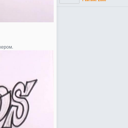
кером.