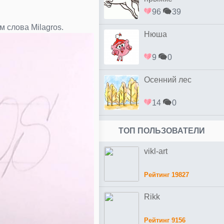
96
39
 слова Milagros.
Нюша
9
0
Осенний лес
14
0
ТОП ПОЛЬЗОВАТЕЛИ
vikl-art
Рейтинг 19827
Rikk
Рейтинг 9156