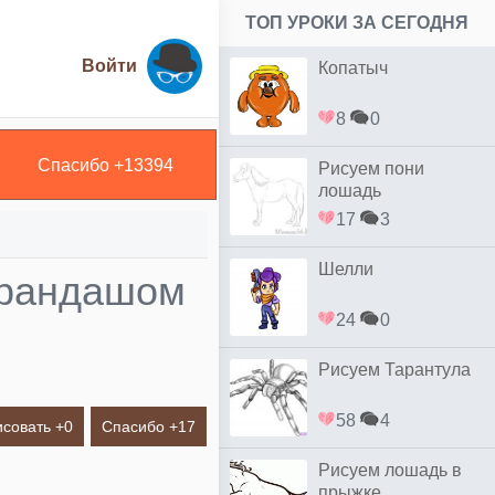
ТОП УРОКИ ЗА СЕГОДНЯ
Войти
Копатыч
8
0
Спасибо +
13394
Рисуем пони
лошадь
17
3
Шелли
карандашом
24
0
Рисуем Тарантула
58
4
исовать +
0
Спасибо +
17
Рисуем лошадь в
прыжке