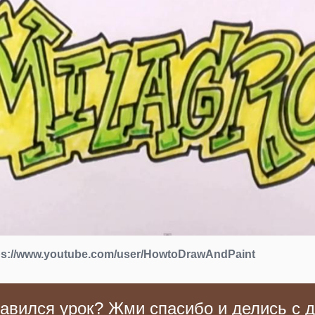
ps://www.youtube.com/user/HowtoDrawAndPaint
авился урок? Жми спасибо и делись с д