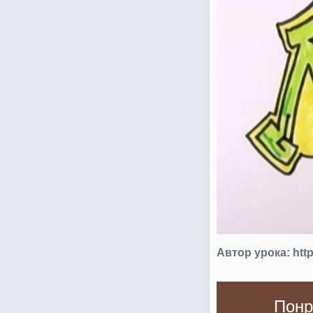
Автор урока:
htt
Понр