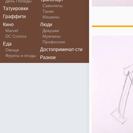
День Победы
Самолеты
Татуировки
Танки
Граффити
Машины
Кино
Люди
Marvel
Девушки
DC Comics
Мужчины
Профессии
Еда
Достопримечат-сти
Овощи
Фрукты и ягоды
Разное