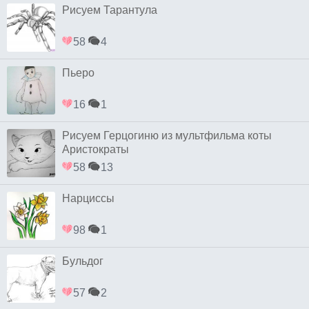
Рисуем Тарантула
58
4
Пьеро
16
1
Рисуем Герцогиню из мультфильма коты
Аристократы
58
13
Нарциссы
98
1
Бульдог
57
2