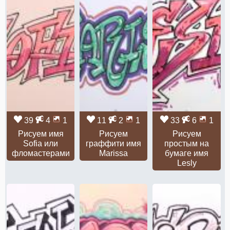
39
4
1
11
2
1
33
6
1
Рисуем имя
Рисуем
Рисуем
Sofia или
граффити имя
простым на
фломастерами
Marissa
бумаге имя
Lesly