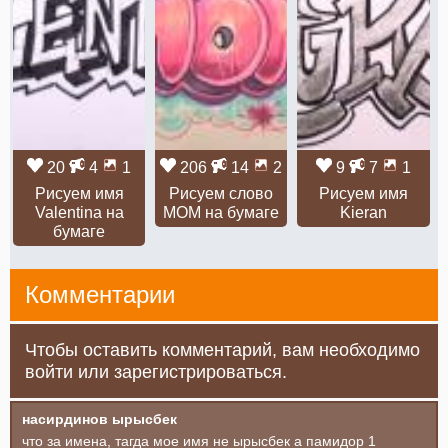
20
4
1
206
14
2
9
7
1
Рисуем имя
Рисуем слово
Рисуем имя
Valentina на
MOM на бумаге
Kieran
бумаге
Комментарии
Чтобы оставить комментарий, вам необходимо
войти или зарегистрироваться.
насирдинов ырысбек
что за имена, тагда мое имя не ырысбек а памидор 1