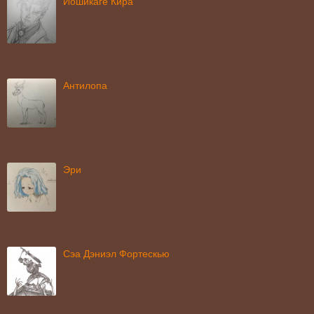
Йошикаге Кира
Антилопа
Эри
Сэа Дэниэл Фортескью