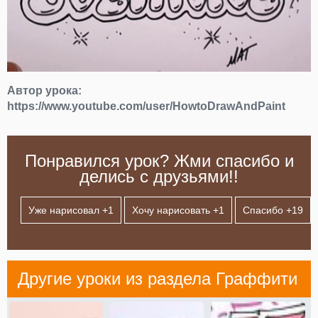
Автор урока:
https://www.youtube.com/user/HowtoDrawAndPaint
Понравился урок? Жми спасибо и
делись с друзьями!!
Уже нарисовал +
1
Хочу нарисовать +
1
Спасибо +
19
Другие уроки из раздела
Граффити