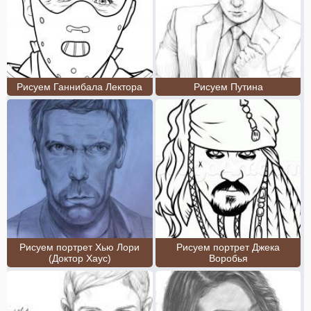
Рисуем Ганнибала Лектора
Рисуем Путина
Рисуем портрет Хью Лори
Рисуем портрет Джека
(Доктор Хаус)
Воробья