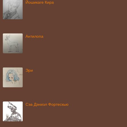
Йошикаге Кира
Антилопа
Эри
Сэа Дэниэл Фортескью