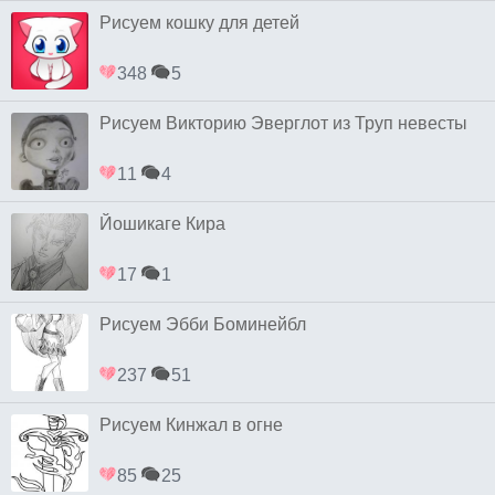
Рисуем кошку для детей
348
5
Рисуем Викторию Эверглот из Труп невесты
11
4
Йошикаге Кира
17
1
Рисуем Эбби Боминейбл
237
51
Рисуем Кинжал в огне
85
25