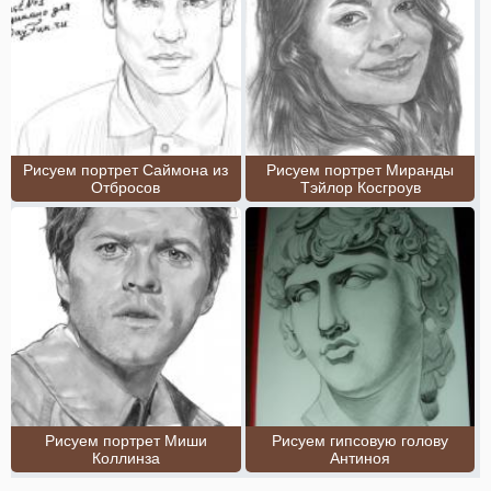
Рисуем портрет Саймона из
Рисуем портрет Миранды
Отбросов
Тэйлор Косгроув
Рисуем портрет Миши
Рисуем гипсовую голову
Коллинза
Антиноя