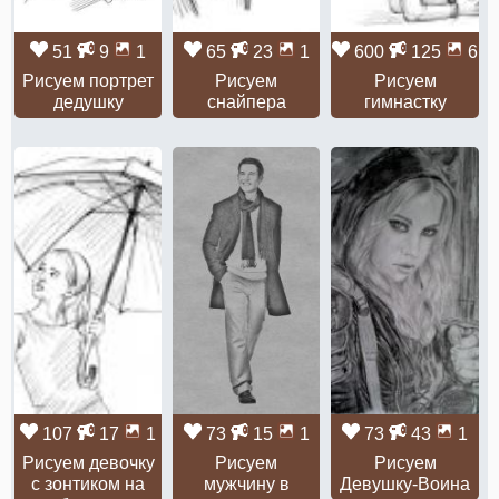
51
9
1
65
23
1
600
125
6
Рисуем портрет
Рисуем
Рисуем
дедушку
снайпера
гимнастку
107
17
1
73
15
1
73
43
1
Рисуем девочку
Рисуем
Рисуем
с зонтиком на
мужчину в
Девушку-Воина