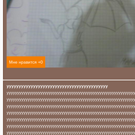
Мне нравится +
0
уууууууууууууууууууууууууууууууууууууууууу
уууууууууууууууууууууууууууууууууууууууууууууууууууууууууууу
уууууууууууууууууууууууууууууууууууууууууууууууууууууууууууу
уууууууууууууууууууууууууууууууууууууууууууууууууууууууууууу
уууууууууууууууууууууууууууууууууууууууууууууууууууууууууууу
уууууууууууууууууууууууууууууууууууууууууууууууууууууууууууу
уууууууууууууууууууууууууууууууууууууууууууууууууууууууууууу
уууууууууууууууууууууууууууууууууууууууууууууууууууууууууууу