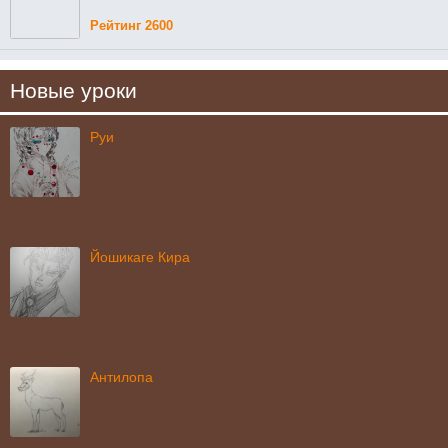
Рейтинг 2600
Новые уроки
Руи
Йошикаге Кира
Антилопа