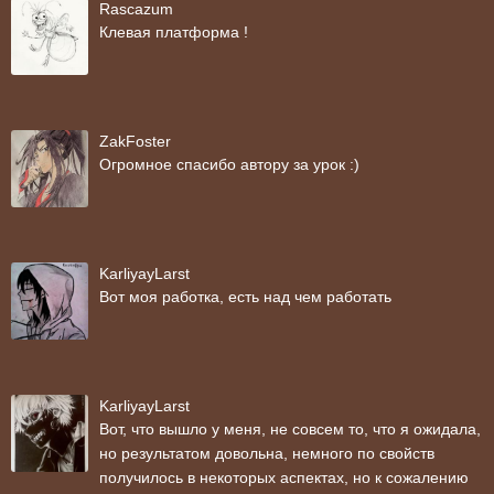
Rascazum
Клевая платформа !
ZakFoster
Огромное спасибо автору за урок :)
KarliyayLarst
Вот моя работка, есть над чем работать
KarliyayLarst
Вот, что вышло у меня, не совсем то, что я ожидала,
но результатом довольна, немного по свойств
получилось в некоторых аспектах, но к сожалению