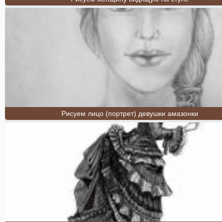
Рисуем лицо (портрет) девушки амазонки