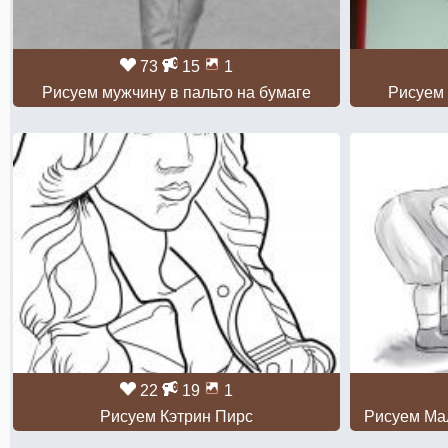
73
15
1
Рисуем мужчину в пальто на бумаге
Рисуем 
22
19
1
Рисуем Кэтрин Пирс
Рисуем Ма