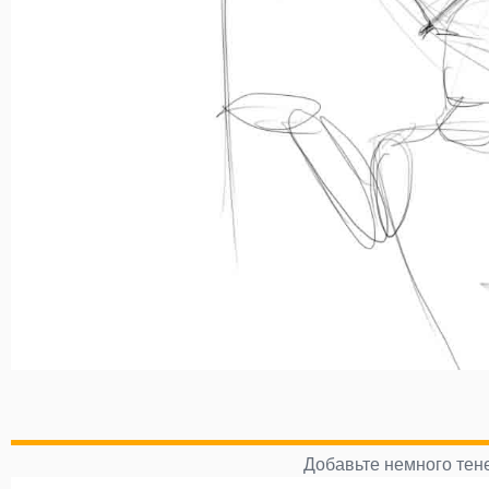
Добавьте немного тене