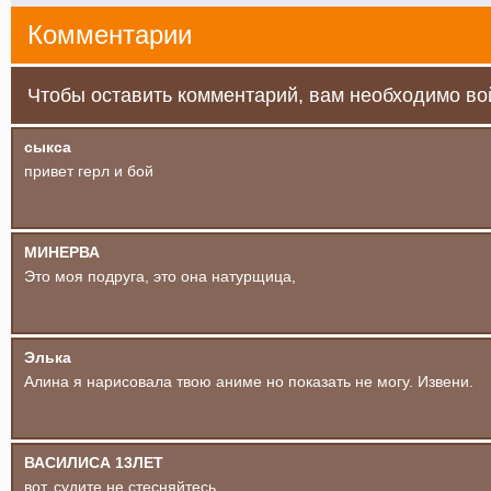
Комментарии
Чтобы оставить комментарий, вам необходимо вой
сыкса
привет герл и бой
МИНЕРВА
Это моя подруга, это она натурщица,
Элька
Алина я нарисовала твою аниме но показать не могу. Извени.
ВАСИЛИСА 13ЛЕТ
вот, судите не стесняйтесь