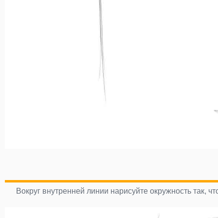
Вокруг внутренней линии нарисуйте окружность так, ч