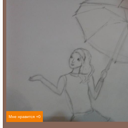
Мне нравится +
0