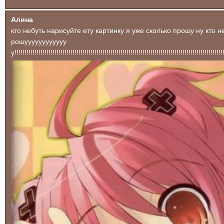
Алина
кто небуть нарисуйте ету картинку я уже сколько прошу ну кто н
рошуууууууууууу
у!!!!!!!!!!!!!!!!!!!!!!!!!!!!!!!!!!!!!!!!!!!!!!!!!!!!!!!!!!!!!!!!!!!!!!!!!!!!!!!!!!!!!!!!!!!!!!!!!!!!!!!!!