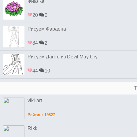
Фиалка
20
0
Рисуем Фараона
84
2
Рисуем Данте из Devil May Cry
44
10
vikl-art
Рейтинг 19827
Rikk