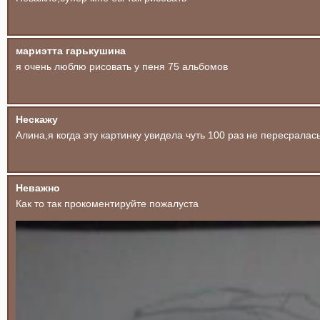
мариэтта гарькушина
я очень люблю рисовать у пеня 75 альбомов
Нескажу
Алина,я когда эту картинку увидела чуть 100 раз не пересралас
Неважно
Как то так прокоментируйте пожалуста