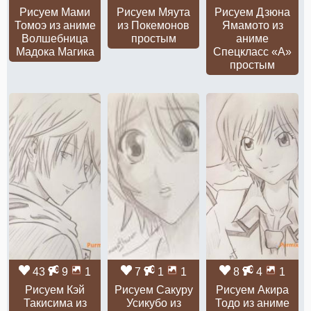
Рисуем Мами
Рисуем Мяута
Рисуем Дзюна
Томоэ из аниме
из Покемонов
Ямамото из
Волшебница
простым
аниме
Мадока Магика
Спецкласс «А»
простым
43
9
1
7
1
1
8
4
1
Рисуем Кэй
Рисуем Сакуру
Рисуем Акира
Такисима из
Усикубо из
Тодо из аниме