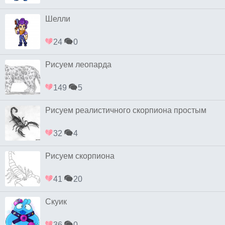
Шелли
24
0
Рисуем леопарда
149
5
Рисуем реалистичного скорпиона простым
32
4
Рисуем скорпиона
41
20
Скуик
36
0