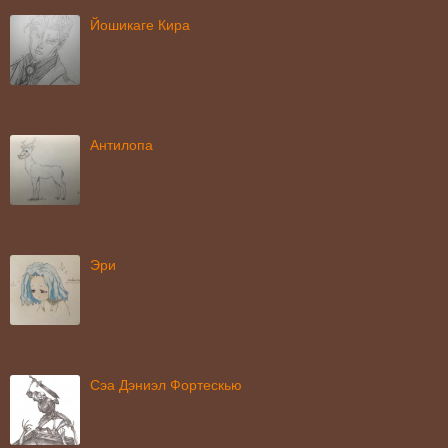
Йошикаге Кира
Антилопа
Эри
Сэа Дэниэл Фортескью