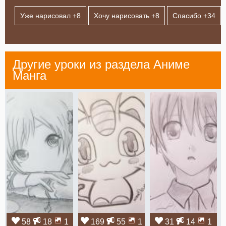
Уже нарисовал +
8
Хочу нарисовать +
8
Спасибо +
34
Другие уроки из раздела
Аниме
Манга
58
18
1
169
55
1
31
14
1